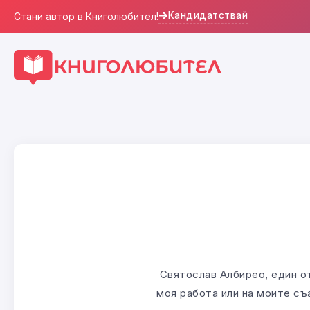
Кандидатствай
Стани автор в Книголюбител!
Святослав Албирео, един от
моя работа или на моите съ