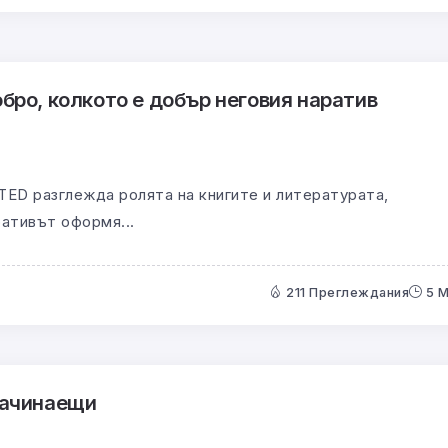
бро, колкото е добър неговия наратив
TED разглежда ролята на книгите и литературата,
ративът оформя...
211 Преглеждания
5 
начинаещи