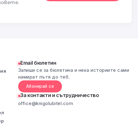
довете.
Email бюлетин
Запиши се за бюлетина и нека историите сами
рия
намират пътя до теб.
Абонирай се
За контакти и сътрудничество
office@knigolubitel.com
ел
ер