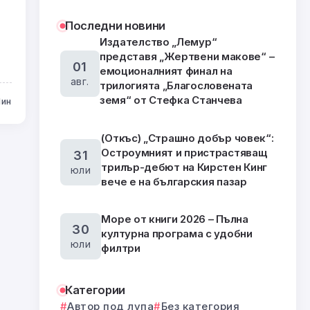
Последни новини
Издателство „Лемур“
представя „Жертвени макове“ –
01
емоционалният финал на
авг.
трилогията „Благословената
земя“ от Стефка Станчева
Мин
(Откъс) „Страшно добър човек“:
Остроумният и пристрастяващ
31
трилър-дебют на Кирстен Кинг
юли
вече е на българския пазар
Море от книги 2026 – Пълна
30
културна програма с удобни
юли
филтри
Категории
Автор под лупа
Без категория