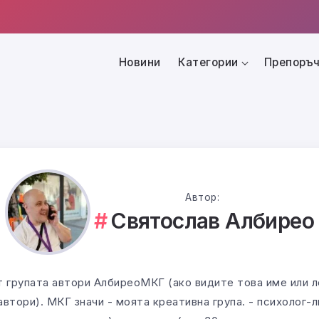
Новини
Категории
Препоръч
Автор:
Святослав Албирео
 групата автори АлбиреоМКГ (ако видите това име или лог
автори). МКГ значи - моята креативна група. - психолог-