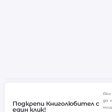
Ако
да 
Подкрепи Книголюбител с
нищ
един клик!