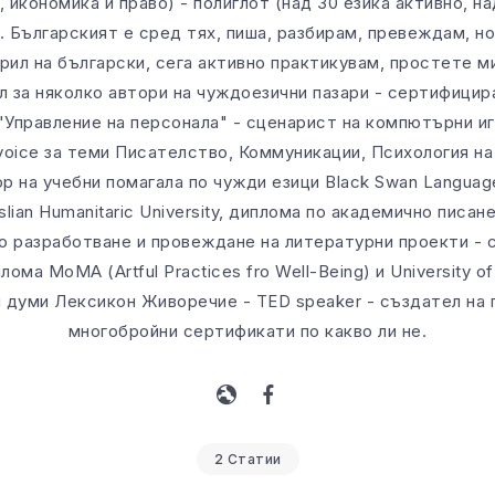
 икономика и право) - полиглот (над 30 езика активно, на
. Българският е сред тях, пиша, разбирам, превеждам, н
орил на български, сега активно практикувам, простете м
л за няколко автори на чуждоезични пазари - сертифицир
 "Управление на персонала" - сценарист на компютърни иг
 voice за теми Писателство, Коммуникации, Психология на 
ор на учебни помагала по чужди езици Black Swan Languag
an Humanitaric University, диплома по академично писане о
о разработване и провеждане на литературни проекти - 
а МоМА (Artful Practices fro Well-Being) и University of F
и думи Лексикон Живоречие - TED speaker - създател на
многобройни сертификати по какво ли не.
2 Статии