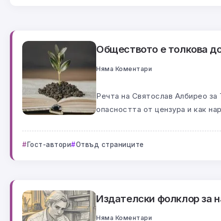
Обществото е толкова до
Няма Коментари
Речта на Святослав Албирео за 
опасността от цензура и как на
Гост-автори
Отвъд страниците
Издателски фолклор за 
Няма Коментари