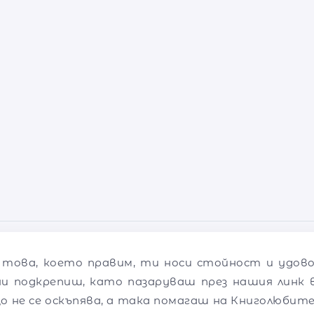
 това, което правим, ти носи стойност и удов
ни подкрепиш, като пазаруваш през нашия линк в
о не се оскъпява, а така помагаш на Книголюбите