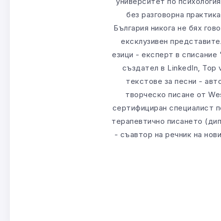
университет по психология,
без разговорна практика
България никога не бях гов
ексклузивен представите
езици - експерт в списание
създател в LinkedIn, Top
текстове за песни - авт
творческо писане от Wesli
сертифициран специалист п
терапевтично писането (диплом
- съавтор на речник на нов