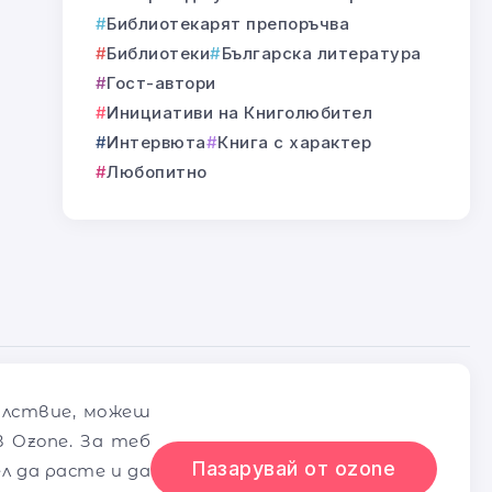
Библиотекарят препоръчва
Библиотеки
Българска литература
Гост-автори
Инициативи на Книголюбител
Интервюта
Книга с характер
Любопитно
олствие, можеш
 Ozone. За теб
Пазарувай от ozone
л да расте и да