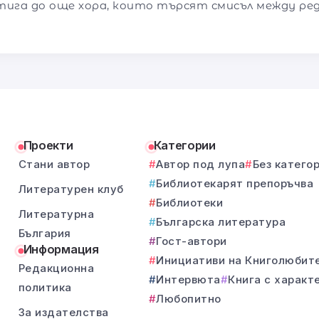
тига до още хора, които търсят смисъл между ре
Проекти
Категории
Стани автор
Автор под лупа
Без катего
Библиотекарят препоръчва
Литературен клуб
Библиотеки
Литературна
Българска литература
България
Гост-автори
Информация
Инициативи на Книголюбит
Редакционна
Интервюта
Книга с характ
политика
Любопитно
За издателства