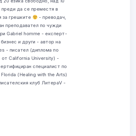
д 20 езика свободно, над 10
о преди да се преместя в
и за грешките
- преводач,
ан преподавател по чужди
ри Gabriel homme - експерт-
бизнес и други - автор на
es - писател (диплома по
т California University) -
сертифициран специалист по
lorida (Healing with the Arts)
 писателския клуб ЛитераV -