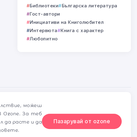
Библиотеки
Българска литература
Гост-автори
Инициативи на Книголюбител
Интервюта
Книга с характер
Любопитно
олствие, можеш
 Ozone. За теб
Пазарувай от ozone
л да расте и да
довете.