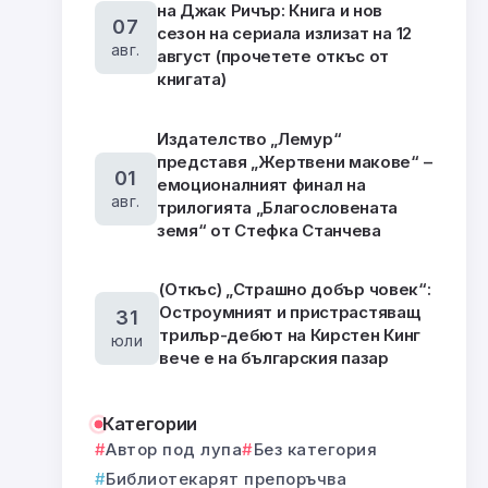
на Джак Ричър: Книга и нов
07
сезон на сериала излизат на 12
авг.
август (прочетете откъс от
книгата)
Издателство „Лемур“
представя „Жертвени макове“ –
01
емоционалният финал на
авг.
трилогията „Благословената
земя“ от Стефка Станчева
(Откъс) „Страшно добър човек“:
Остроумният и пристрастяващ
31
трилър-дебют на Кирстен Кинг
юли
вече е на българския пазар
Категории
Автор под лупа
Без категория
Библиотекарят препоръчва