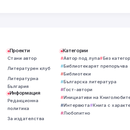
Проекти
Категории
Стани автор
Автор под лупа
Без катего
Библиотекарят препоръчва
Литературен клуб
Библиотеки
Литературна
Българска литература
България
Гост-автори
Информация
Инициативи на Книголюбит
Редакционна
Интервюта
Книга с характ
политика
Любопитно
За издателства