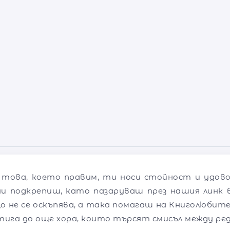
 това, което правим, ти носи стойност и удов
ни подкрепиш, като пазаруваш през нашия линк в
о не се оскъпява, а така помагаш на Книголюбите
тига до още хора, които търсят смисъл между ре