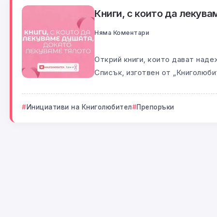
Книги, с които да лекув
Няма Коментари
Открий книги, които дават наде
Списък, изготвен от „Книголюбит
Инициативи на Книголюбител
Препоръки