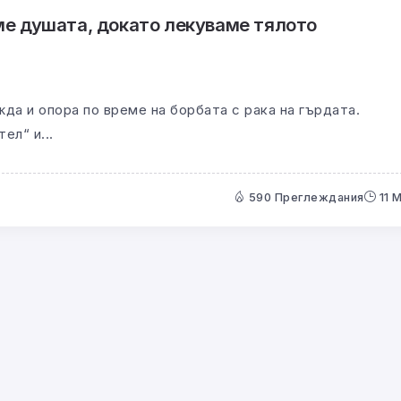
аме душата, докато лекуваме тялото
жда и опора по време на борбата с рака на гърдата.
ел“ и...
590 Преглеждания
11 