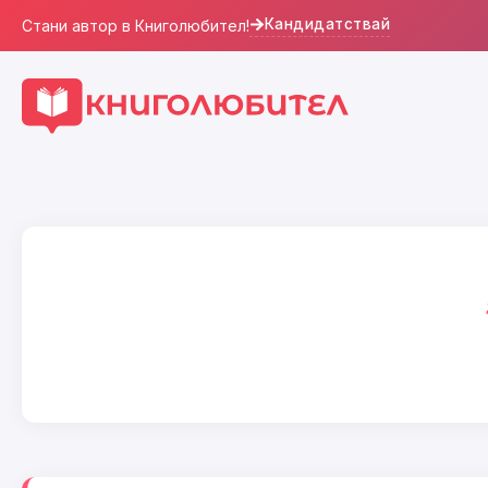
Кандидатствай
Стани автор в Книголюбител!