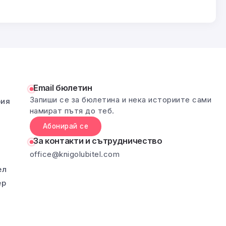
Email бюлетин
Запиши се за бюлетина и нека историите сами
рия
намират пътя до теб.
Абонирай се
За контакти и сътрудничество
office@knigolubitel.com
ел
ер