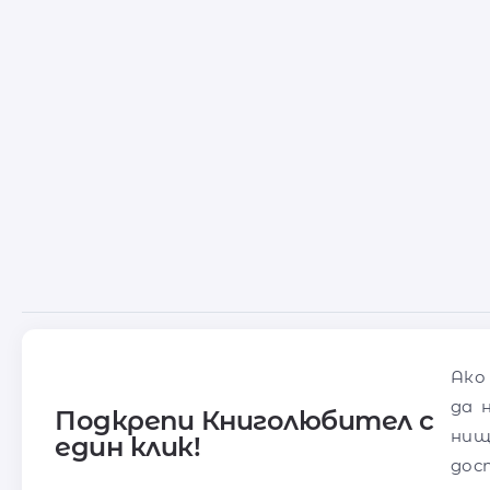
Ако
да 
Подкрепи Книголюбител с
нищ
един клик!
дос