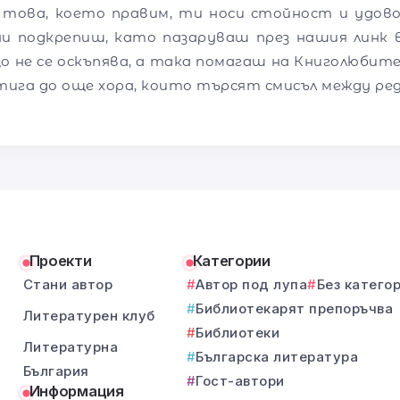
 това, което правим, ти носи стойност и удов
ни подкрепиш, като пазаруваш през нашия линк в
о не се оскъпява, а така помагаш на Книголюбите
тига до още хора, които търсят смисъл между ре
Проекти
Категории
Стани автор
Автор под лупа
Без катего
Библиотекарят препоръчва
Литературен клуб
Библиотеки
Литературна
Българска литература
България
Гост-автори
Информация