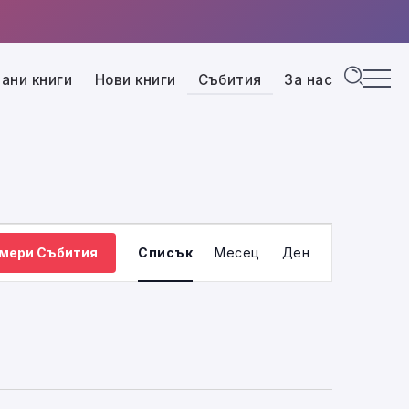
ани книги
Нови книги
Събития
За нас
Събитие
мери Събития
Списък
Месец
Ден
Views
Navigation