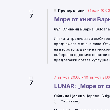
Препоръчани
31 юли|10:0
ПТ
7
Море от книги Вар
бул. Сливница
Варна, Bulgaria
Лятната традиция за любител
продължава с пълна сила. От 
на второто издание на книжн
събере на едно място някои 
предлагайки богата културна 
7 август|20:00
-
10 август|21:0
ПТ
7
LUNAR: „Море от с
Община Царево
Царево, Bulg
Фестивали