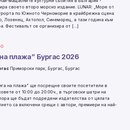
 най-мащабните културни събития в България -
ира своето второ морско издание. LUNAR: „Море от
курорта по Южното Черноморие в крайбрежна сцена
о, Лозенец, Ахтопол, Синеморец, а тази година към
а. Фестивалът се организира от […]
00
 на плажа” Бургас 2026
ургас
Приморски парк, Бургас, Бургас
нига на плажа" ще посрещне своите посетители в
асовете от 10:00 до 20:00ч., в търговски шатри на
лора ще бъдат подредени издателства от цялата
тието са включени срещи с автори, премиери на най-