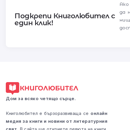
Ако
да 
Подкрепи Книголюбител с
нищ
един клик!
дос
Дом за всяко четящо сърце.
Книголюбител е бързоразвиваща се
онлайн
медия за книги и новини от литературния
свят
. В сайта ще откриете ревюта на книги,