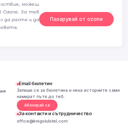
олствие, можеш
 Ozone. За теб
Пазарувай от ozone
л да расте и да
довете.
Email бюлетин
Запиши се за бюлетина и нека историите сами
рия
намират пътя до теб.
Абонирай се
За контакти и сътрудничество
office@knigolubitel.com