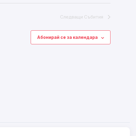
Следващи
Събития
Абонирай се за календара