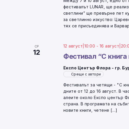
Между 7 и 10 август, едно от
фестивалът LUNAR, ще реализ
светлини” ще превърне пет 
за светлинно изкуство: Царев
тях се присъединява и Варвар
12 август|10:00
-
16 август|20:
СР
12
Фестивал “С книга
Експо Център Флора - гр. Б
Срещи с автори
Фестивалът за четящи - "С к
дните от 12 до 16 август. В ч
алеите около Експо център Ф
страна. В програмата на съби
новите книги, четене […]