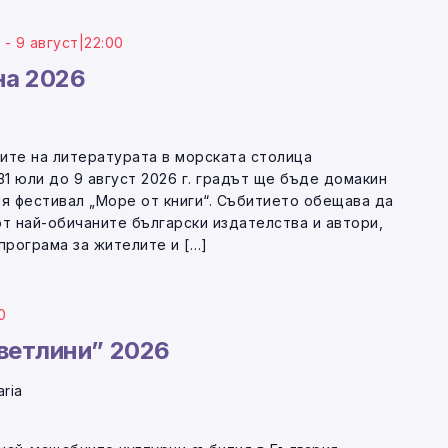
0
-
9 август|22:00
на 2026
ите на литературата в морската столица
31 юли до 9 август 2026 г. градът ще бъде домакин
ия фестивал „Море от книги“. Събитието обещава да
от най-обичаните български издателства и автори,
програма за жителите и […]
0
ветлини” 2026
aria