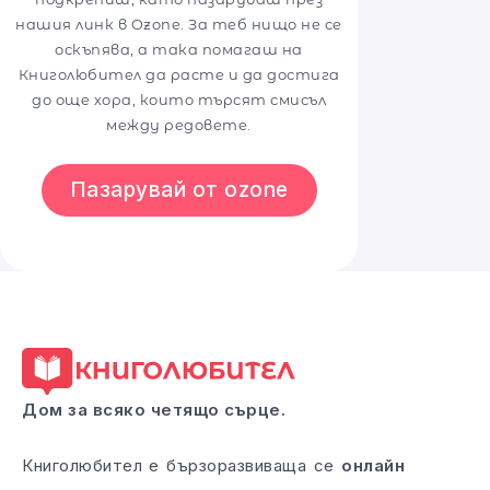
нашия линк в Ozone. За теб нищо не се
оскъпява, а така помагаш на
Книголюбител да расте и да достига
до още хора, които търсят смисъл
между редовете.
Пазарувай от ozone
Дом за всяко четящо сърце.
Книголюбител е бързоразвиваща се
онлайн