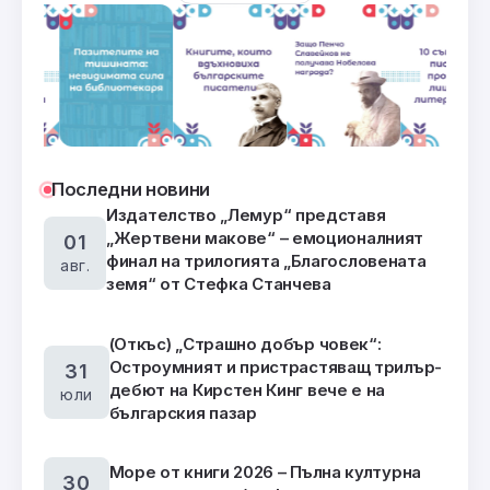
Последни новини
Издателство „Лемур“ представя
„Жертвени макове“ – емоционалният
01
финал на трилогията „Благословената
авг.
земя“ от Стефка Станчева
(Откъс) „Страшно добър човек“:
Остроумният и пристрастяващ трилър-
31
дебют на Кирстен Кинг вече е на
юли
българския пазар
Море от книги 2026 – Пълна културна
30