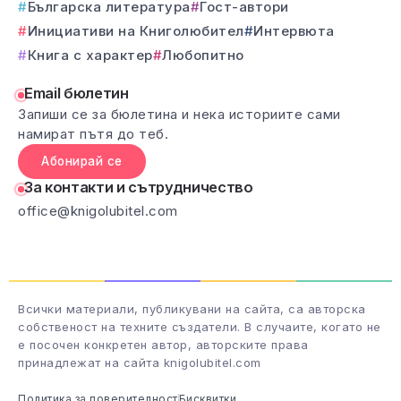
Българска литература
Гост-автори
Инициативи на Книголюбител
Интервюта
Книга с характер
Любопитно
Email бюлетин
Запиши се за бюлетина и нека историите сами
намират пътя до теб.
Абонирай се
За контакти и сътрудничество
office@knigolubitel.com
Всички материали, публикувани на сайта, са авторска
собственост на техните създатели. В случаите, когато не
е посочен конкретен автор, авторските права
принадлежат на сайта knigolubitel.com
Политика за поверителност
Бисквитки