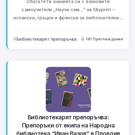
Обогатете знанията си с езиковите
самоучители „Научи сам...” на Skyprint –
испански, гръцки и френски за любознателни...
Библиотекарят препоръчва
191 Преглеждания
Библиотекарят препоръчва:
Препоръки от екипа на Народна
библиотека “Иван Вазов” в Пловдив