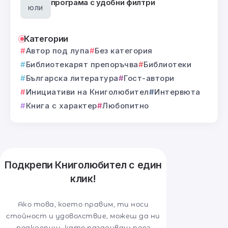
програма с удобни филтри
юли
Категории
Автор под лупа
Без категория
Библиотекарят препоръчва
Библиотеки
Българска литература
Гост-автори
Инициативи на Книголюбител
Интервюта
Книга с характер
Любопитно
Подкрепи Книголюбител с един
клик!
Ако това, което правим, ти носи
стойност и удоволствие, можеш да ни
подкрепиш, като пазаруваш през