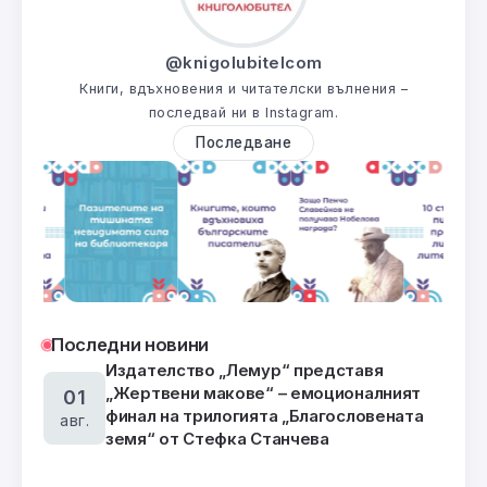
@knigolubitelcom
Книги, вдъхновения и читателски вълнения –
последвай ни в Instagram.
Последване
Последни новини
Издателство „Лемур“ представя
„Жертвени макове“ – емоционалният
01
финал на трилогията „Благословената
авг.
земя“ от Стефка Станчева