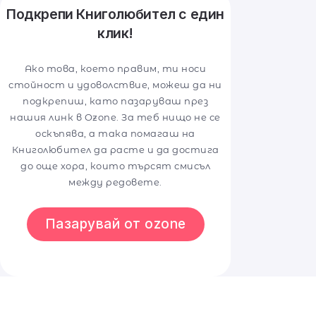
Подкрепи Книголюбител с един
клик!
Ако това, което правим, ти носи
стойност и удоволствие, можеш да ни
подкрепиш, като пазаруваш през
нашия линк в Ozone. За теб нищо не се
оскъпява, а така помагаш на
Книголюбител да расте и да достига
до още хора, които търсят смисъл
между редовете.
Пазарувай от ozone