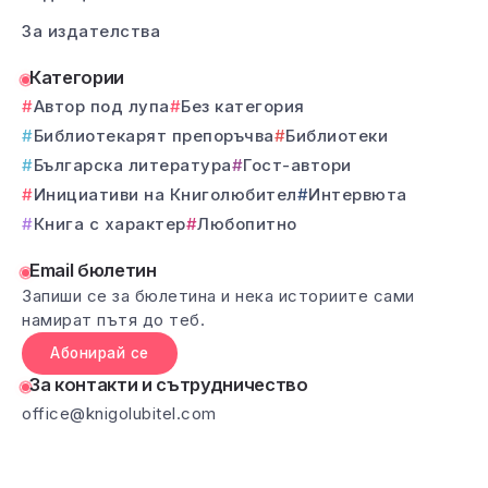
За издателства
Категории
Автор под лупа
Без категория
Библиотекарят препоръчва
Библиотеки
Българска литература
Гост-автори
Инициативи на Книголюбител
Интервюта
Книга с характер
Любопитно
Email бюлетин
Запиши се за бюлетина и нека историите сами
намират пътя до теб.
Абонирай се
За контакти и сътрудничество
office@knigolubitel.com