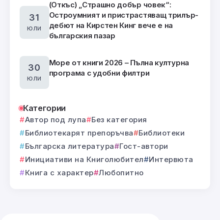
(Откъс) „Страшно добър човек“:
Остроумният и пристрастяващ трилър-
31
дебют на Кирстен Кинг вече е на
юли
българския пазар
Море от книги 2026 – Пълна културна
30
програма с удобни филтри
юли
Категории
Автор под лупа
Без категория
Библиотекарят препоръчва
Библиотеки
Българска литература
Гост-автори
Инициативи на Книголюбител
Интервюта
Книга с характер
Любопитно