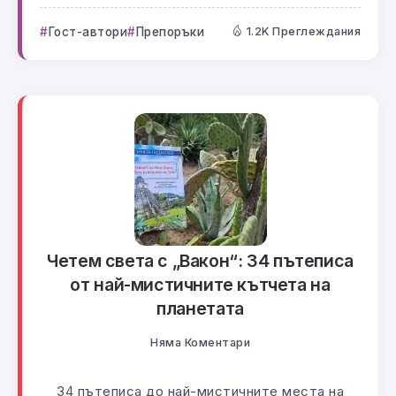
Гост-автори
Препоръки
1.2K Преглеждания
Четем света с „Вакон“: 34 пътеписа
от най-мистичните кътчета на
планетата
Няма Коментари
34 пътеписа до най-мистичните места на