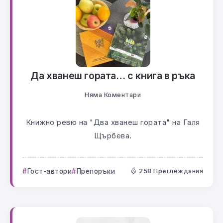
Да хванеш гората… с книга в ръка
Няма Коментари
Книжно ревю на "Два хванеш гората" на Галя
Щърбева.
Гост-автори
Препоръки
258 Преглеждания