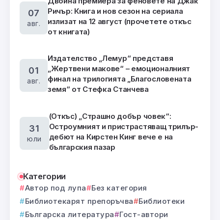
Двойна премиера за феновете на Джак
Ричър: Книга и нов сезон на сериала
07
излизат на 12 август (прочетете откъс
авг.
от книгата)
Издателство „Лемур“ представя
„Жертвени макове“ – емоционалният
01
финал на трилогията „Благословената
авг.
земя“ от Стефка Станчева
(Откъс) „Страшно добър човек“:
Остроумният и пристрастяващ трилър-
31
дебют на Кирстен Кинг вече е на
юли
българския пазар
Категории
Автор под лупа
Без категория
Библиотекарят препоръчва
Библиотеки
Българска литература
Гост-автори