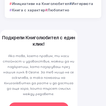
Инициативи на Книголюбител
Интервюта
Книга с характер
Любопитно
Подкрепи Книголюбител с един
клик!
Ако това, което правим, ти носи
стойност и удоволствие, можеш да ни
подкрепиш, като пазаруваш през
нашия линк в Ozone. За теб нищо не се
оскъпява, а така помагаш на
Книголюбител да расте и да достига
до още хора, които търсят смисъл
между редовете.