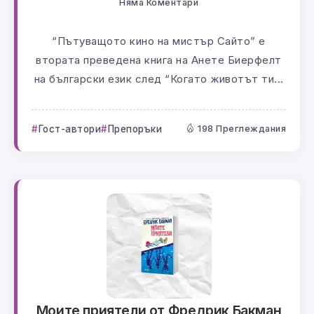
Няма Коментари
“Пътуващото кино на мистър Сайто” е
втората преведена книга на Анете Биерфелт
на български език след “Когато животът ти...
Гост-автори
Препоръки
198 Преглеждания
Моите приятели от Фредрик Бакман