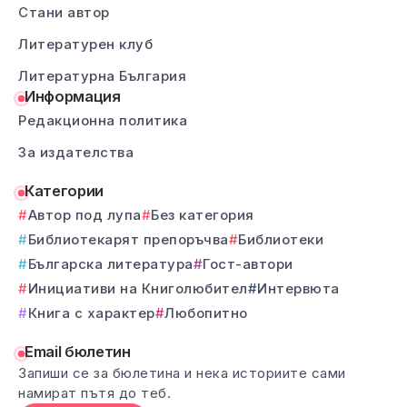
Стани автор
Литературен клуб
Литературна България
Информация
Редакционна политика
За издателства
Категории
Автор под лупа
Без категория
Библиотекарят препоръчва
Библиотеки
Българска литература
Гост-автори
Инициативи на Книголюбител
Интервюта
Книга с характер
Любопитно
Email бюлетин
Запиши се за бюлетина и нека историите сами
намират пътя до теб.