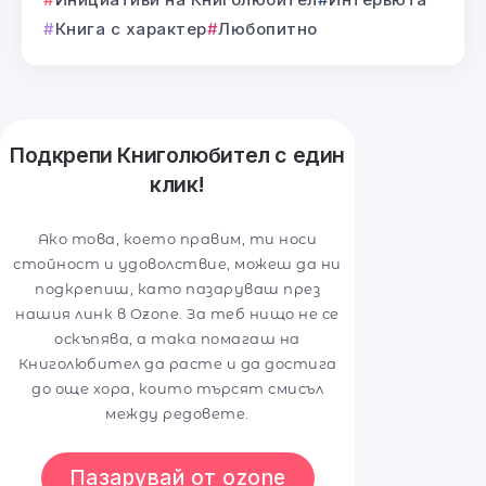
Книга с характер
Любопитно
Подкрепи Книголюбител с един
клик!
Ако това, което правим, ти носи
стойност и удоволствие, можеш да ни
подкрепиш, като пазаруваш през
нашия линк в Ozone. За теб нищо не се
оскъпява, а така помагаш на
Книголюбител да расте и да достига
до още хора, които търсят смисъл
между редовете.
Пазарувай от ozone