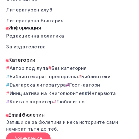
Литературен клуб
Литературна България
Информация
Редакционна политика
За издателства
Категории
Автор под лупа
Без категория
Библиотекарят препоръчва
Библиотеки
Българска литература
Гост-автори
Инициативи на Книголюбител
Интервюта
Книга с характер
Любопитно
Email бюлетин
Запиши се за бюлетина и нека историите сами
намират пътя до теб.
Абонирай се