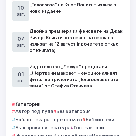
„Галапагос“ на Кърт Вонегът излиза в
10
ново издание
авг.
Двойна премиера за феновете на Джак
Ричър: Книга и нов сезон на сериала
07
излизат на 12 август (прочетете откъс
авг.
от книгата)
Издателство „Лемур“ представя
„Жертвени макове“ – емоционалният
01
финал на трилогията „Благословената
авг.
земя“ от Стефка Станчева
Категории
Автор под лупа
Без категория
Библиотекарят препоръчва
Библиотеки
Българска литература
Гост-автори
Инициативи на Книголюбител
Интервюта