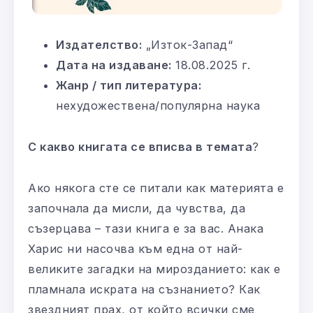
Издателство:
„Изток-Запад“
Дата на издаване:
18.08.2025 г.
Жанр / тип литература:
нехудожествена/популярна наука
С какво книгата се вписва в темата
?
Ако някога сте се питали как материята е
започнала да мисли, да чувства, да
съзерцава – тази книга е за вас. Анака
Харис ни насочва към една от най-
великите загадки на мирозданието: как е
пламнала искрата на съзнанието? Как
звездният прах, от който всички сме