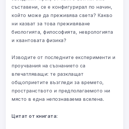
съставени, се е конфигурирал по начин,
който може да преживява света? Какво
ни казват за това преживяване
биологията, философията, неврологията
и квантовата физика?
Изводите от последните експерименти и
проучвания на съзнанието са
впечатляващи: те разклащат
общоприетите възгледи за времето,
пространството и предполагаемото ни
място в една непознаваема вселена.
Цитат от книгата
: