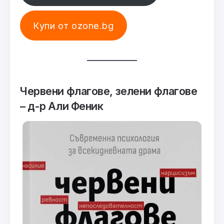
Купи от ozone.bg
Червени флагове, зелени флагове
–
д-р Али Феник