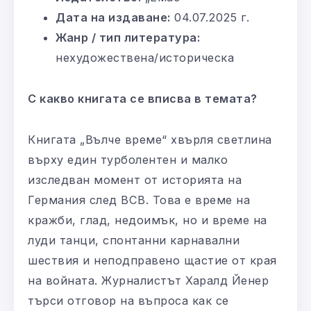
Дата на издаване:
04.07.2025 г.
Жанр / тип литература:
нехудожествена/историческа
С какво книгата се вписва в темата?
Книгата „Вълче време“ хвърля светлина
върху един турболентен и малко
изследван момент от историята на
Германия след ВСВ. Това е време на
кражби, глад, недоимък, но и време на
луди танци, спонтанни карнавални
шествия и неподправено щастие от края
на войната. Журналистът Харалд Йенер
търси отговор на въпроса как се