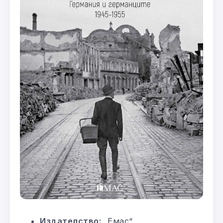
Издателство:
„Емас“