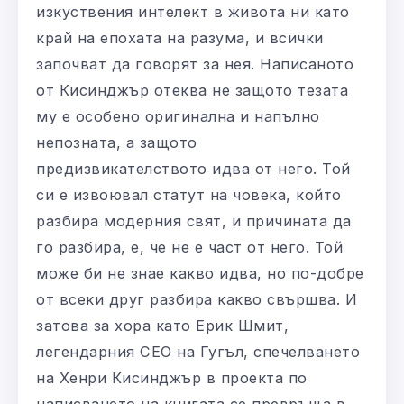
изкуствения интелект в живота ни като
край на епохата на разума, и всички
започват да говорят за нея. Написаното
от Кисинджър отеква не защото тезата
му е особено оригинална и напълно
непозната, а защото
предизвикателството идва от него. Той
си е извоювал статут на човека, който
разбира модерния свят, и причината да
го разбира, е, че не е част от него. Той
може би не знае какво идва, но по-добре
от всеки друг разбира какво свършва. И
затова за хора като Ерик Шмит,
легендарния CEO на Гугъл, спечелването
на Хенри Кисинджър в проекта по
написването на книгата се превръща в