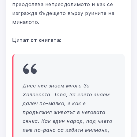
преодолява непреодолимото и как се
изгражда бъдещето върху руините на
миналото.
Цитат от книгата:
Днес ние знаем много 3а
Холокоста. Това, 3а което знаем
далеч по-малко, е как е
продължил животът в неговата
сянка. Как един народ, под чието
име по-рано са избити милиони,