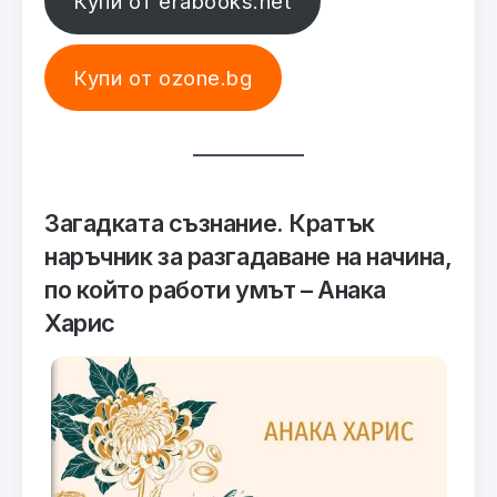
Купи от erabooks.net
Купи от ozone.bg
Загадката съзнание. Кратък
наръчник за разгадаване на начина,
по който работи умът – Анака
Харис