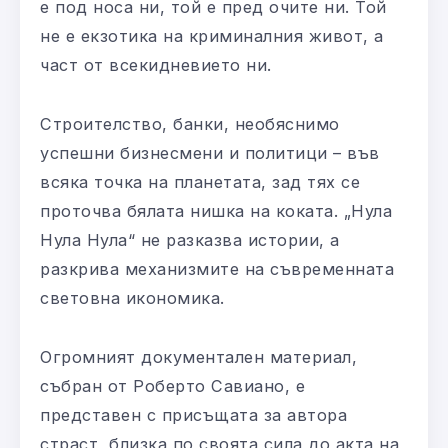
е под носа ни, той е пред очите ни. Той
не е екзотика на криминалния живот, а
част от всекидневието ни.
Строителство, банки, необяснимо
успешни бизнесмени и политици – във
всяка точка на планетата, зад тях се
проточва бялата нишка на коката. „Нула
Нула Нула“ не разказва истории, а
разкрива механизмите на съвременната
световна икономика.
Огромният документален материал,
събран от Роберто Савиано, е
представен с присъщата за автора
страст, близка по своята сила до акта на