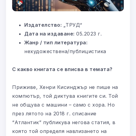
Издателство:
„ТРУД“
Дата на издаване:
05.2023 г.
Жанр / тип литература:
нехудожествена/публицистика
С какво книгата се вписва в темата?
Приживе, Хенри Кисинджър не пише на
компютър, той диктува книгите си. Той
не общува с машини – само с хора. Но
през лятото на 2018 г. списание
“Атлантик” публикува негова статия, в
която той определя навлизането на