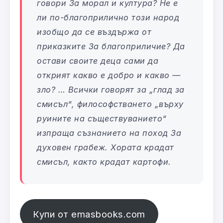
говори 3а морал и култура? Не е
ли по-благоприлично този народ
изобщо да се въздържа от
приказките 3а благоприличие? Да
остави своите деца сами да
открият какво е добро и какво —
зло? … Всички говорят за „глад за
смисъл“, философстването „върху
руините на съществуванието“
изпраща съзнанието на поход 3а
духовен грабеж. Хората крадат
смисъл, както крадат картофи.
Купи от emasbooks.com