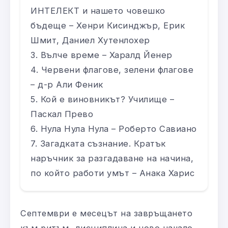
ИНТЕЛЕКТ и нашето човешко
бъдеще – Хенри Кисинджър, Ерик
Шмит, Даниел Хутенлохер
Вълче време – Харалд Йенер
Червени флагове, зелени флагове
– д-р Али Феник
Кой е виновникът? Училище –
Паскал Прево
Нула Нула Нула – Роберто Савиано
Загадката съзнание. Кратък
наръчник за разгадаване на начина,
по който работи умът – Анака Харис
Септември е месецът на завръщането
към ритъм, дисциплина и ново начало.