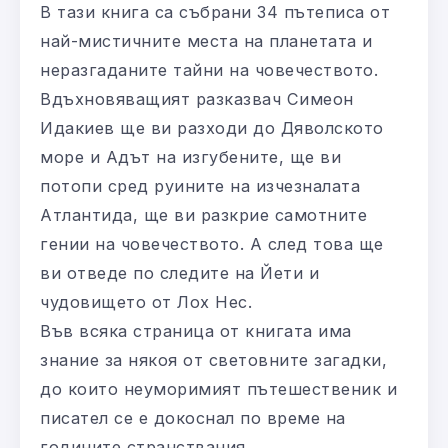
В тази книга са събрани 34 пътеписа от
най-мистичните места на планетата и
неразгаданите тайни на човечеството.
Вдъхновяващият разказвач Симеон
Идакиев ще ви разходи до Дяволското
море и Адът на изгубените, ще ви
потопи сред руините на изчезналата
Атлантида, ще ви разкрие самотните
гении на човечеството. А след това ще
ви отведе по следите на Йети и
чудовището от Лох Нес.
Във всяка страница от книгата има
знание за някоя от световните загадки,
до които неуморимият пътешественик и
писател се е докоснал по време на
годините странствания.