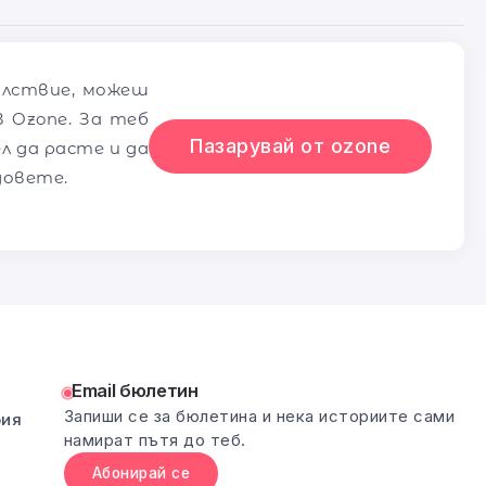
олствие, можеш
 Ozone. За теб
Пазарувай от ozone
л да расте и да
довете.
Email бюлетин
Запиши се за бюлетина и нека историите сами
рия
намират пътя до теб.
Абонирай се