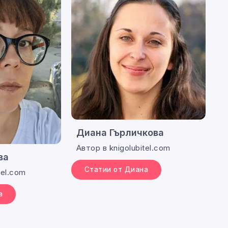
Диана Гърличкова
Автор в knigolubitel.com
ва
Статии от Диана
tel.com
а