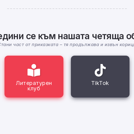
дини се към нашата четяща 
Стани част от приказката – тя продължава и извън кориц
Литературен
TikTok
клуб