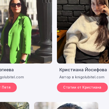
ргиева
Кристиана Йосифова
golubitel.com
Автор в knigolubitel.com
т Петя
Статии от Кристиана