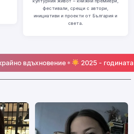
културния живот – книжни премиери,
фестивали, срещи с автори,
инициативи и проекти от България и
света.
ъхновение
2025 - годината, в която 