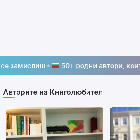
лиш
50+ родни автори, които трябва
Авторите на Книголюбител