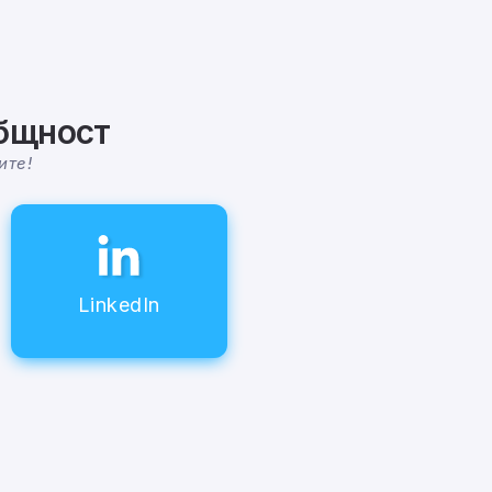
общност
ите!
LinkedIn