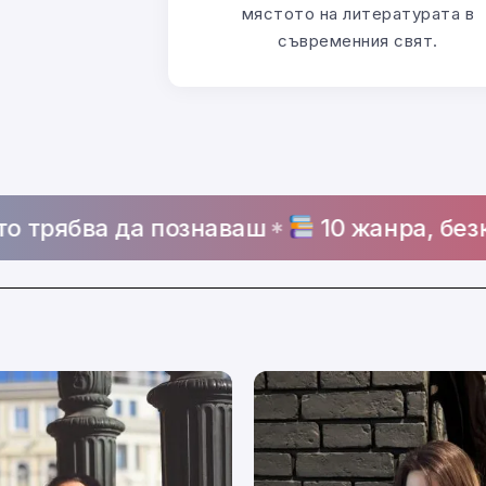
мястото на литературата в
съвременния свят.
 да познаваш
10 жанра, безкрайно вд