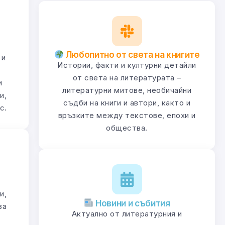
Любопитно от света на книгите
 и
Истории, факти и културни детайли
от света на литературата –
и
литературни митове, необичайни
и,
съдби на книги и автори, както и
с.
връзките между текстове, епохи и
общества.
и,
Новини и събития
за
Актуално от литературния и
и