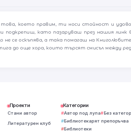
 това, което правим, ти носи стойност и удов
ни подкрепиш, като пазаруваш през нашия линк в
о не се оскъпява, а така помагаш на Книголюбите
тига до още хора, които търсят смисъл между ре
Проекти
Категории
Стани автор
Автор под лупа
Без катего
Библиотекарят препоръчва
Литературен клуб
Библиотеки