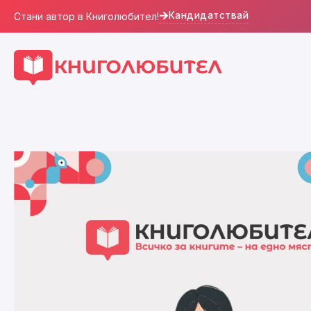
Кандидатствай
Стани автор в Книголюбител!