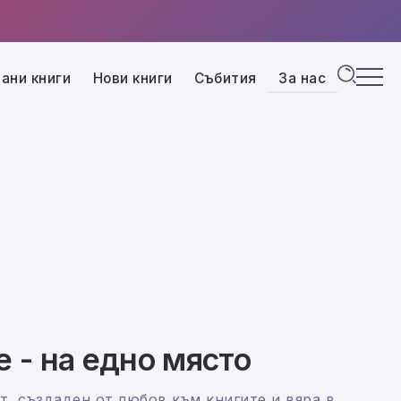
ани книги
Нови книги
Събития
За нас
е - на едно място
т, създаден от любов към книгите и вяра в