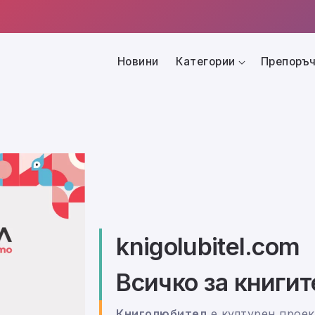
Новини
Категории
Препоръч
knigolubitel.com
Всичко за книгит
Книголюбител
е културен проек