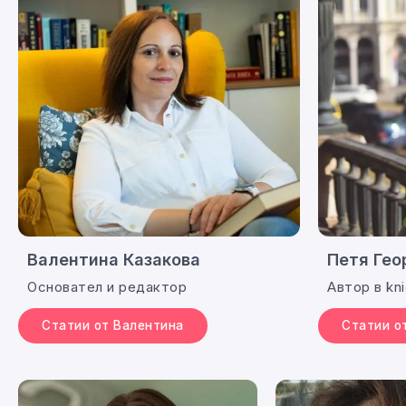
Валентина Казакова
Петя Гео
Основател и редактор
Автор в kni
Статии от Валентина
Статии о