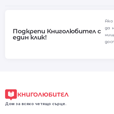
Ако
да 
Подкрепи Книголюбител с
нищ
един клик!
дос
Дом за всяко четящо сърце.