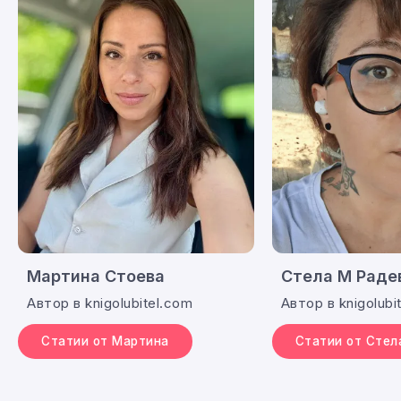
Мартина Стоева
Стела М Раде
Автор в knigolubitel.com
Автор в knigolubi
Статии от Мартина
Статии от Стел