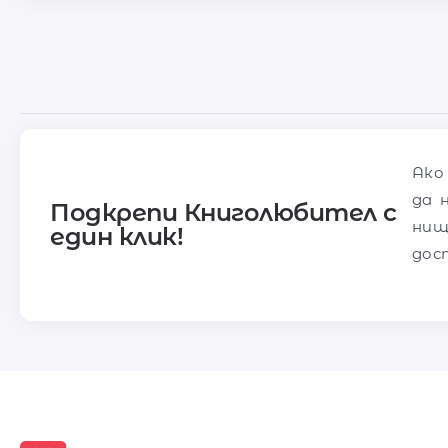
Ако
да 
Подкрепи Книголюбител с
нищ
един клик!
дос