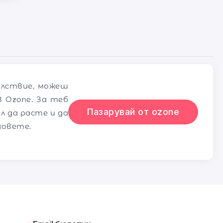
олствие, можеш
 Ozone. За теб
Пазарувай от ozone
л да расте и да
довете.