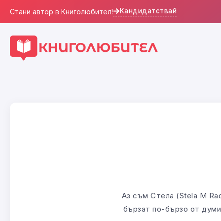
Кандидатствай
Стани автор в Книголюбител!
Аз съм Стела (Stela M Ra
бързат по-бързо от думи