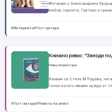
Интервю с Александрина Крушарс
любов; героите, Гаетано и границ
Интервюта
Гост-автори
Книжно ревю: “Звезди по
Няма Коментари
Казвам се Стела М Радева, читат
точно когато имаме нужда от тях
Гост-автори
Ревюта на книги