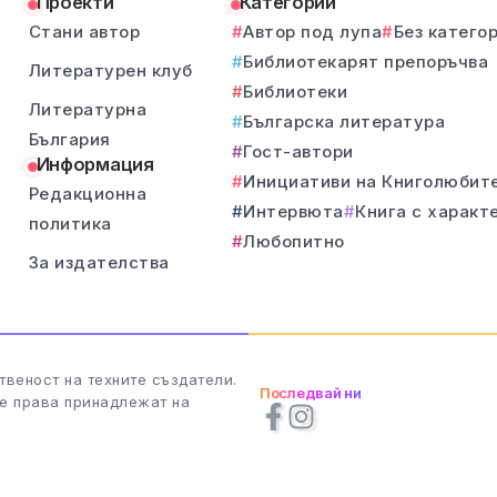
Проекти
Категории
Стани автор
Автор под лупа
Без катего
Библиотекарят препоръчва
Литературен клуб
Библиотеки
Литературна
Българска литература
България
Гост-автори
Информация
Инициативи на Книголюбит
Редакционна
Интервюта
Книга с характ
политика
Любопитно
За издателства
твеност на техните създатели.
Последвай ни
те права принадлежат на