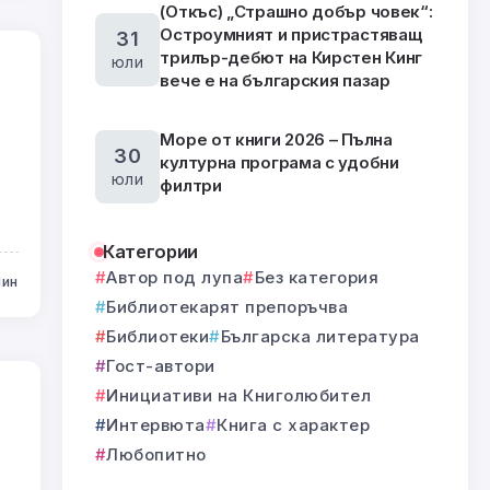
(Откъс) „Страшно добър човек“:
Остроумният и пристрастяващ
31
трилър-дебют на Кирстен Кинг
юли
вече е на българския пазар
Море от книги 2026 – Пълна
30
културна програма с удобни
юли
филтри
Категории
Автор под лупа
Без категория
Мин
Библиотекарят препоръчва
Библиотеки
Българска литература
Гост-автори
Инициативи на Книголюбител
Интервюта
Книга с характер
Любопитно