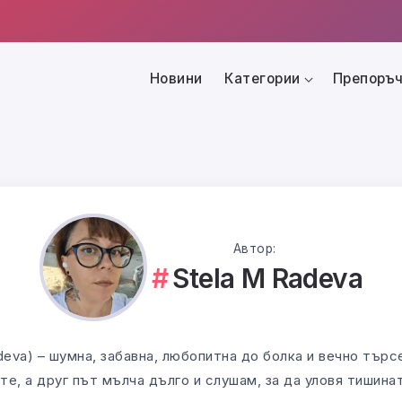
Новини
Категории
Препоръч
Автор:
Stela M Radeva
deva) – шумна, забавна, любопитна до болка и вечно тър
те, а друг път мълча дълго и слушам, за да уловя тишин