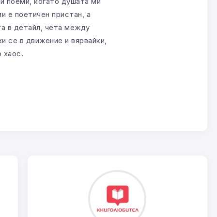
 и поеми, когато душата ми
и е поетичен пристан, а
та в детайл, чета между
ки се в движение и вярвайки,
 хаос.