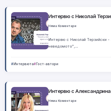
Интервю с Николай Терзий
Няма Коментари
Интервю с Николай Терзийски - 
неведомото",...
Интервюта
Гост-автори
Интервю с Александрина 
Няма Коментари