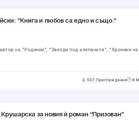
ски: “Книга и любов са едно и също.”
автор на "Родиния", "Звезди под клепачите", "Хроники на
507 Преглеждания
8 
Крушарска за новия ѝ роман “Призован”