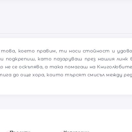
 това, което правим, ти носи стойност и удов
ни подкрепиш, като пазаруваш през нашия линк в
о не се оскъпява, а така помагаш на Книголюбите
тига до още хора, които търсят смисъл между ре