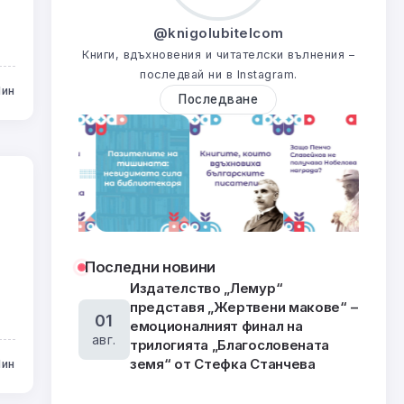
@knigolubitelcom
Книги, вдъхновения и читателски вълнения –
последвай ни в Instagram.
Мин
Последване
Последни новини
Издателство „Лемур“
представя „Жертвени макове“ –
01
емоционалният финал на
авг.
трилогията „Благословената
земя“ от Стефка Станчева
Мин