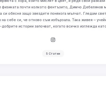
тервюта с хора, които мислят в цвят, и редя свои разкази
 физиката почти колкото фентъзито, Димчо Дебелянов м
а си обясня защо звездите понякога мълчат. Гледам све
 на себе си, че отново съм избързала. Така живея – учей
й-добрите истории започват, когато всичко изглежда като
5 Статии