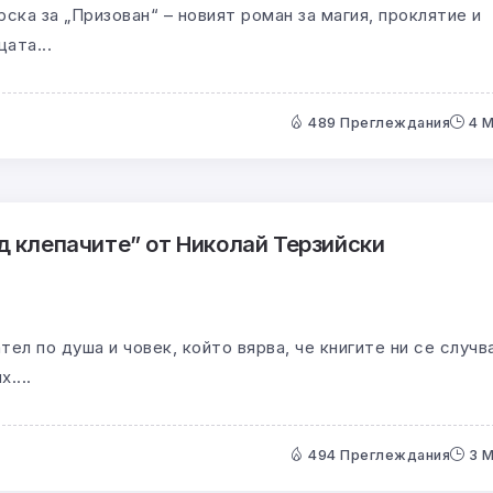
ка за „Призован“ – новият роман за магия, проклятие и
ата...
489 Преглеждания
4 
д клепачите” от Николай Терзийски
ел по душа и човек, който вярва, че книгите ни се случв
....
494 Преглеждания
3 