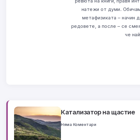
ревюта на книги, правя ин
натежи от думи. Обичам
метафизиката – начин д
редовете, а после – се смея
че на
Катализатор на щастие
Няма Коментари