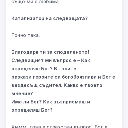
също ми е любима.
Катализатор на следващата?
Точно така.
Благодаря ти за споделеното!
Следващият ми въпрос е – Как
определяш Бог? В твоите
разкази героите са богобоязливи и Бог е
вездесъщ съдител. Какво е твоето
мнение?
Има ли Бог? Как възприемаш и
определяш Бог?
Хммм, това е страхотен въпрос. Бог е