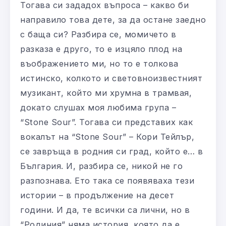
Тогава си зададох въпроса – какво би
направило това дете, за да остане заедно
с баща си? Разбира се, момичето в
разказа е друго, то е изцяло плод на
въображението ми, но то е толкова
истинско, колкото и световноизвестният
музикант, който ми хрумна в трамвая,
докато слушах моя любима група –
“Stone Sour”. Тогава си представих как
вокалът на “Stone Sour” – Кори Тейлър,
се завръща в родния си град, който е… в
България. И, разбира се, никой не го
разпознава. Ето така се появяваха тези
истории – в продължение на десет
години. И да, те всички са лични, но в
“Родиния” няма история, която да е