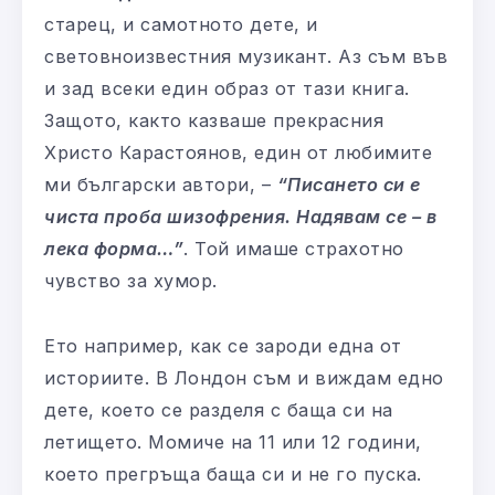
старец, и самотното дете, и
световноизвестния музикант. Аз съм във
и зад всеки един образ от тази книга.
Защото, както казваше прекрасния
Христо Карастоянов, един от любимите
ми български автори, –
“Писането си е
чиста проба шизофрения. Надявам се – в
лека форма…”
. Той имаше страхотно
чувство за хумор.
Ето например, как се зароди една от
историите. В Лондон съм и виждам едно
дете, което се разделя с баща си на
летището. Момиче на 11 или 12 години,
което прегръща баща си и не го пуска.