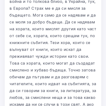
война и то толкова близо, в Украйна, тук,
в Европа? Страх ме е да си мисля за
бъдещето. Мога само да се надявам и да
се моля за добро бъдеще. Да се надявам
на хората, които мислят другия като част
от себе си, хората, които срещам тук, по
книжните събития. Тези хора, които се
вълнуват от книги, които искат да
преживяват чужди истории като свои.
Това са хората, които могат да създадат
смислено и хубаво бъдеще. Точно затова
обичам да пътувам и да разговарям с
читателите, които идват на събитията, за
да си говорим за книги, за литература, за
любов, за смислени неща и за това какво
искаме да ни се случи в този свят. А ако