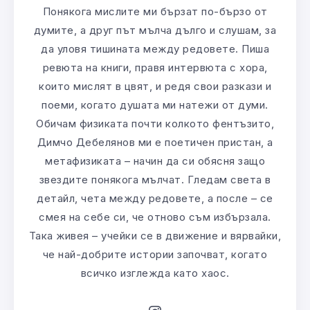
Понякога мислите ми бързат по-бързо от
думите, а друг път мълча дълго и слушам, за
да уловя тишината между редовете. Пиша
ревюта на книги, правя интервюта с хора,
които мислят в цвят, и редя свои разкази и
поеми, когато душата ми натежи от думи.
Обичам физиката почти колкото фентъзито,
Димчо Дебелянов ми е поетичен пристан, а
метафизиката – начин да си обясня защо
звездите понякога мълчат. Гледам света в
детайл, чета между редовете, а после – се
смея на себе си, че отново съм избързала.
Така живея – учейки се в движение и вярвайки,
че най-добрите истории започват, когато
всичко изглежда като хаос.