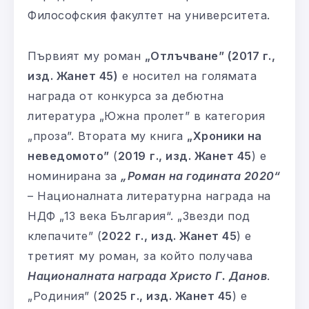
Философския факултет на университета.
Първият му роман
„Отлъчване” (2017 г.,
изд. Жанет 45)
е носител на голямата
награда от конкурса за дебютна
литература „Южна пролет” в категория
„проза”. Втората му книга
„Хроники на
неведомото”
(
2019
г., изд. Жанет 45
) е
номинирана за
„Роман на годината 2020“
– Националната литературна награда на
НДФ „13 века България“. „Звезди под
клепачите” (
2022
г., изд. Жанет 45
) е
третият му роман, за който получава
Националната награда Христо Г. Данов
.
„Родиния” (
2025 г., изд. Жанет 45
) е