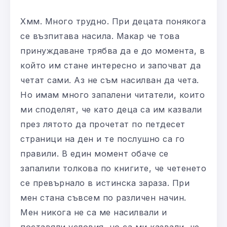
Хмм. Много трудно. При децата понякога
се възпитава насила. Макар че това
принуждаване трябва да е до момента, в
който им стане интересно и започват да
четат сами. Аз не съм насилван да чета.
Но имам много запалени читатели, които
ми споделят, че като деца са им казвали
през лятото да прочетат по петдесет
страници на ден и те послушно са го
правили. В един момент обаче се
запалили толкова по книгите, че четенето
се превърнало в истинска зараза. При
мен стана съвсем по различен начин.
Мен никога не са ме насилвали и
поставяли условия, но са ми казвали, че