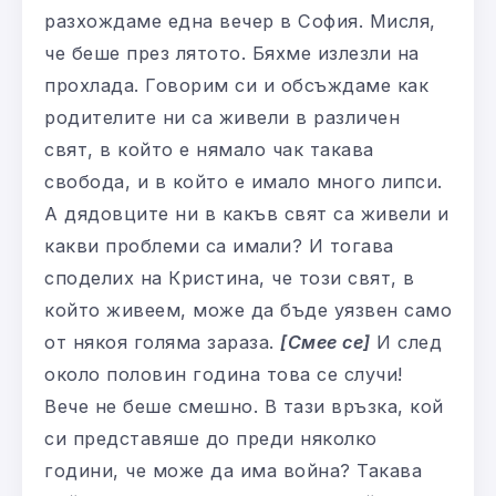
разхождаме една вечер в София. Мисля,
че беше през лятото. Бяхме излезли на
прохлада. Говорим си и обсъждаме как
родителите ни са живели в различен
свят, в който е нямало чак такава
свобода, и в който е имало много липси.
А дядовците ни в какъв свят са живели и
какви проблеми са имали? И тогава
споделих на Кристина, че този свят, в
който живеем, може да бъде уязвен само
от някоя голяма зараза.
[Смее се]
И след
около половин година това се случи!
Вече не беше смешно. В тази връзка, кой
си представяше до преди няколко
години, че може да има война? Такава