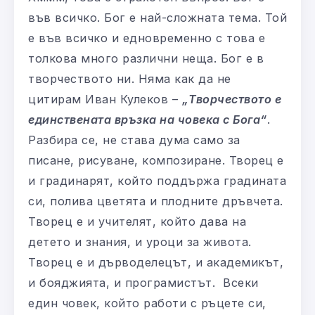
във всичко. Бог е най-сложната тема. Той
е във всичко и едновременно с това е
толкова много различни неща. Бог е в
творчеството ни. Няма как да не
цитирам Иван Кулеков –
„Творчеството е
единствената връзка на човека с Бога“
.
Разбира се, не става дума само за
писане, рисуване, композиране. Творец е
и градинарят, който поддържа градината
си, полива цветята и плодните дръвчета.
Творец е и учителят, който дава на
детето и знания, и уроци за живота.
Творец е и дърводелецът, и академикът,
и бояджията, и програмистът. Всеки
един човек, който работи с ръцете си,