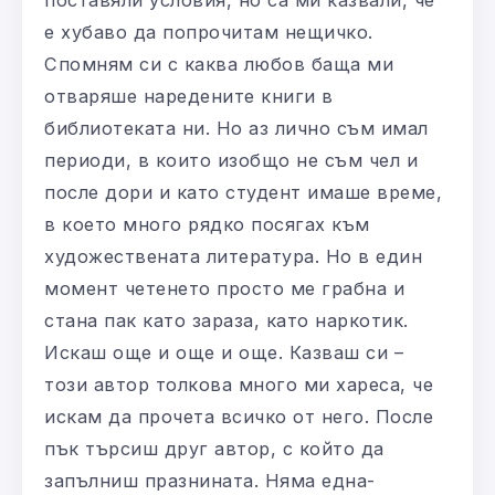
е хубаво да попрочитам нещичко.
Спомням си с каква любов баща ми
отваряше наредените книги в
библиотеката ни. Но аз лично съм имал
периоди, в които изобщо не съм чел и
после дори и като студент имаше време,
в което много рядко посягах към
художествената литература. Но в един
момент четенето просто ме грабна и
стана пак като зараза, като наркотик.
Искаш още и още и още. Казваш си –
този автор толкова много ми хареса, че
искам да прочета всичко от него. После
пък търсиш друг автор, с който да
запълниш празнината. Няма една-