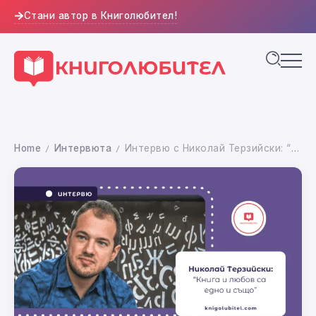
Стани автор в Книголюбител!
Home
Интервюта
Интервю с Николай Терзийски: “Книга и любов са едно и също.”
/
/