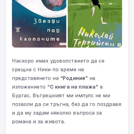
Наскоро имах удоволствието да се
срещна с Ники по време на
представянето на
“Родиния”
на
изложението
“С книга на плажа”
в
Бургас. Вътрешният ми импулс не ми
позволи да си тръгна, без да го поздравя
и да му задам няколко въпроса за
романа и за живота.