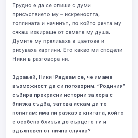
Трудно е да се опише с думи
присъствието му – искреността,
топлината и начинът, по който речта му
сякаш извираше от самата му душа.
Думите му преливаха в цветове и
рисуваха картини. Ето какво ми сподели
Ники в разговора ни.
Здравей, Ники! Радвам се, че имаме
възможност да си поговорим. “Родиния”
събира прекрасни истории за хора с
близка съдба, затова искам да те
попитам: има ли разказ в книгата, който
е особено близък до сърцето ти и
вдъхновен от лична случка?