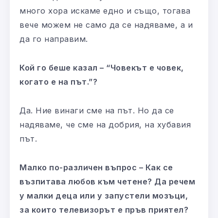
много хора искаме едно и също, тогава
вече можем не само да се надяваме, а и
да го направим.
Кой го беше казал – “Човекът е човек,
когато е на път.”?
Да. Ние винаги сме на път. Но да се
надяваме, че сме на добрия, на хубавия
път.
Малко по-различен въпрос – Как се
възпитава любов към четене? Да речем
у малки деца или у запустели мозъци,
за които телевизорът е пръв приятел?