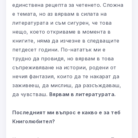
единствена рецепта за четенето. Сложна
е темата, но аз вярвам в силата на
литературата и съм сигурен, че това
нещо, което откриваме в момента в
книгите, няма да изчезне в следващите
петдесет години. По-нататък ми е
трудно да провидя, но вярвам в това
съпреживяване на истории, родени от
нечия фантазия, които да те накарат да
заживееш, да мислиш, да разсъждаваш,
да чувстваш.
Вярвам в литературата.
Последният ми въпрос е какво е за теб
Книголюбител?