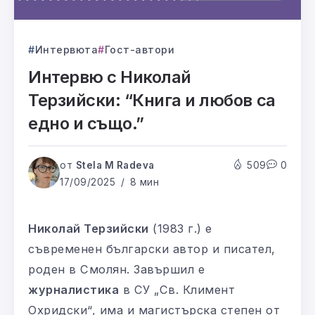
Интервюта
Гост-автори
Интервю с Николай
Терзийски: “Книга и любов са
едно и също.”
от
Stela M Radeva
509
0
17/09/2025
8 мин
Николай Терзийски
(1983 г.) е
съвременен български автор и писател,
роден в Смолян. Завършил е
журналистика
в СУ „Св. Климент
Охридски“, има и магистърска степен от