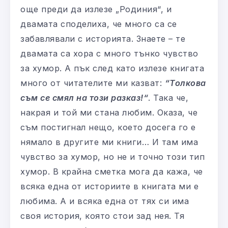
още преди да излезе „Родиния“, и
двамата споделиха, че много са се
забавлявали с историята. Знаете – те
двамата са хора с много тънко чувство
за хумор. А пък след като излезе книгата
много от читателите ми казват:
“Толкова
съм се смял на този разказ!“
. Така че,
накрая и той ми стана любим. Оказа, че
съм постигнал нещо, което досега го е
нямало в другите ми книги… И там има
чувство за хумор, но не и точно този тип
хумор. В крайна сметка мога да кажа, че
всяка една от историите в книгата ми е
любима. А и всяка една от тях си има
своя история, която стои зад нея. Тя