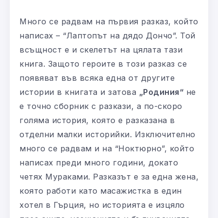
Много се радвам на първия разказ, който
написах – “Лаптопът на дядо Дончо”. Той
всъщност е и скелетът на цялата тази
книга. Защото героите в този разказ се
появяват във всяка една от другите
истории в книгата и затова
„Родиния“
не
е точно сборник с разкази, а по-скоро
голяма история, която е разказана в
отделни малки историйки. Изключително
много се радвам и на “Ноктюрно”, който
написах преди много години, докато
четях Мураками. Разказът е за една жена,
която работи като масажистка в един
хотел в Гърция, но историята е изцяло