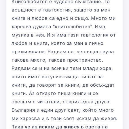
Книголюбител е чудесно съчетание. То
всъщност е тавтология, защото за мен
книга и любов са едно и също. Много ми
харесва думата “книголюбител”. Има
музика в нея. И я има тази тавтология от
любов и книга, която за мен е лично
преживяване. Радвам се, че съществува
такова място, такова пространство.
Радвам се и на всички тези млади хора,
които имат ентусиазъм да пишат за
книги, да говорят за книги, да обсъждат
книги. Аз откакто пиша книги и се
срещам с читатели, открих една друга
България и един друг свят, който много
ми харесва и в този свят искам да живея.
Така че аз искам да живея в света на