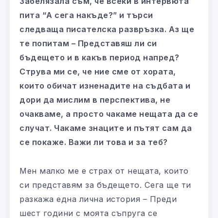
Забелязала съм, че всеки в интервюта
пита “А сега накъде?” и търси
следваща писателска развръзка. Аз ще
те попитам – Представяш ли си
бъдещето и в какъв период напред?
Струва ми се, че ние сме от хората,
които обичат изненадите на съдбата и
дори да мислим в перспектива, не
очакваме, а просто чакаме нещата да се
случат. Чакаме знаците и пътят сам да
се покаже. Важи ли това и за теб?
Мен малко ме е страх от нещата, които
си представям за бъдещето. Сега ще ти
разкажа една лична история – Преди
шест години с моята съпруга се