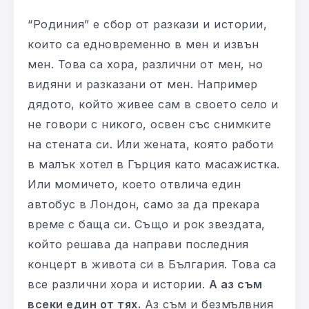
“Родиния” е сбор от разкази и истории,
които са едновременно в мен и извън
мен. Това са хора, различни от мен, но
видяни и разказани от мен. Например
дядото, който живее сам в своето село и
не говори с никого, освен със снимките
на стената си. Или жената, която работи
в малък хотел в Гърция като масажистка.
Или момичето, което отвлича един
автобус в Лондон, само за да прекара
време с баща си. Също и рок звездата,
който решава да направи последния
концерт в живота си в България. Това са
все различни хора и истории.
А аз съм
всеки един от тях.
Аз съм и безмълвния