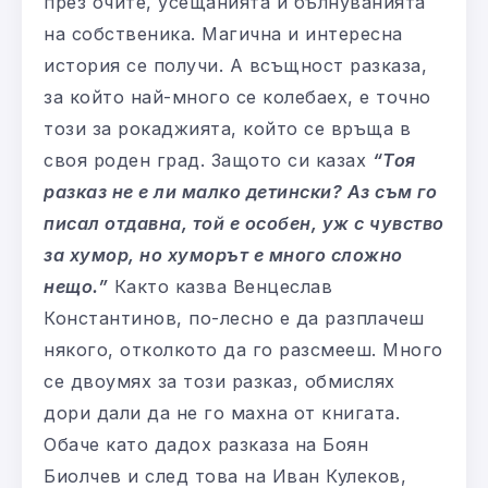
през очите, усещанията и бълнуванията
на собственика. Магична и интересна
история се получи. А всъщност разказа,
за който най-много се колебаех, е точно
този за рокаджията, който се връща в
своя роден град. Защото си казах
“Тоя
разказ не е ли малко детински? Аз съм го
писал отдавна, той е особен, уж с чувство
за хумор, но хуморът е много сложно
нещо.”
Както казва Венцеслав
Константинов, по-лесно е да разплачеш
някого, отколкото да го разсмееш. Много
се двоумях за този разказ, обмислях
дори дали да не го махна от книгата.
Обаче като дадох разказа на Боян
Биолчев и след това на Иван Кулеков,