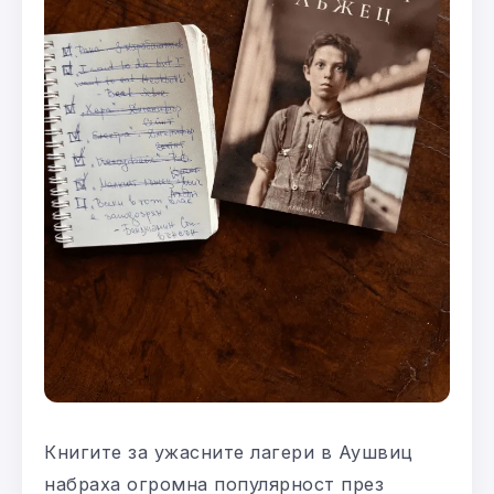
Книгите за ужасните лагери в Аушвиц
набраха огромна популярност през