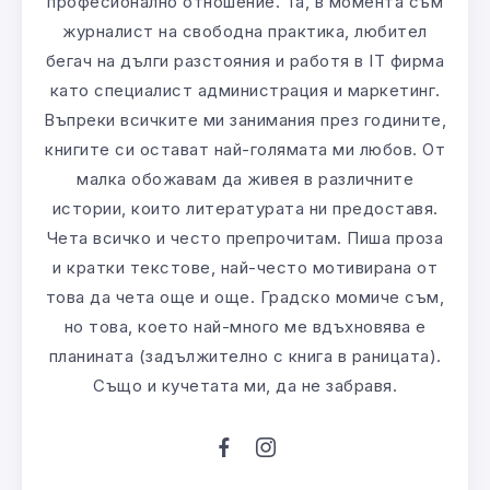
професионално отношение. Та, в момента съм
журналист на свободна практика, любител
бегач на дълги разстояния и работя в IT фирма
като специалист администрация и маркетинг.
Въпреки всичките ми занимания през годините,
книгите си остават най-голямата ми любов. От
малка обожавам да живея в различните
истории, които литературата ни предоставя.
Чета всичко и често препрочитам. Пиша проза
и кратки текстове, най-често мотивирана от
това да чета още и още. Градско момиче съм,
но това, което най-много ме вдъхновява е
планината (задължително с книга в раницата).
Също и кучетата ми, да не забравя.