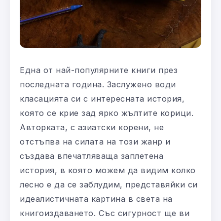
Една от най-популярните книги през
последната година. Заслужено води
класацията си с интересната история,
която се крие зад ярко жълтите корици.
Авторката, с азиатски корени, не
отстъпва на силата на този жанр и
създава впечатляваща заплетена
история, в която можем да видим колко
лесно е да се заблудим, представяйки си
идеалистичната картина в света на
книгоиздаването. Със сигурност ще ви