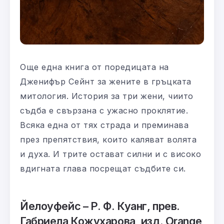
Още една книга от поредицата на
Дженифър Сейнт за жените в гръцката
митология. История за три жени, чиито
съдба е свързана с ужасно проклятие.
Всяка една от тях страда и преминава
през препятствия, които каляват волята
и духа. И трите остават силни и с високо
вдигната глава посрещат съдбите си.
Йелоуфейс – Р. Ф. Куанг, прев.
Габриела Кожухарова, изд. Orange