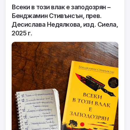
Всеки в този влак е заподозрян –
Бенджамин Стивънсън, прев.
Десислава Недялкова, изд. Сиела,
2025 г.