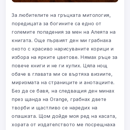
За любителите на гръцката митология,
поредицата за богините са едно от
големите попадения за мен на Алеята на
книгата. Още първият ден ми грабнаха
окото с красиво нарисуваните корици и
избора на ярките цветове. Нямах ръце за
повече книги и не ги купих. Цяла нощ
обаче в главата ми се въртяха визиите,
миризмата на страниците и анотациите.
Без да се бавя, на следващия ден минах
през щанда на Orange, грабнах двете
творби и щастливо се наредих на
опашката. Щом дойде моя ред на касата,
хората от издателството ме посрещнаха