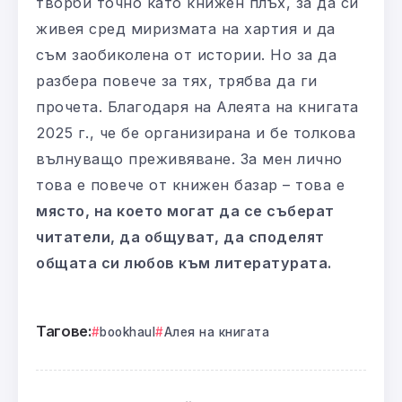
творби точно като книжен плъх, за да си
живея сред миризмата на хартия и да
съм заобиколена от истории. Но за да
разбера повече за тях, трябва да ги
прочета. Благодаря на Алеята на книгата
2025 г., че бе организирана и бе толкова
вълнуващо преживяване. За мен лично
това е повече от книжен базар – това е
място, на което могат да се съберат
читатели, да общуват, да споделят
общата си любов към литературата.
Тагове:
bookhaul
Алея на книгата