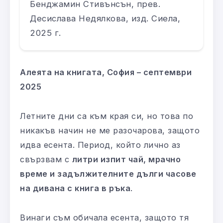
Бенджамин Стивънсън, прев.
Десислава Недялкова, изд. Сиела,
2025 г.
Алеята на книгата, София – септември
2025
Летните дни са към края си, но това по
никакъв начин не ме разочарова, защото
идва есента. Период, който лично аз
свързвам с
литри изпит чай, мрачно
време и задължителните дълги часове
на дивана с книга в ръка
.
Винаги съм обичала есента, защото тя