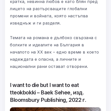
кратка, невинна любов е като блян пред
лицето на разтърсващите глобални
промени и войната, която настъпва
изведнъж и ги разделя.
Темата на романа е дълбоко свързана с
болките и идеалите на България в
началото на XX век – едно време в което
надеждата е опасна, а личните и
национални рани остават отворени.
I want to die but I want to eat
tteokbokki – Baek Sehee,
изд.
Bloomsbury Publishing
, 2022
г.