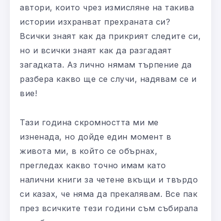
автори, които чрез измисляне на такива
истории изхранват прехраната си?
Всички знаят как да прикрият следите си,
но и всички знаят как да разгадаят
загадката. Аз лично нямам търпение да
разбера какво ще се случи, надявам се и
вие!
Тази година скромността ми ме
изненада, но дойде един момент в
живота ми, в който се обърнах,
прегледах какво точно имам като
налични книги за четене вкъщи и твърдо
си казах, че няма да прекалявам. Все пак
през всичките тези години съм събирала