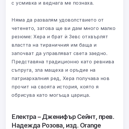
с усмивка и веднага ме познаха.
Няма да развалям удоволствието от
четенето, затова ще ви дам много малко
резюме: Хера и брат ѝ Зевс отхвърлят
властта на тираничния им баща и
започват да управляват света заедно.
Представяна традиционно като ревнива
съпруга, зла мащеха и оръдие на
патриархалния ред, Хера получава нов
прочит на своята история, която я
обрисува като могъща царица.
Електра – Дженифър Сейнт, прев.
Надежда Розова, изд. Orange