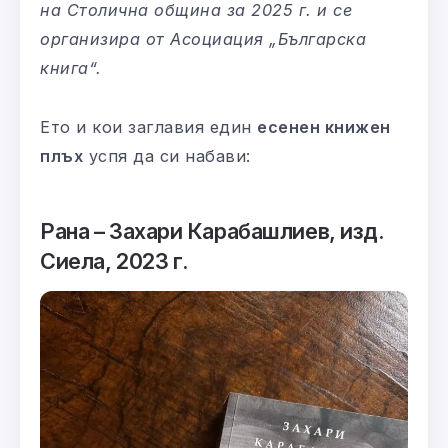
на Столична община за 2025 г. и се
организира от Асоциация „Българска
книга“.
Ето и кои заглавия един
есенен книжен
плъх
успя да си набави:
Рана – Захари Карабашлиев, изд.
Сиела, 2023 г.