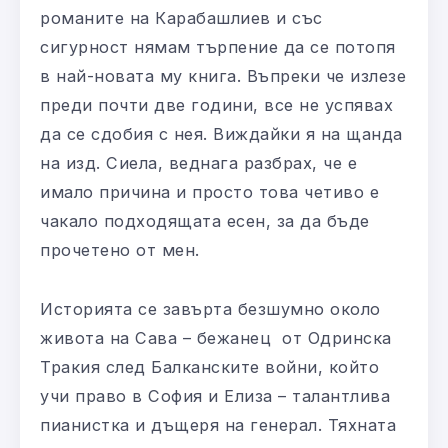
романите на Карабашлиев и със
сигурност нямам търпение да се потопя
в най-новата му книга. Въпреки че излезе
преди почти две години, все не успявах
да се сдобия с нея. Виждайки я на щанда
на изд. Сиела, веднага разбрах, че е
имало причина и просто това четиво е
чакало подходящата есен, за да бъде
прочетено от мен.
Историята се завърта безшумно около
живота на Сава – бежанец от Одринска
Тракия след Балканските войни, който
учи право в София и Елиза – талантлива
пианистка и дъщеря на генерал. Тяхната