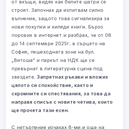
от вкъщи, видях как белите шатри се
строят. Започнах да изпитвам силно
вълнение, защото това сигнализира за
нови покупки и хиляди книги. Бързо
порових в интернет и разбрах, че от 08
до 14 септември 2025г. в сърцето на
София, пешеходната зона на бул.
„Витоша“ и паркът на НДК ще се
превърнат в литературна сцена под
звездите.
Запретнах ръкави и вложих
цялото си спокойствие, както и
скромните си спестявания, за това да
направя списък с новите четива, които
ще прочета тази есен.
С нетърпение изчаках 8-ми и още на