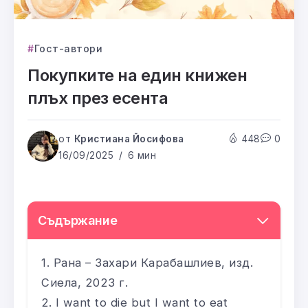
Гост-автори
Покупките на един книжен
плъх през есента
от
Кристиана Йосифова
448
0
16/09/2025
6 мин
Съдържание
Рана – Захари Карабашлиев, изд.
Сиела, 2023 г.
I want to die but I want to eat