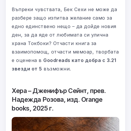
Въпреки чувствата, Бек Сехи не може да
разбере защо изпитва желание само за
едно единствено нещо – да дойде новия
ден, за да яде от любимата си улична
храна Токбоки? Отчасти книга за
взаимопомощ, отчасти мемоар, творбата
е оценена в
Goodreads като добра с 3.21
звезди от 5
възможни.
Хера – Дженифър Сейнт, прев.
Надежда Розова, изд. Orange
books, 2025 г.