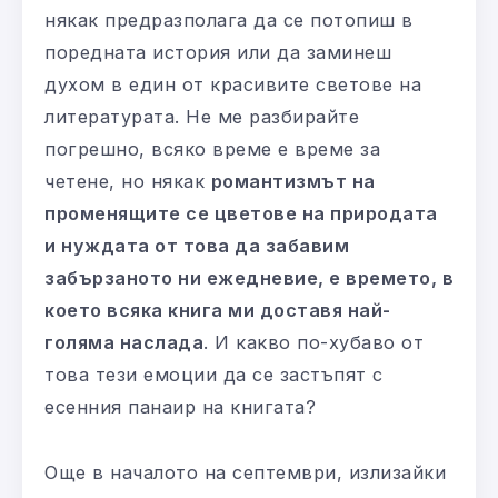
някак предразполага да се потопиш в
поредната история или да заминеш
духом в един от красивите светове на
литературата. Не ме разбирайте
погрешно, всяко време е време за
четене, но някак
романтизмът на
променящите се цветове на природата
и нуждата от това да забавим
забързаното ни ежедневие, е времето, в
което всяка книга ми доставя най-
голяма наслада
. И какво по-хубаво от
това тези емоции да се застъпят с
есенния панаир на книгата?
Още в началото на септември, излизайки