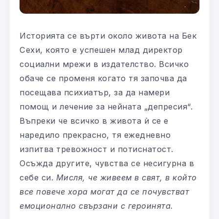
Историята се върти около живота на Бек
Сехи, която е успешен млад директор
социални мрежи в издателство. Всичко
обаче се променя когато тя започва да
посещава психиатър, за да намери
помощ и лечение за нейната „депресия“.
Въпреки че всичко в живота ѝ се е
наредило прекрасно, тя ежедневно
изпитва тревожност и потиснатост.
Осъжда другите, чувства се несигурна в
себе си.
Мисля, че живеем в свят, в който
все повече хора могат да се почувстват
емоционално свързани с героинята.