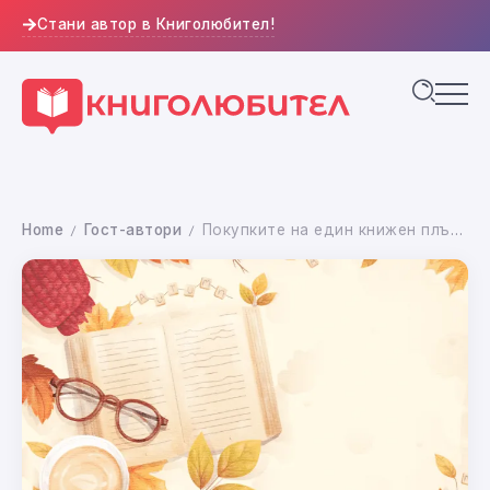
Стани автор в Книголюбител!
Home
Гост-автори
Покупките на един книжен плъх през есента
/
/