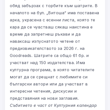
обяд забързах с торбите към шатрите. В
началото на бул. „Витоша“ има поставена
арка, украсена с есенни листа, която те
кара да се чувстваш сякаш наистина е
време да запретнеш ръкави и да
наваксаш изпуснатото четене от
предизвикателството за 2026 г. на
Goodreads. Шатрите са общо 61 бр. и
участват над 150 издателства. Има
културна програма, в която читателите
могат да се срещнат с любимите си
български автори или да участват в
интересни четения, дискусии и
представяния на нови заглавия.
Събитието е част от Културния календар