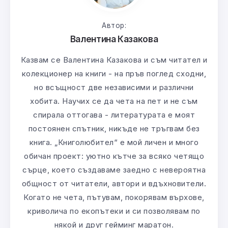
Автор:
Валентина Казакова
Казвам се Валентина Казакова и съм читател и
колекционер на книги - на пръв поглед сходни,
но всъщност две независими и различни
хобита. Научих се да чета на пет и не съм
спирала оттогава - литературата е моят
постоянен спътник, никъде не тръгвам без
книга. „Книголюбител“ е мой личен и много
обичан проект: уютно кътче за всяко четящо
сърце, което създаваме заедно с невероятна
общност от читатели, автори и вдъхновители.
Когато не чета, пътувам, покорявам върхове,
криволича по екопътеки и си позволявам по
някой и друг гейминг маратон.