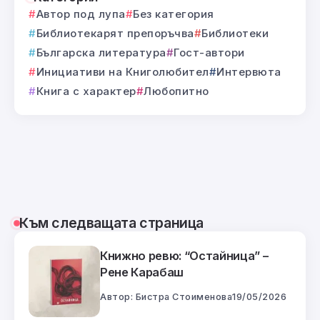
Автор под лупа
Без категория
Библиотекарят препоръчва
Библиотеки
Българска литература
Гост-автори
Инициативи на Книголюбител
Интервюта
Книга с характер
Любопитно
Към следващата страница
Книжно ревю: “Остайница” –
Рене Карабаш
Автор:
Бистра Стоименова
19/05/2026