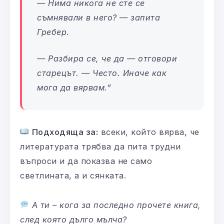
— Нима никога не сте се
съмнявали в него? — запита
Гребер.
— Разбира се, че да — отговори
старецът. — Често. Иначе как
мога да вярвам.”
Подходяща за:
всеки, който вярва, че
литературата трябва да пита трудни
въпроси и да показва не само
светлината, а и сянката.
А ти – кога за последно прочете книга,
след която дълго мълча?