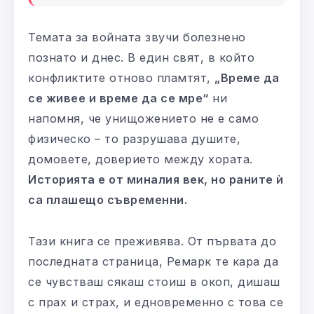
Темата за войната звучи болезнено
познато и днес. В един свят, в който
конфликтите отново пламтят,
„Време да
се живее и време да се мре“
ни
напомня, че унищожението не е само
физическо – то разрушава душите,
домовете, доверието между хората.
Историята е от миналия век, но раните ѝ
са плашещо съвременни.
Тази книга се преживява. От първата до
последната страница, Ремарк те кара да
се чувстваш сякаш стоиш в окоп, дишаш
с прах и страх, и едновременно с това се