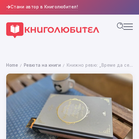
Стани автор в Книголюбител!
Home
Ревюта на книги
Книжно ревю: „Време да се живее и време да се мре“ – Ерих Мария Ремарк
/
/