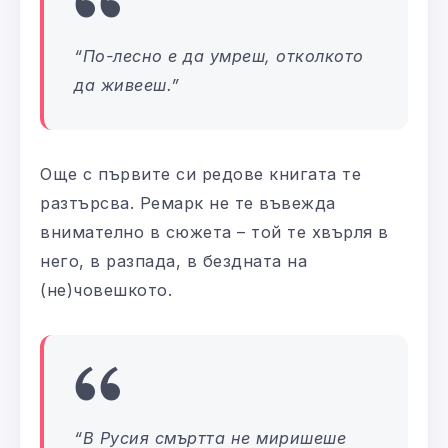
“По-лесно е да умреш, отколкото
да живееш.”
Още с първите си редове книгата те
разтърсва. Ремарк не те въвежда
внимателно в сюжета – той те хвърля в
него, в разпада, в бездната на
(не)човешкото.
“В Русия смъртта не миришеше