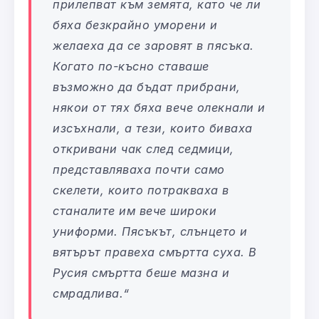
прилепват към земята, като че ли
бяха безкрайно уморени и
желаеха да се заровят в пясъка.
Когато по-късно ставаше
възможно да бъдат прибрани,
някои от тях бяха вече олекнали и
изсъхнали, а тези, които биваха
откривани чак след седмици,
представляваха почти само
скелети, които потракваха в
станалите им вече широки
униформи. Пясъкът, слънцето и
вятърът правеха смъртта суха. В
Русия смъртта беше мазна и
смрадлива.
“