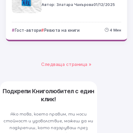
Автор:
Златара Чакърова
01/12/2025
Гост-автори
Ревюта на книги
4 Мин
Следваща страница »
Подкрепи Книголюбител с един
клик!
Ако това, което правим, ти носи
стойност и удоволствие, можеш да ни
подкрепиш, като пазаруваш през