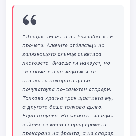
“
Извади писмата на Елизабет и ги
прочете. Алените отблясъци на
залязващото слънце оцветиха
листовете. Знаеше ги наизуст, но
ги прочете още веднъж и те
отново го накараха да се
почувствува по-самотен отпреди.
Толкова кратко трая щастието му,
а другото беше толкова дълго.
Една отпуска. Но животът на един
войник се мери според времето,
прекарано на фронта, а не според