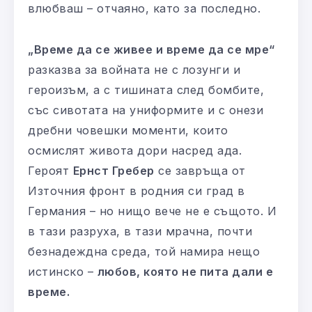
влюбваш – отчаяно, като за последно.
„Време да се живее и време да се мре“
разказва за войната не с лозунги и
героизъм, а с тишината след бомбите,
със сивотата на униформите и с онези
дребни човешки моменти, които
осмислят живота дори насред ада.
Героят
Ернст Гребер
се завръща от
Източния фронт в родния си град в
Германия – но нищо вече не е същото. И
в тази разруха, в тази мрачна, почти
безнадеждна среда, той намира нещо
истинско –
любов, която не пита дали е
време.