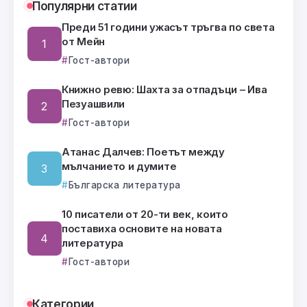
Популярни статии
Преди 51 години ужасът тръгва по света
от Мейн
Гост-автори
Книжно ревю: Шахта за отпадъци – Ива
Пезуашвили
Гост-автори
Атанас Далчев: Поетът между
мълчанието и думите
Българска литература
10 писатели от 20-ти век, които
поставиха основите на новата
литература
Гост-автори
Категории