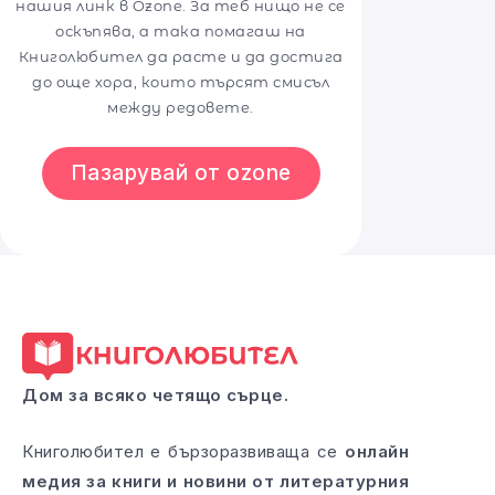
нашия линк в Ozone. За теб нищо не се
оскъпява, а така помагаш на
Книголюбител да расте и да достига
до още хора, които търсят смисъл
между редовете.
Пазарувай от ozone
Дом за всяко четящо сърце.
Книголюбител е бързоразвиваща се
онлайн
медия за книги и новини от литературния