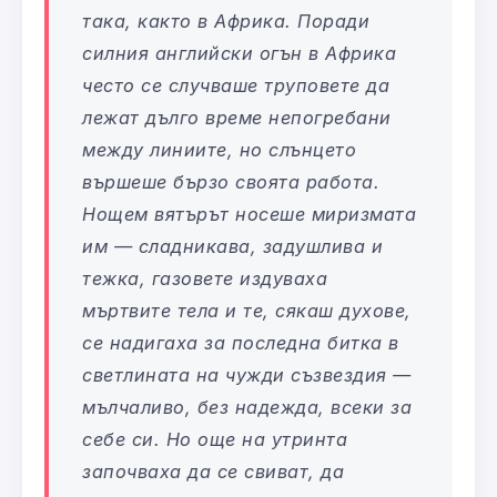
така, както в Африка. Поради
силния английски огън в Африка
често се случваше труповете да
лежат дълго време непогребани
между линиите, но слънцето
вършеше бързо своята работа.
Нощем вятърът носеше миризмата
им — сладникава, задушлива и
тежка, газовете издуваха
мъртвите тела и те, сякаш духове,
се надигаха за последна битка в
светлината на чужди съзвездия —
мълчаливо, без надежда, всеки за
себе си. Но още на утринта
започваха да се свиват, да