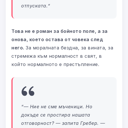
отпуската.
“
Това не е роман за бойното поле, а за
онова, което остава от човека след
него.
За моралната бездна, за вината, за
стремежа към нормалност в свят, в
който нормалното е престъпление.
“
— Ние не сме мъченици. Но
докъде се простира нашата
отговорност? — запита Гребер. —