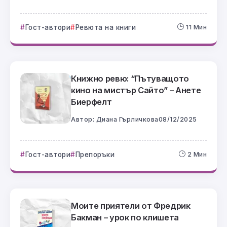
Гост-автори
Ревюта на книги
11 Мин
Книжно ревю: “Пътуващото
кино на мистър Сайто” – Анете
Биерфелт
Автор:
Диана Гърличкова
08/12/2025
Гост-автори
Препоръки
2 Мин
Моите приятели от Фредрик
Бакман – урок по клишета