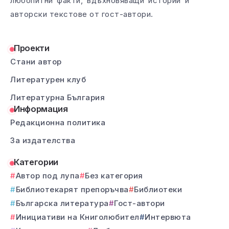
любопитни факти, вдъхновяващи истории и
авторски текстове от гост-автори.
Проекти
Стани автор
Литературен клуб
Литературна България
Информация
Редакционна политика
За издателства
Категории
Автор под лупа
Без категория
Библиотекарят препоръчва
Библиотеки
Българска литература
Гост-автори
Инициативи на Книголюбител
Интервюта