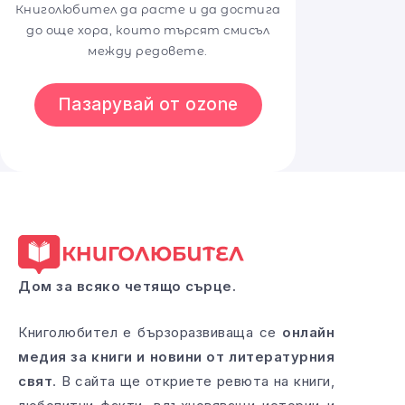
Книголюбител да расте и да достига
до още хора, които търсят смисъл
между редовете.
Пазарувай от ozone
Дом за всяко четящо сърце.
Книголюбител е бързоразвиваща се
онлайн
медия за книги и новини от литературния
свят
. В сайта ще откриете ревюта на книги,