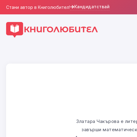
Кандидатствай
Стани автор в Книголюбител!
Златара Чакърова е лите
завърши математическа