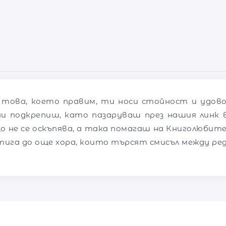
 това, което правим, ти носи стойност и удов
ни подкрепиш, като пазаруваш през нашия линк в
о не се оскъпява, а така помагаш на Книголюбите
тига до още хора, които търсят смисъл между ре