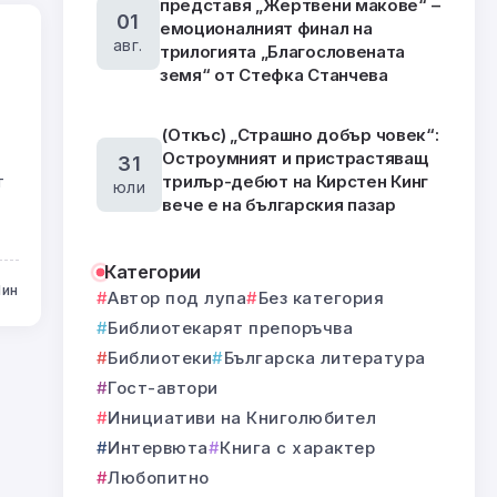
представя „Жертвени макове“ –
01
емоционалният финал на
авг.
трилогията „Благословената
земя“ от Стефка Станчева
(Откъс) „Страшно добър човек“:
Остроумният и пристрастяващ
31
т
трилър-дебют на Кирстен Кинг
юли
вече е на българския пазар
Категории
Мин
Автор под лупа
Без категория
Библиотекарят препоръчва
Библиотеки
Българска литература
Гост-автори
Инициативи на Книголюбител
Интервюта
Книга с характер
Любопитно