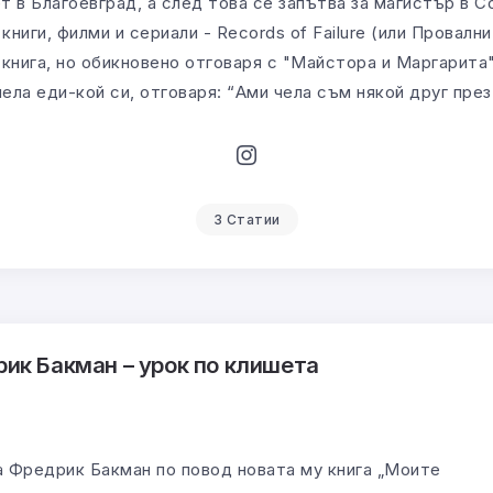
 в Благоевград, а след това се запътва за магистър в 
книги, филми и сериали - Records of Failure (или Провални
книга, но обикновено отговаря с "Майстора и Маргарита"
чела еди-кой си, отговаря: “Ами чела съм някой друг през
3 Статии
ик Бакман – урок по клишета
а Фредрик Бакман по повод новата му книга „Моите