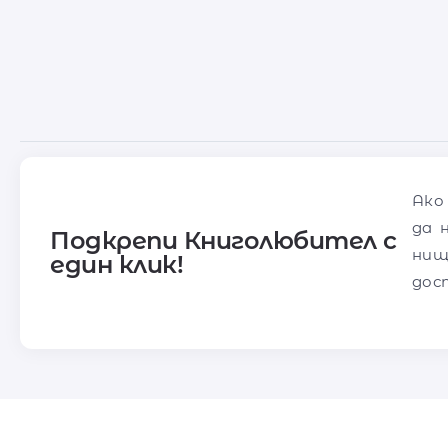
Ако
да 
Подкрепи Книголюбител с
нищ
един клик!
дос