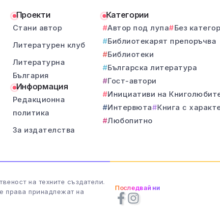
Проекти
Категории
Стани автор
Автор под лупа
Без катего
Библиотекарят препоръчва
Литературен клуб
Библиотеки
Литературна
Българска литература
България
Гост-автори
Информация
Инициативи на Книголюбит
Редакционна
Интервюта
Книга с характ
политика
Любопитно
За издателства
твеност на техните създатели.
Последвай ни
те права принадлежат на