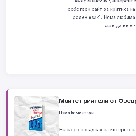
Американския университет
собствен сайт за критика на 
роден език). Няма любима 
още да не е 
Моите приятели от Фредр
Няма Коментари
Наскоро попаднах на интервю н