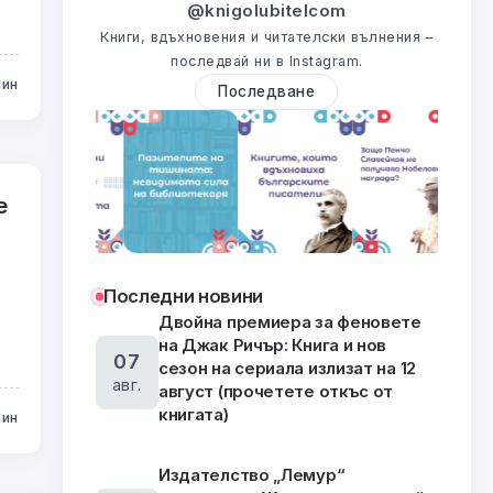
@knigolubitelcom
Книги, вдъхновения и читателски вълнения –
последвай ни в Instagram.
Мин
Последване
е
Последни новини
Двойна премиера за феновете
на Джак Ричър: Книга и нов
07
сезон на сериала излизат на 12
авг.
август (прочетете откъс от
книгата)
Мин
Издателство „Лемур“