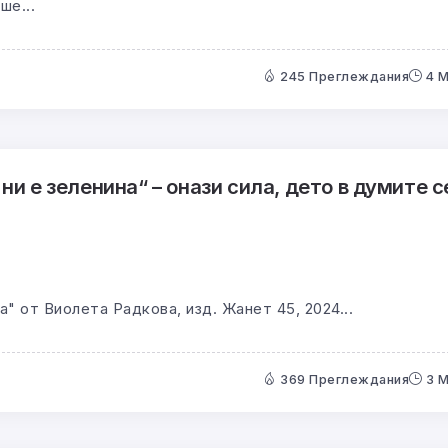
ше...
245 Преглеждания
4 
ни е зеленина“ – онази сила, дето в думите с
а" от Виолета Радкова, изд. Жанет 45, 2024...
369 Преглеждания
3 