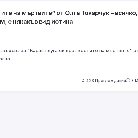
тите на мъртвите” от Олга Токарчук – всичко,
, е някакъв вид истина
кърова за "Карай плуга си през костите на мъртвите" о
лна...
423 Преглеждания
3 