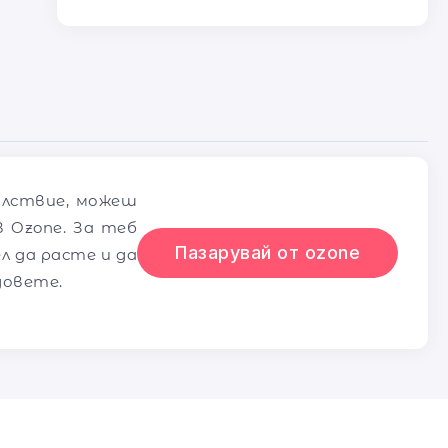
олствие, можеш
 Ozone. За теб
Пазарувай от ozone
л да расте и да
довете.