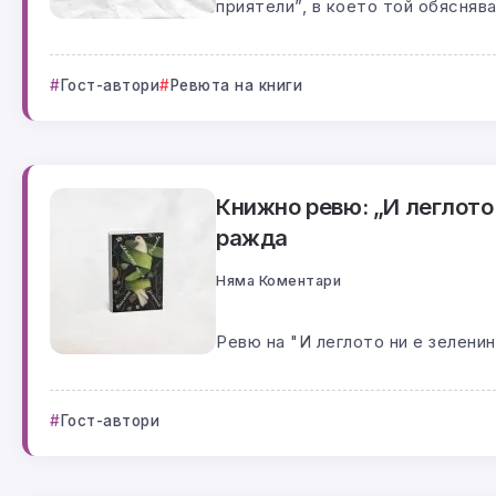
приятели”, в което той обяснява
Гост-автори
Ревюта на книги
Книжно ревю: „И леглото 
ражда
Няма Коментари
Ревю на "И леглото ни е зеленин
Гост-автори