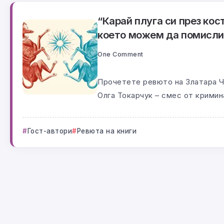
“Карай плуга си през кос
което можем да помислим
One Comment
Прочетете ревюто на Златара Ча
Олга Токарчук – смес от кримина
Гост-автори
Ревюта на книги