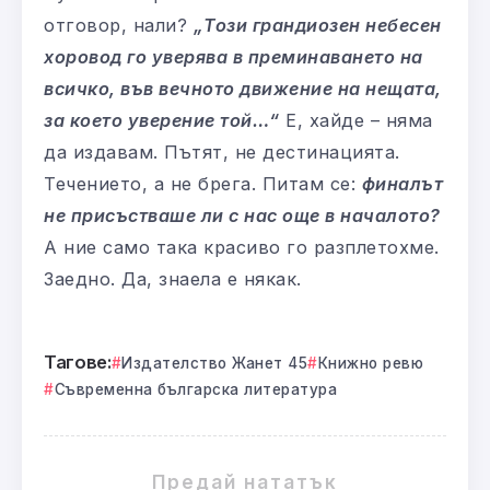
отговор, нали?
„Този грандиозен небесен
хоровод го уверява в преминаването на
всичко, във вечното движение на нещата,
за което уверение той…“
Е, хайде – няма
да издавам. Пътят, не дестинацията.
Течението, а не брега. Питам се:
финалът
не присъстваше ли с нас още в началото?
А ние само така красиво го разплетохме.
Заедно. Да, знаела е някак.
Тагове:
Издателство Жанет 45
Книжно ревю
Съвременна българска литература
Предай нататък