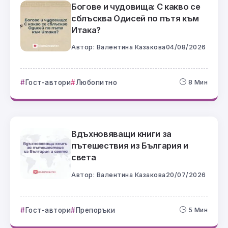
Богове и чудовища: С какво се
сблъсква Одисей по пътя към
Итака?
Автор:
Валентина Казакова
04/08/2026
Гост-автори
Любопитно
8 Мин
Вдъхновяващи книги за
пътешествия из България и
света
Автор:
Валентина Казакова
20/07/2026
Гост-автори
Препоръки
5 Мин