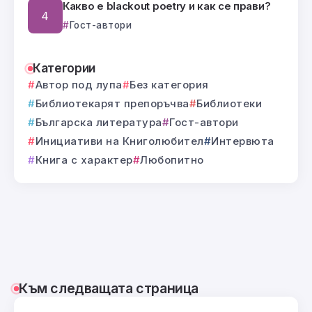
Какво е blackout poetry и как се прави?
Гост-автори
Категории
Автор под лупа
Без категория
Библиотекарят препоръчва
Библиотеки
Българска литература
Гост-автори
Инициативи на Книголюбител
Интервюта
Книга с характер
Любопитно
Към следващата страница