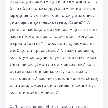
посред две земи – ту тича към едната, ту
бяга обратно към другата – ни йота не е
мръднал в уж неистовото си движение.
„Как ще си тръгнеш оттука, Иване?“
А
успя ли изобщо да заминеш – цял, а не от
части? Кога влезе в новия свят, кога се
върна обратно? Проследи ли, можеш ли
изобщо да проследиш? А тази промяна,
която уж се случи, случи ли се наистина?
Иван ли си, Джон ли си – знаеш ли? Кого
остави назад в миналото, кого взе в
настоящето? Взе ли нещо/някого изобщо,
или това, с което си отиваш, е същото, с
което и дойде – нищо?
Хубави въпроси. И вие нямате точен