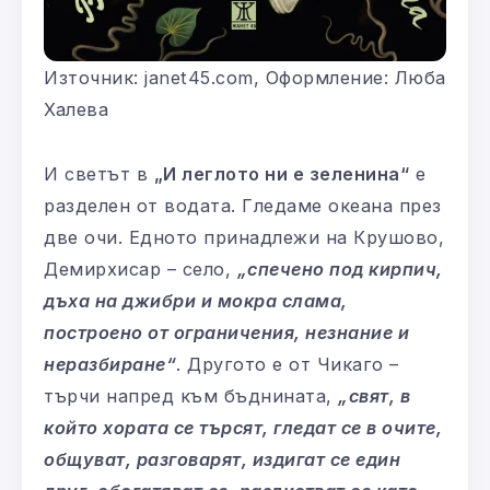
Източник: janet45.com, Оформление: Люба
Халева
И светът в
„И леглото ни е зеленина“
е
разделен от водата. Гледаме океана през
две очи. Едното принадлежи на Крушово,
Демирхисар – село,
„спечено под кирпич,
дъха на джибри и мокра слама,
построено от ограничения, незнание и
неразбиране“
. Другото е от Чикаго –
търчи напред към бъднината,
„свят, в
който хората се търсят, гледат се в очите,
общуват, разговарят, издигат се един