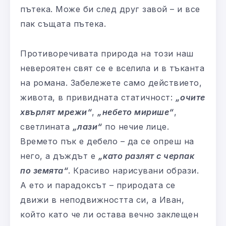
пътека. Може би след друг завой – и все
пак същата пътека.
Противоречивата природа на този наш
невероятен свят се е вселила и в тъканта
на романа. Забележете само действието,
живота, в привидната статичност:
„очите
хвърлят мрежи“
,
„небето мирише“
,
светлината
„лази“
по нечие лице.
Времето пък е дебело – да се опреш на
него, а дъждът е
„като разлят с черпак
по земята“
. Красиво нарисувани образи.
А ето и парадоксът – природата се
движи в неподвижността си, а Иван,
който като че ли остава вечно заклещен