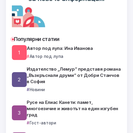
Популярни статии
Автор под лупа: Ина Иванова
Автор под лупа
Издателство „Лемур“ представя романа
„Възкръснали друми“ от Добри Станчов
в София
Новини
Русе на Елиас Канети: памет,
многоезичие и животът на един изгубен
град
Гост-автори