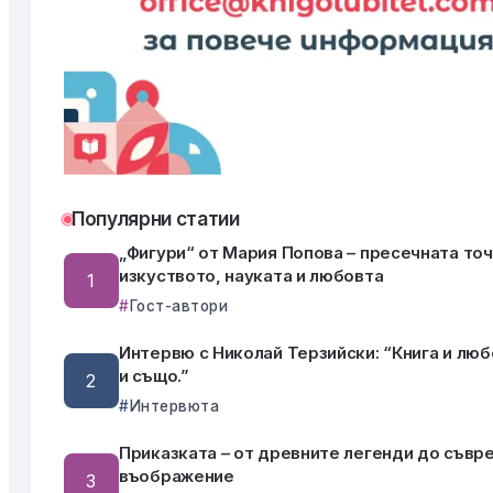
Популярни статии
„Фигури“ от Мария Попова – пресечната точ
изкуството, науката и любовта
Гост-автори
Интервю с Николай Терзийски: “Книга и люб
и също.”
Интервюта
Приказката – от древните легенди до съв
въображение