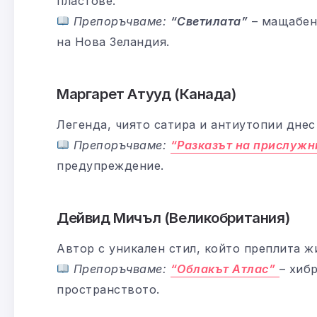
пластове.
Препоръчваме:
“Светилата”
– мащабен 
на Нова Зеландия.
Маргарет Атууд (Канада)
Легенда, чиято сатира и антиутопии днес 
Препоръчваме:
“Разказът на прислужн
предупреждение.
Дейвид Мичъл (Великобритания)
Автор с уникален стил, който преплита ж
Препоръчваме:
“Облакът Атлас”
– хиб
пространството.