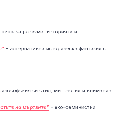
 пише за расизма, историята и
а”
– алтернативна историческа фантазия с
философския си стил, митология и внимание
остите на мъртвите”
– еко-феминистки