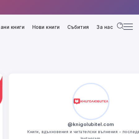
ани книги
Нови книги
Събития
За нас
@knigolubitel.com
Книги, вдъхновения и читателски вълнения – последв
Instagram.