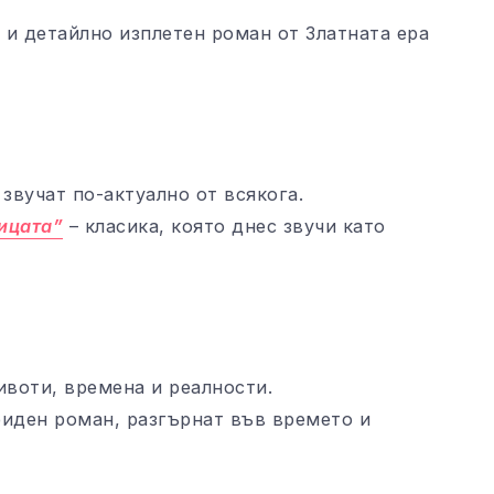
и детайлно изплетен роман от Златната ера
звучат по-актуално от всякога.
ицата”
– класика, която днес звучи като
ивоти, времена и реалности.
риден роман, разгърнат във времето и