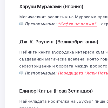
Харуки Мураками (Япония)
Магическият реализъм на Мураками прел
Препоръчваме:
“Кафка на плажа”
– ст
Дж. К. Роулинг (Великобритания)
Нейните книги възродиха интереса към ч
създавайки магическа вселена, която гов
себеотрицание и борбата между доброто 
Препоръчваме:
Поредицата “Хари Пот
Елинор Катън (Нова Зеландия)
Най-младата носителка на „Букър“ пише 