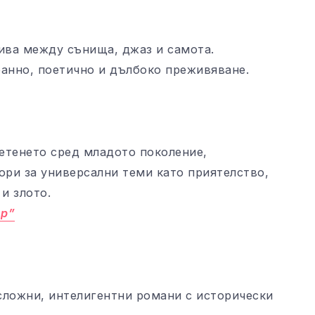
ива между сънища, джаз и самота.
ранно, поетично и дълбоко преживяване.
етенето сред младото поколение,
ори за универсални теми като приятелство,
и злото.
ър”
сложни, интелигентни романи с исторически