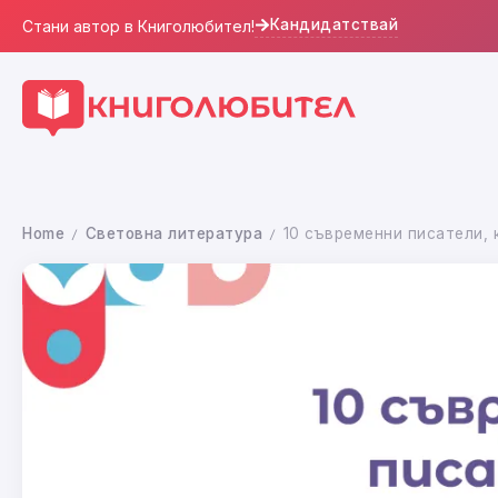
Кандидатствай
Стани автор в Книголюбител!
Home
Световна литература
10 съвременни писатели,
/
/