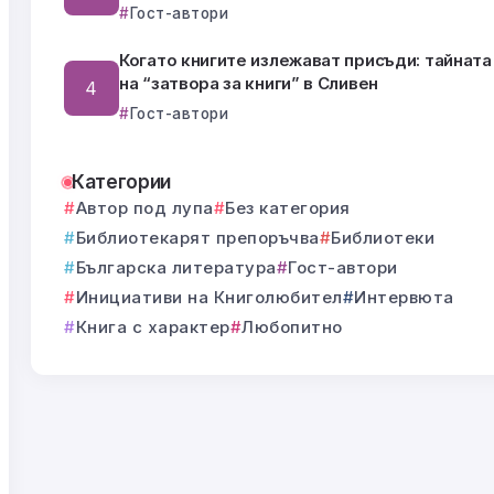
Гост-автори
Когато книгите излежават присъди: тайната
на “затвора за книги” в Сливен
Гост-автори
Категории
Автор под лупа
Без категория
Библиотекарят препоръчва
Библиотеки
Българска литература
Гост-автори
Инициативи на Книголюбител
Интервюта
Книга с характер
Любопитно