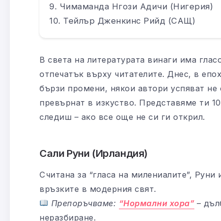
Чимаманда Нгози Адичи (Нигерия)
Тейлър Дженкинс Рийд (САЩ)
В света на литературата винаги има глас
отпечатък върху читателите. Днес, в епох
бързи промени, някои автори успяват не 
превърнат в изкуство. Представяме ти 10
следиш – ако все още не си ги открил.
Сали Руни (Ирландия)
Считана за “гласа на милениалите”, Руни
връзките в модерния свят.
Препоръчваме:
“Нормални хора”
– дъл
неразбиране.