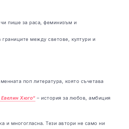
чи пише за раса, феминизъм и
а границите между светове, култури и
еменната поп литература, която съчетава
 Евелин Хюго
“
– история за любов, амбиция
а и многогласна. Тези автори не само ни