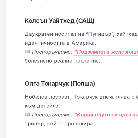
Колсън Уайтхед (САЩ)
Двукратен носител на “Пулицър”, Уайтхед
идентичността в Америка.
Препоръчваме:
“Подземната железниц
болезнено реално послание.
Олга Токарчук (Полша)
Нобелов лауреат, Токарчук впечатлява с 
към детайла.
Препоръчваме:
“Карай плуга си през к
трилър, който провокира.