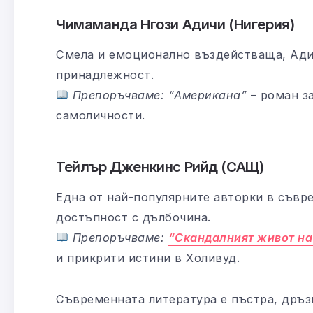
Чимаманда Нгози Адичи (Нигерия)
Смела и емоционално въздействаща, Ади
принадлежност.
Препоръчваме: “Американа”
– роман з
самоличности.
Тейлър Дженкинс Рийд (САЩ)
Една от най-популярните авторки в съвр
достъпност с дълбочина.
Препоръчваме:
“Скандалният живот на
и прикрити истини в Холивуд.
Съвременната литература е пъстра, дръзк