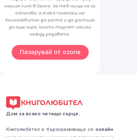
нашия линк в Ozone. За теб нищо не се
оскъпява, а така помагаш на
Книголюбител да расте и да достига
до още хора, които търсят смисъл
между редовете.
Пазарувай от ozone
Дом за всяко четящо сърце.
Книголюбител е бързоразвиваща се
онлайн