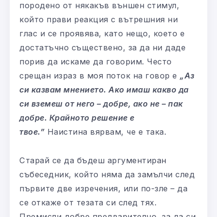
породено от някакъв външен стимул,
който прави реакция с вътрешния ни
глас и се проявява, като нещо, което е
достатъчно съществено, за да ни даде
порив да искаме да говорим. Често
срещан израз в моя поток на говор е
„Аз
си казвам мнението. Ако имаш какво да
си вземеш от него – добре, ако не
–
пак
добре. Крайното решение е
твое.”
Наистина вярвам, че е така.
Старай се да бъдеш аргументиран
събеседник, който няма да замълчи след
първите две изречения, или по-зле – да
се откаже от тезата си след тях.
Премисли добре предварително, за да си