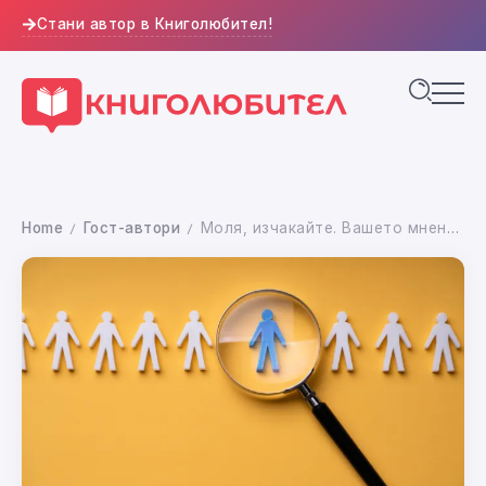
Стани автор в Книголюбител!
Home
Гост-автори
Моля, изчакайте. Вашето мнение е важно за нас!
/
/