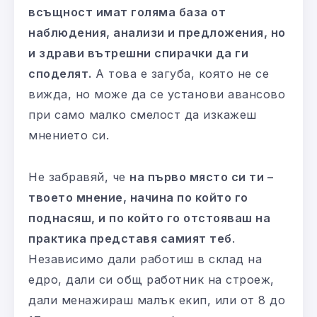
всъщност имат голяма база от
наблюдения, анализи и предложения, но
и здрави вътрешни спирачки да ги
споделят.
А това е загуба, която не се
вижда, но може да се установи авансово
при само малко смелост да изкажеш
мнението си.
Не забравяй, че
на първо място си ти –
твоето мнение, начина по който го
поднасяш, и по който го отстояваш на
практика представя самият теб
.
Независимо дали работиш в склад на
едро, дали си общ работник на строеж,
дали менажираш малък екип, или от 8 до