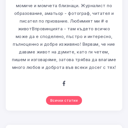
момиче и момчета близнаци. Журналист по
образование, аматьор - фотограф, читател и
писател по призвание. Любимият ми # е
животВпровинцията - там където всичко
може да е споделено, пъстро и интересно,
пълноценно и добре изживяно! Вярвам, че ние
даваме живот на думите, като ги четем,
пишем и изговаряме, затова трябва да влагаме
много любов и доброта във всеки досег с тях!
Всички статии