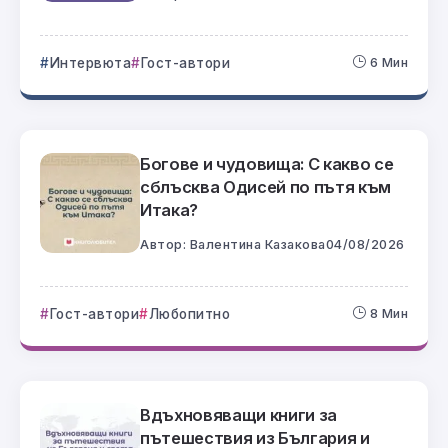
Интервюта
Гост-автори
6 Мин
Богове и чудовища: С какво се
сблъсква Одисей по пътя към
Итака?
Автор:
Валентина Казакова
04/08/2026
Гост-автори
Любопитно
8 Мин
Вдъхновяващи книги за
пътешествия из България и