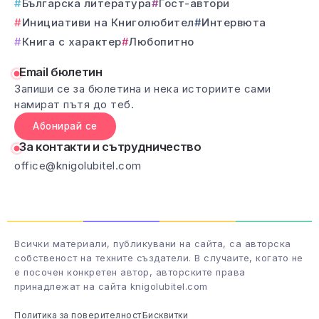
Българска литература
Гост-автори
Инициативи на Книголюбител
Интервюта
Книга с характер
Любопитно
Email бюлетин
Запиши се за бюлетина и нека историите сами
намират пътя до теб.
Абонирай се
За контакти и сътрудничество
office@knigolubitel.com
Всички материали, публикувани на сайта, са авторска
собственост на техните създатели. В случаите, когато не
е посочен конкретен автор, авторските права
принадлежат на сайта knigolubitel.com
Политика за поверителност
Бисквитки