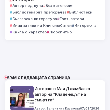
Автор под лупа
Без категория
Библиотекарят препоръчва
Библиотеки
Българска литература
Гост-автори
Инициативи на Книголюбител
Интервюта
Книга с характер
Любопитно
Към следващата страница
Интервю с Мая Джамбазка –
автор на “Кладенецът на
смъртта”
Автор:
Валентина Казакова
07/08/2026