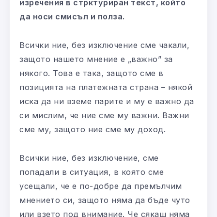
изречения в стрктуриран текст, който
да носи смисъл и полза.
Всички ние, без изключение сме чакали,
защото нашето мнение е „важно” за
някого. Това е така, защото сме в
позицията на платежната страна – някой
иска да ни вземе парите и му е важно да
си мислим, че ние сме му важни. Важни
сме му, защото ние сме му доход.
Всички ние, без изключение, сме
попадали в ситуация, в която сме
усещали, че е по-добре да премълчим
мнението си, защото няма да бъде чуто
или взето под внимание. Че сякаш няма