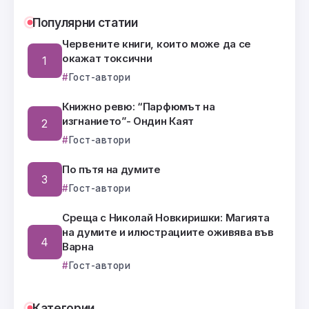
Популярни статии
Червените книги, които може да се
окажат токсични
Гост-автори
Книжно ревю: “Парфюмът на
изгнанието”- Ондин Каят
Гост-автори
По пътя на думите
Гост-автори
Среща с Николай Новкиришки: Магията
на думите и илюстрациите оживява във
Варна
Гост-автори
Категории