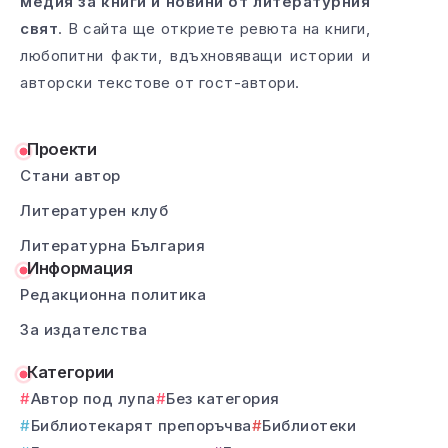
медия за книги и новини от литературния
свят
. В сайта ще откриете ревюта на книги,
любопитни факти, вдъхновяващи истории и
авторски текстове от гост-автори.
Проекти
Стани автор
Литературен клуб
Литературна България
Информация
Редакционна политика
За издателства
Категории
Автор под лупа
Без категория
Библиотекарят препоръчва
Библиотеки