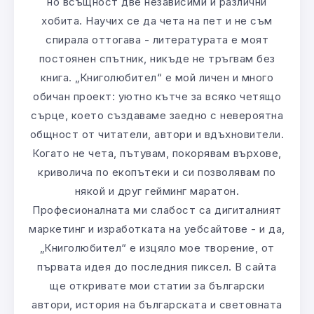
но всъщност две независими и различни
хобита. Научих се да чета на пет и не съм
спирала оттогава - литературата е моят
постоянен спътник, никъде не тръгвам без
книга. „Книголюбител“ е мой личен и много
обичан проект: уютно кътче за всяко четящо
сърце, което създаваме заедно с невероятна
общност от читатели, автори и вдъхновители.
Когато не чета, пътувам, покорявам върхове,
криволича по екопътеки и си позволявам по
някой и друг гейминг маратон.
Професионалната ми слабост са дигиталният
маркетинг и изработката на уебсайтове - и да,
„Книголюбител“ е изцяло мое творение, от
първата идея до последния пиксел. В сайта
ще откривате мои статии за български
автори, история на българската и световната