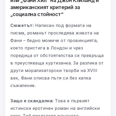
или „Фани Хил“ на Джон Клиланд и
американският критерий за
„социална стойност“
Сюжетът:
Написан под формата на
писма, романът проследява живота на
Фани – бедно момиче от провинцията,
което пристига в Лондон и чрез
поредица от обстоятелства се превръща
в преуспяваща куртизанка. За разлика от
други морализаторски творби на XVIII
век, Фани описва пътя си без капка
съжаление.
Защо е скандална:
Това е първият
истински еротичен роман на английски
език. Той представя женското