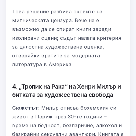
Това решение разбива оковите на
митническата цензура. Вече не е
възможно да се спират книги заради
изолирани сцени; съдът налага критерия
за цялостна художествена оценка,
отваряйки вратите за модерната
литература в Америка.
4. „Тропик на Рака“ на Хенри Милър и
битката за художествена свобода
Сюжетът:
Милър описва бохемския си
живот в Париж през 30-те години –
време на бедност, безпаричие, алкохол и
безкрайни сексуални авантюри. Книгата е