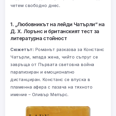
четем свободно днес.
1. „Любовникът на лейди Чатърли“ на
Д. Х. Лорънс и британският тест за
литературна стойност
Сюжетът:
Романът разказва за Констанс
Чатърли, млада жена, чийто съпруг се
завръща от Първата световна война
парализиран и емоционално
дистанциран. Констанс се впуска в
пламенна афера с пазача на тяхното
имение – Оливър Мелърс.