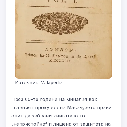
Източник: Wikipedia
През 60-те години на миналия век
главният прокурор на Масачузетс прави
опит да забрани книгата като
„непристойна“ и лишена от защитата на