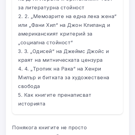
за литературна стойност
2. „Мемоарите на една лека жена“
или „Фани Хил“ на Джон Клиланд и
американският критерий за
„социална стойност“
3. „Одисей“ на Джеймс Джойс и
краят на митническата цензура
4. „Тропик на Рака“ на Хенри
Милър и битката за художествена
свобода
Как книгите пренаписват
историята
Понякога книгите не просто