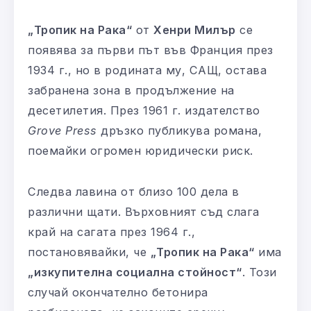
„Тропик на Рака“
от
Хенри Милър
се
появява за първи път във Франция през
1934 г., но в родината му, САЩ, остава
забранена зона в продължение на
десетилетия. През 1961 г. издателство
Grove Press
дръзко публикува романа,
поемайки огромен юридически риск.
Следва лавина от близо 100 дела в
различни щати. Върховният съд слага
край на сагата през 1964 г.,
постановявайки, че
„Тропик на Рака“
има
„изкупителна социална стойност“
. Този
случай окончателно бетонира