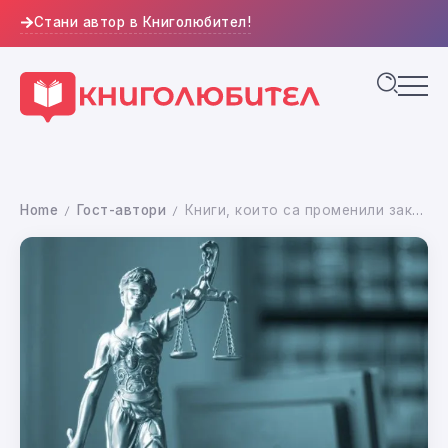
Стани автор в Книголюбител!
Home
Гост-автори
Книги, които са променили законите: когато романите влязат в съдебната зала
/
/