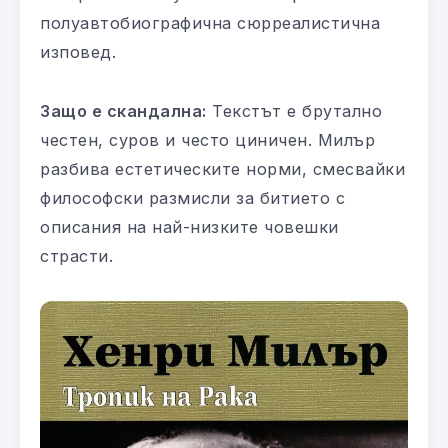
полуавтобиографична сюрреалистична
изповед.
Защо е скандална:
Текстът е брутално
честен, суров и често циничен. Милър
разбива естетическите норми, смесвайки
философски размисли за битието с
описания на най-низките човешки
страсти.