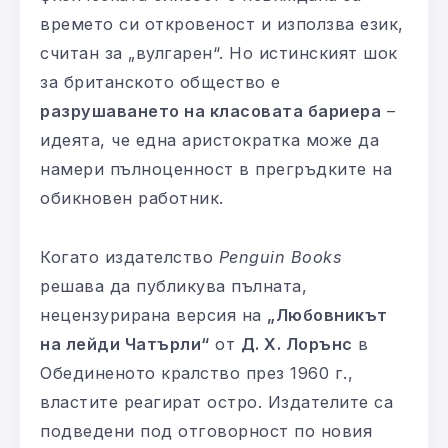
времето си откровеност и използва език,
считан за „вулгарен“. Но истинският шок
за британското общество е
разрушаването на класовата бариера
–
идеята, че една аристократка може да
намери пълноценност в прегръдките на
обикновен работник.
Когато издателство
Penguin Books
решава да публикува пълната,
нецензурирана версия на
„Любовникът
на лейди Чатърли“
от
Д. Х. Лорънс
в
Обединеното кралство през 1960 г.,
властите реагират остро. Издателите са
подведени под отговорност по новия