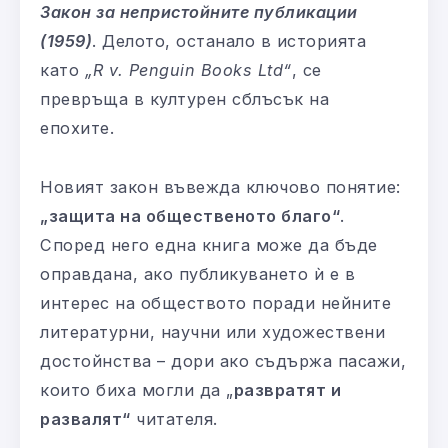
Закон за непристойните публикации
(1959)
. Делото, останало в историята
като
„R v. Penguin Books Ltd“
, се
превръща в културен сблъсък на
епохите.
Новият закон въвежда ключово понятие:
„защита на общественото благо“
.
Според него една книга може да бъде
оправдана, ако публикуването ѝ е в
интерес на обществото поради нейните
литературни, научни или художествени
достойнства – дори ако съдържа пасажи,
които биха могли да „
развратят и
развалят“
читателя.