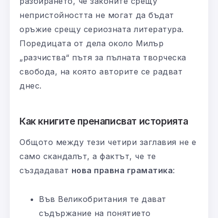
разбирането, че законите срещу
непристойността не могат да бъдат
оръжие срещу сериозната литература.
Поредицата от дела около Милър
„разчиства“ пътя за пълната творческа
свобода, на която авторите се радват
днес.
Как книгите пренаписват историята
Общото между тези четири заглавия не е
само скандалът, а фактът, че те
създадават
нова правна граматика
:
Във Великобритания те дават
съдържание на понятието