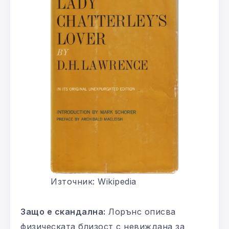
Източник: Wikipedia
Защо е скандална:
Лорънс описва
физическата близост с невиждана за