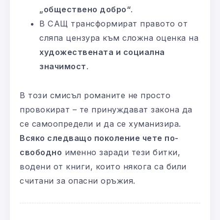
„обществено добро“
.
В САЩ трансформират правото от
сляпа цензура към сложна оценка на
художествената и социална
значимост
.
В този смисъл романите не просто
провокират – те принуждават закона да
се самоопредели и да се хуманизира.
Всяко следващо поколение чете по-
свободно
именно заради тези битки,
водени от книги, които някога са били
считани за опасни оръжия.