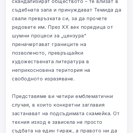
скандализират обществото – те влизат в
съдебната зала и принуждават Темида да
свали превръзката си, за да прочете
редовете им. През ХХ век поредица от
шумни процеси за „цензура“
преначертават границите на
позволеното, превръщайки
художествената литература в
неприкосновена територия на
свободното изразяване.
Представяме ви четири емблематични
случая, в които конкретни заглавия
застанават на подсъдимата скамейка. От
техния изход е зависела не просто
съдбата на един тираж, а правото ни да