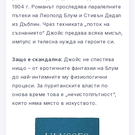
1904 г. Романът проследява паралелните
пътеки на Леополд Блум и Стивън Дедал
из Дъблин. Чрез техниката „поток на
съзнанието“ Джойс предава всяка мисъл,
импулс и телесна нужда на героите си.
Защо е скандална:
Джойс не спестява
нищо – от еротичните фантазии на Блум
до най-интимните му физиологични
процеси. За пуританските власти по
онова време това е „нечистоплътност“,
която няма място в изкуството.