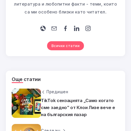
литература и любопитни факти - теми, които
са ми особено близки като читател.
Всички статии
Още статии
Предишен
TikTok сензацията „Само когато
сме заедно“ от Клои Лизе вече е
на българския пазар
Следващ