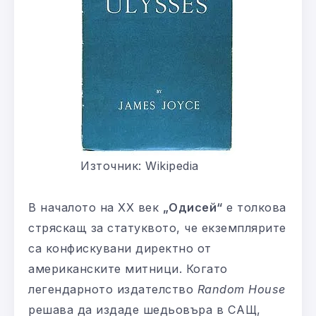
Източник: Wikipedia
В началото на XX век
„Одисей“
е толкова
стряскащ за статуквото, че екземплярите
са конфискувани директно от
американските митници. Когато
легендарното издателство
Random House
решава да издаде шедьовъра в САЩ,