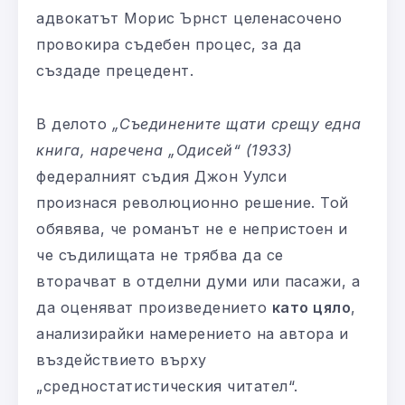
адвокатът Морис Ърнст целенасочено
провокира съдебен процес, за да
създаде прецедент.
В делото
„Съединените щати срещу една
книга, наречена „Одисей“ (1933)
федералният съдия Джон Уулси
произнася революционно решение. Той
обявява, че романът не е непристоен и
че съдилищата не трябва да се
вторачват в отделни думи или пасажи, а
да оценяват произведението
като цяло
,
анализирайки намерението на автора и
въздействието върху
„средностатистическия читател“.