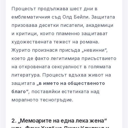
Процесът продължава шест дни в
емблематичния съд Олд Бейли. Защитата
призовава десетки писатели, академици
и критици, които пламенно защитават
художествената тежест на романа.
Журито произнася присъда „невинни“,
което де факто легитимира присъствието
на откровената сексуалност в голямата
литература. Процесът вдъхва живот на
защитата
„в името на общественото
благо“
, поставяйки естетиката над
моралното тесногръдие.
2. „Мемоарите на една лека жена“