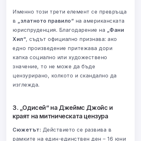
Именно този трети елемент се превръща
в
„златното правило“
на американската
юриспруденция. Благодарение на
„Фани
Хил“
, съдът официално признава: ако
едно произведение притежава дори
капка социално или художествено
значение, то не може да бъде
цензурирано, колкото и скандално да
изглежда.
3. „Одисей“ на Джеймс Джойс и
краят на митническата цензура
Сюжетът:
Действието се развива в
рамките на един-единствен ден – 16 юни