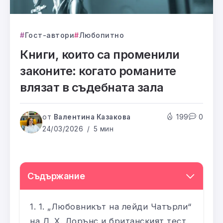
Гост-автори
Любопитно
Книги, които са променили
законите: когато романите
влязат в съдебната зала
от
Валентина Казакова
199
0
24/03/2026
5 мин
Съдържание
1. „Любовникът на лейди Чатърли“
на Д. Х. Лорънс и британският тест