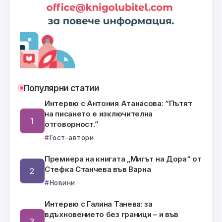
Популярни статии
Интервю с Антония Атанасова: “Пътят
на писането е изключителна
отговорност.”
Гост-автори
Премиера на книгата „Мигът на Дора“ от
Стефка Станчева във Варна
Новини
Интервю с Галина Танева: за
вдъхновението без граници – и във