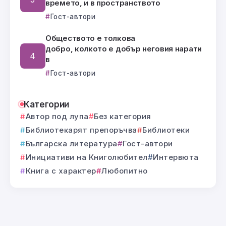
времето, и в пространството
Гост-автори
Обществото е толкова
добро, колкото е добър неговия нарати
в
Гост-автори
Категории
Автор под лупа
Без категория
Библиотекарят препоръчва
Библиотеки
Българска литература
Гост-автори
Инициативи на Книголюбител
Интервюта
Книга с характер
Любопитно