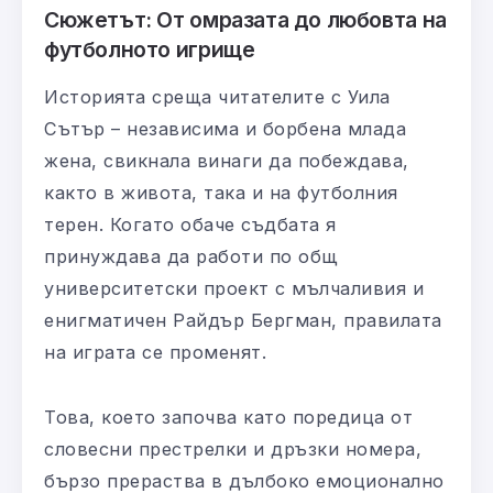
Сюжетът: От омразата до любовта на
футболното игрище
Историята среща читателите с Уила
Сътър – независима и борбена млада
жена, свикнала винаги да побеждава,
както в живота, така и на футболния
терен. Когато обаче съдбата я
принуждава да работи по общ
университетски проект с мълчаливия и
енигматичен Райдър Бергман, правилата
на играта се променят.
Това, което започва като поредица от
словесни престрелки и дръзки номера,
бързо прераства в дълбоко емоционално