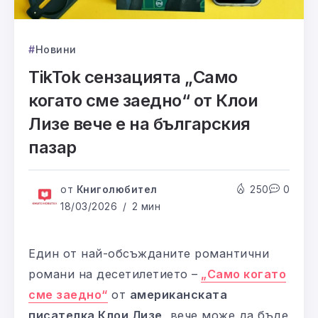
Новини
TikTok сензацията „Само
когато сме заедно“ от Клои
Лизе вече е на българския
пазар
от
Книголюбител
250
0
18/03/2026
2 мин
Един от най-обсъжданите романтични
романи на десетилетието –
„Само когато
сме заедно“
от
американската
писателка Клои Лизе
, вече може да бъде