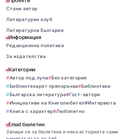
Проекти
Стани автор
Литературен клуб
Литературна България
Информация
Редакционна политика
За издателства
Категории
Автор под лупа
Без категория
Библиотекарят препоръчва
Библиотеки
Българска литература
Гост-автори
Инициативи на Книголюбител
Интервюта
Книга с характер
Любопитно
Email бюлетин
Запиши се за бюлетина и нека историите сами
намират пътя до теб.