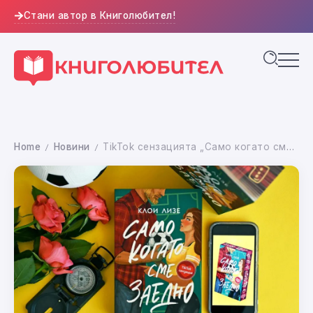
Стани автор в Книголюбител!
Home
Новини
TikTok сензацията „Само когато сме заедно“ от Клои Лизе вече е на българския пазар
/
/