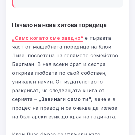
Начало на нова хитова поредица
„Само когато сме заедно“
е първата
част от мащабната поредица на Клои
Лизе, посветена на голямото семейство
Бергман. В нея всеки брат и сестра
открива любовта по свой собствен,
уникален начин. От издателството
разкриват, че следващата книга от
серията –
„Завинаги само ти“
, вече е в
процес на превод и се очаква да излезе
на български език до края на годината.
Клои Лизе бързо се утвърди като