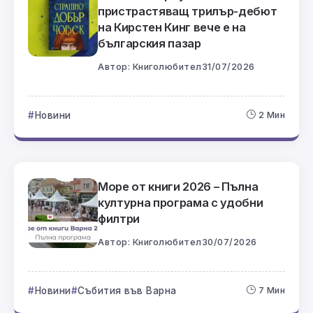
пристрастяващ трилър-дебют
на Кирстен Кинг вече е на
българския пазар
Автор:
Книголюбител
31/07/2026
Новини
2 Мин
Море от книги 2026 – Пълна
културна програма с удобни
филтри
Автор:
Книголюбител
30/07/2026
Новини
Събития във Варна
7 Мин