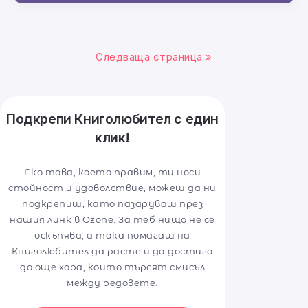
Следваща страница »
Подкрепи Книголюбител с един
клик!
Ако това, което правим, ти носи
стойност и удоволствие, можеш да ни
подкрепиш, като пазаруваш през
нашия линк в Ozone. За теб нищо не се
оскъпява, а така помагаш на
Книголюбител да расте и да достига
до още хора, които търсят смисъл
между редовете.