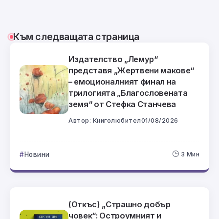
Към следващата страница
Издателство „Лемур“
представя „Жертвени макове“
– емоционалният финал на
трилогията „Благословената
земя“ от Стефка Станчева
Автор:
Книголюбител
01/08/2026
Новини
3 Мин
(Откъс) „Страшно добър
човек“: Остроумният и