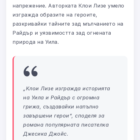
напрежение. Авторката Клои Лизе умело
изгражда образите на героите,
разкривайки тайните зад мълчанието на
Райдър и уязвимостта зад огнената
природа на Уила.
„Клои Лизе изгражда историята
на Уила и Райдър с огромна
грижа, създавайки напълно
завършени герои“
, споделя за
романа популярната писателка
Джесика Джойс.