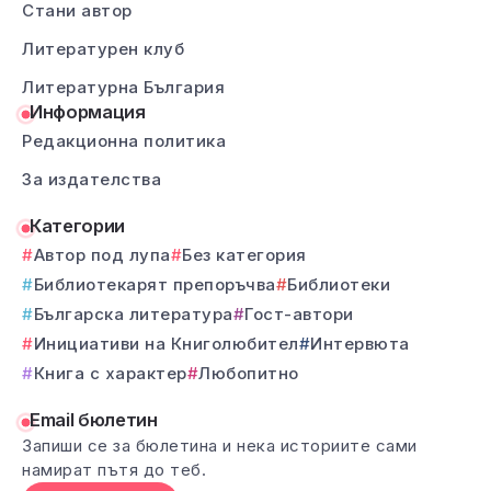
Стани автор
Литературен клуб
Литературна България
Информация
Редакционна политика
За издателства
Категории
Автор под лупа
Без категория
Библиотекарят препоръчва
Библиотеки
Българска литература
Гост-автори
Инициативи на Книголюбител
Интервюта
Книга с характер
Любопитно
Email бюлетин
Запиши се за бюлетина и нека историите сами
намират пътя до теб.