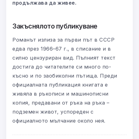
продължава да живее.
Закъснялото публикуване
Романът излиза за първи път в СССР
едва през 1966–67 г., в списание и в
силно цензуриран вид. Пълният текст
достига до читателите си много по-
късно и по заобиколни пътища. Преди
официалната публикация книгата е
живяла в ръкописи и машинописни
копия, предавани от ръка на ръка –
подземен живот, успореден с
официалното мълчание около нея.