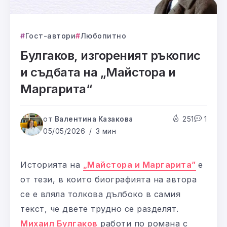
Гост-автори
Любопитно
Булгаков, изгореният ръкопис
и съдбата на „Майстора и
Маргарита“
от
Валентина Казакова
251
1
05/05/2026
3 мин
Историята на
„Майстора и Маргарита”
е
от тези, в които биографията на автора
се е вляла толкова дълбоко в самия
текст, че двете трудно се разделят.
Михаил Булгаков
работи по романа с