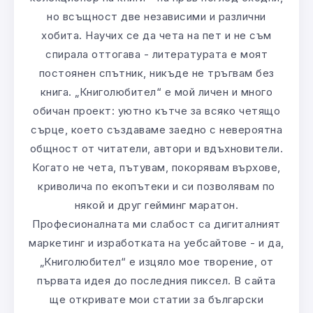
но всъщност две независими и различни
хобита. Научих се да чета на пет и не съм
спирала оттогава - литературата е моят
постоянен спътник, никъде не тръгвам без
книга. „Книголюбител“ е мой личен и много
обичан проект: уютно кътче за всяко четящо
сърце, което създаваме заедно с невероятна
общност от читатели, автори и вдъхновители.
Когато не чета, пътувам, покорявам върхове,
криволича по екопътеки и си позволявам по
някой и друг гейминг маратон.
Професионалната ми слабост са дигиталният
маркетинг и изработката на уебсайтове - и да,
„Книголюбител“ е изцяло мое творение, от
първата идея до последния пиксел. В сайта
ще откривате мои статии за български