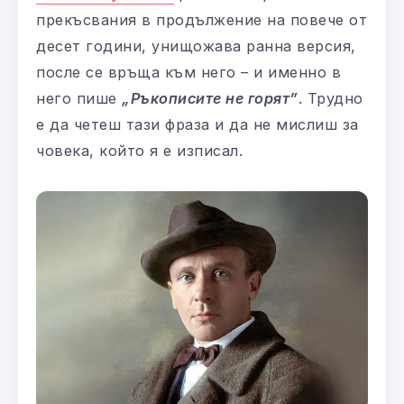
прекъсвания в продължение на повече от
десет години, унищожава ранна версия,
после се връща към него – и именно в
него пише
„Ръкописите не горят”
. Трудно
е да четеш тази фраза и да не мислиш за
човека, който я е изписал.