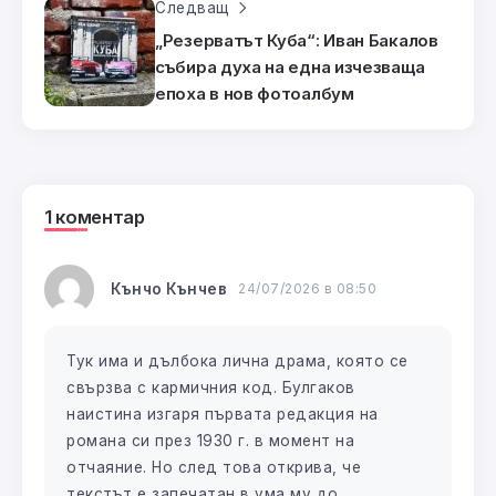
Следващ
„Резерватът Куба“: Иван Бакалов
събира духа на една изчезваща
епоха в нов фотоалбум
1 коментар
Кънчо Кънчев
24/07/2026 в 08:50
Тук има и дълбока лична драма, която се
свързва с кармичния код. Булгаков
наистина изгаря първата редакция на
романа си през 1930 г. в момент на
отчаяние. Но след това открива, че
текстът е запечатан в ума му до