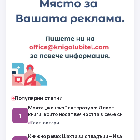
Популярни статии
Моята „женска“ литература: Десет
книги, които носят вечността в себе си
Гост-автори
Книжно ревю: Шахта за отпадъци – Ива