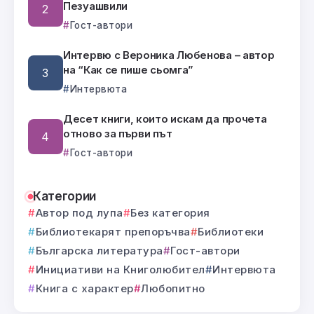
Пезуашвили
Гост-автори
Интервю с Вероника Любенова – автор
на “Как се пише сьомга”
Интервюта
Десет книги, които искам да прочета
отново за първи път
Гост-автори
Категории
Автор под лупа
Без категория
Библиотекарят препоръчва
Библиотеки
Българска литература
Гост-автори
Инициативи на Книголюбител
Интервюта
Книга с характер
Любопитно