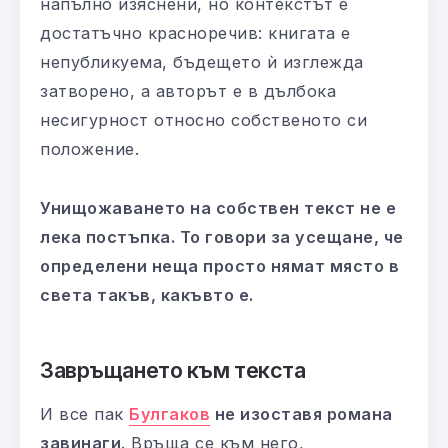
напълно изяснени, но контекстът е
достатъчно красноречив: книгата е
непубликуема, бъдещето ѝ изглежда
затворено, а авторът е в дълбока
несигурност относно собственото си
положение.
Унищожаването на собствен текст не е
лека постъпка. То говори за усещане, че
определени неща просто нямат място в
света такъв, какъвто е.
Завръщането към текста
И все пак
Булгаков
не изоставя романа
завинаги
. Връща се към него,