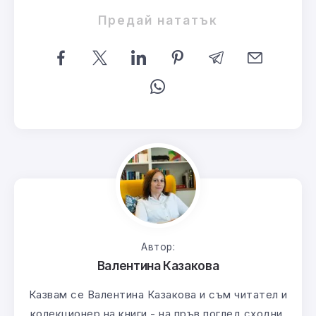
Предай нататък
Автор:
Валентина Казакова
Казвам се Валентина Казакова и съм читател и
колекционер на книги - на пръв поглед сходни,