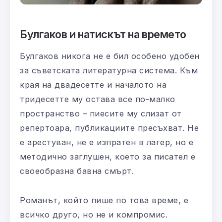
Булгаков и натискът на времето
Булгаков никога не е бил особено удобен
за съветската литературна система. Към
края на двадесетте и началото на
тридесетте му остава все по-малко
пространство – пиесите му слизат от
репертоара, публикациите пресъхват. Не
е арестуван, не е изпратен в лагер, но е
методично заглушен, което за писател е
своеобразна бавна смърт.
Романът, който пише по това време, е
всичко друго, но не и компромис.