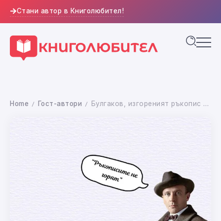
Стани автор в Книголюбител!
Home
Гост-автори
Булгаков, изгореният ръкопис и съдбата на „Майстора и Маргарита“
/
/