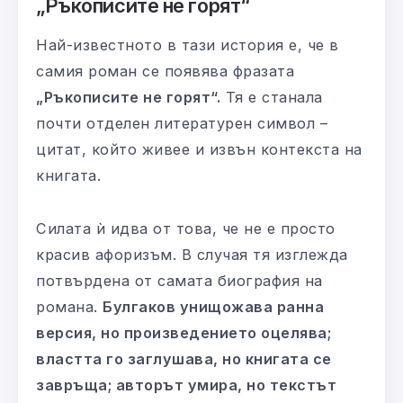
„Ръкописите не горят“
Най-известното в тази история е, че в
самия роман се появява фразата
„Ръкописите не горят“.
Тя е станала
почти отделен литературен символ –
цитат, който живее и извън контекста на
книгата.
Силата ѝ идва от това, че не е просто
красив афоризъм. В случая тя изглежда
потвърдена от самата биография на
романа.
Булгаков унищожава ранна
версия, но произведението оцелява;
властта го заглушава, но книгата се
завръща; авторът умира, но текстът