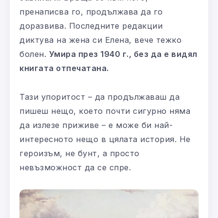
пренаписва го, продължава да го
доразвива. Последните редакции
диктува на жена си Елена, вече тежко
болен.
Умира през 1940 г., без да е видял
книгата отпечатана.
Тази упоритост – да продължаваш да
пишеш нещо, което почти сигурно няма
да излезе приживе – е може би най-
интересното нещо в цялата история. Не
героизъм, не бунт, а просто
невъзможност да се спре.