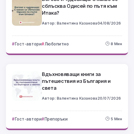
сблъсква Одисей по пътя към
Итака?
Автор:
Валентина Казакова
04/08/2026
Гост-автори
Любопитно
8 Мин
Вдъхновяващи книги за
пътешествия из България и
света
Автор:
Валентина Казакова
20/07/2026
Гост-автори
Препоръки
5 Мин