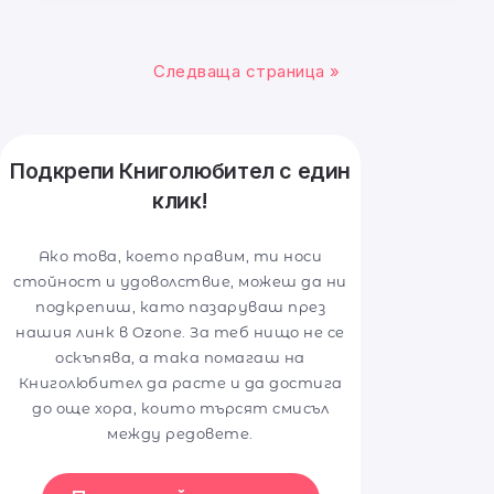
Следваща страница »
Подкрепи Книголюбител с един
клик!
Ако това, което правим, ти носи
стойност и удоволствие, можеш да ни
подкрепиш, като пазаруваш през
нашия линк в Ozone. За теб нищо не се
оскъпява, а така помагаш на
Книголюбител да расте и да достига
до още хора, които търсят смисъл
между редовете.