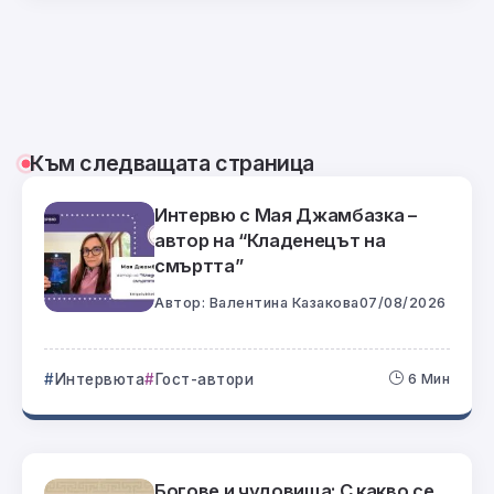
Към следващата страница
Интервю с Мая Джамбазка –
автор на “Кладенецът на
смъртта”
Автор:
Валентина Казакова
07/08/2026
Интервюта
Гост-автори
6 Мин
Богове и чудовища: С какво се