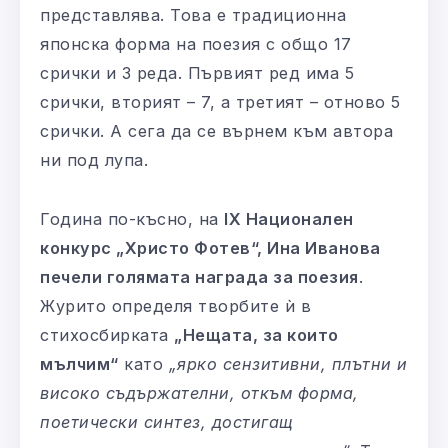
представлява. Това е традиционна
японска форма на поезия с общо 17
срички и 3 реда. Първият ред има 5
срички, вторият – 7, а третият – отново 5
срички. А сега да се върнем към автора
ни под лупа.
Година по-късно, на
IX Национален
конкурс „Христо Фотев“, Ина Иванова
печели голямата награда за поезия
.
Журито определя творбите ѝ в
стихосбирката
„Нещата, за които
мълчим“
като
„ярко сензитивни, плътни и
високо съдържателни, откъм форма,
поетически синтез, достигащ