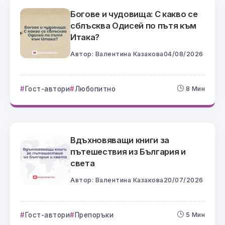
Богове и чудовища: С какво се
сблъсква Одисей по пътя към
Итака?
Автор:
Валентина Казакова
04/08/2026
Гост-автори
Любопитно
8 Мин
Вдъхновяващи книги за
пътешествия из България и
света
Автор:
Валентина Казакова
20/07/2026
Гост-автори
Препоръки
5 Мин