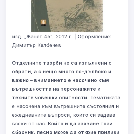
изд. „Жанет 45“, 2012 г. | Оформление:
Димитър Келбечев
Отделните творби не са изпълнени с
обрати, а с нещо много по-дълбоко и
важно – вниманието е насочено към
вътрешността на персонажите и
техните човешки опитности.
Тематиката
е насочена към вътрешните състояния и
ежедневните въпроси, които си задава
всеки от нас.
Който и да захване този
сборник, лесно може да открие прилики