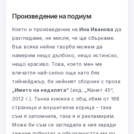
Произведение на подиум
Което и произведение на
Ина Иванова
да
разгледаме, не мисля, че ще сбъркаме.
Във всяка нейна творба можем да
намерим нещо дълбоко, нещо истинско,
нещо красиво. Това, което мен ме
впечатли най-силно още като бях
тийнейджър, бе нейният сборник с проза
„Името на неделята“
(изд. „Жанет 45“,
2012 г.). Тънка книжка с общ обем от 168
страници и внушителна корица – така
съм я запомнила, така я и рекламирам.
Може би съм се загледала в нея заради
тежкия пубертет и объркаността ми по