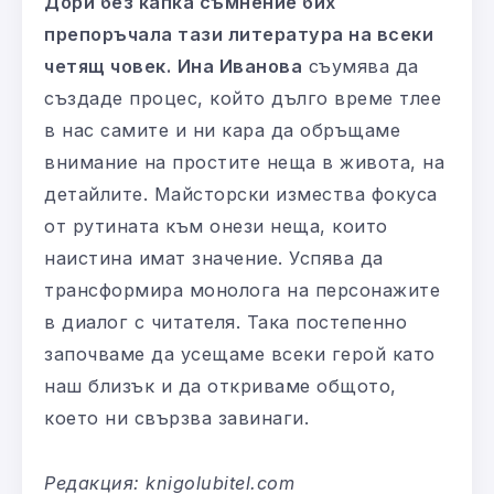
Дори без капка съмнение бих
препоръчала тази литература на всеки
четящ човек.
Ина Иванова
съумява да
създаде процес, който дълго време тлее
в нас самите и ни кара да обръщаме
внимание на простите неща в живота, на
детайлите. Майсторски измества фокуса
от рутината към онези неща, които
наистина имат значение. Успява да
трансформира монолога на персонажите
в диалог с читателя. Така постепенно
започваме да усещаме всеки герой като
наш близък и да откриваме общото,
което ни свързва завинаги.
Редакция: knigolubitel.com