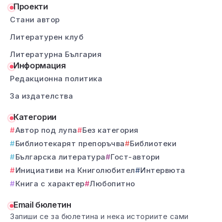
Проекти
Стани автор
Литературен клуб
Литературна България
Информация
Редакционна политика
За издателства
Категории
Автор под лупа
Без категория
Библиотекарят препоръчва
Библиотеки
Българска литература
Гост-автори
Инициативи на Книголюбител
Интервюта
Книга с характер
Любопитно
Email бюлетин
Запиши се за бюлетина и нека историите сами