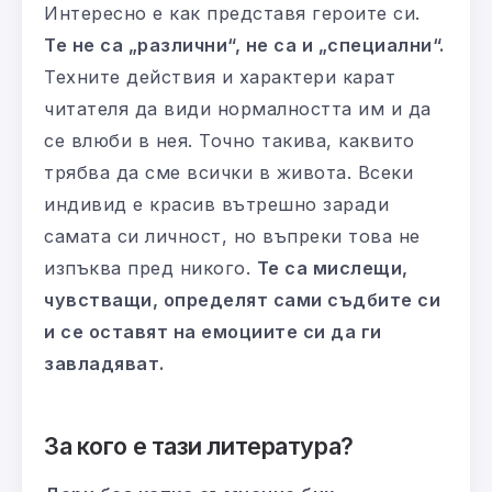
Интересно е как представя героите си.
Те не са „различни“, не са и „специални“.
Техните действия и характери карат
читателя да види нормалността им и да
се влюби в нея. Точно такива, каквито
трябва да сме всички в живота. Всеки
индивид е красив вътрешно заради
самата си личност, но въпреки това не
изпъква пред никого.
Те са мислещи,
чувстващи, определят сами съдбите си
и се оставят на емоциите си да ги
завладяват.
За кого е тази литература?