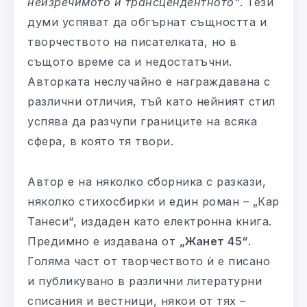
неизречимото и трансцендентното“
. Тези
думи успяват да обгърнат същността и
творчеството на писателката, но в
същото време са и недостатъчни.
Авторката неслучайно е награждавана с
различни отличия, тъй като нейният стил
успява да разчупи границите на всяка
сфера, в която тя твори.
Автор е на няколко сборника с разкази,
няколко стихосбирки и един роман – „Кар
Танеси“, издаден като електронна книга.
Предимно е издавана от
„Жанет 45“
.
Голяма част от творчеството ѝ е писано
и публикувано в различни литературни
списания и вестници, някои от тях –