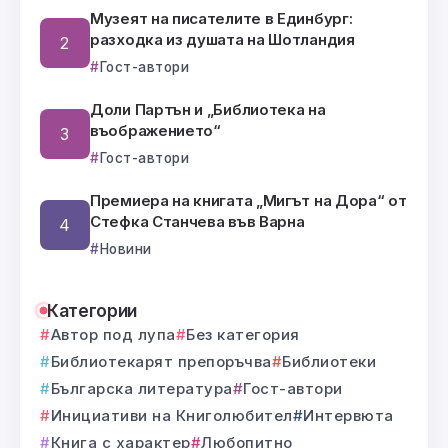
Музеят на писателите в Единбург:
разходка из душата на Шотландия
Гост-автори
Доли Партън и „Библиотека на
въображението“
Гост-автори
Премиера на книгата „Мигът на Дора“ от
Стефка Станчева във Варна
Новини
Категории
Автор под лупа
Без категория
Библиотекарят препоръчва
Библиотеки
Българска литература
Гост-автори
Инициативи на Книголюбител
Интервюта
Книга с характер
Любопитно