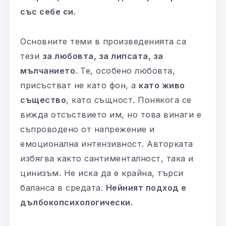
със себе си.
Основните теми в произведенията са
тези
за любовта, за липсата, за
мълчанието
. Те, особено любовта,
присъстват не като фон, а
като живо
същество
, като същност. Понякога се
вижда отсъствието им, но това винаги е
съпроводено от напрежение и
емоционална интензивност. Авторката
избягва както сантименталност, така и
цинизъм. Не иска да е крайна, търси
баланса в средата.
Нейният подход е
дълбокопсихологически.