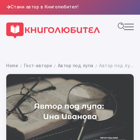
Стани автор в Книголюбител!
Home
Гост-автори
Автор под лупа
Автор под лупа: Ина Иванова
/
/
/