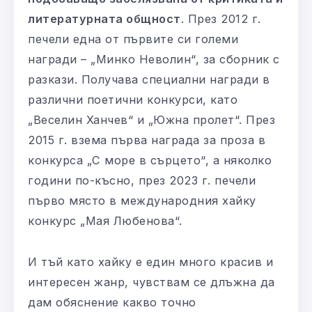
литературната общност
. През 2012 г.
печели една от първите си големи
награди – „Минко Неволин“, за сборник с
разкази. Получава специални награди в
различни поетични конкурси, като
„Веселин Ханчев“ и „Южна пролет“. През
2015 г. взема първа награда за проза в
конкурса „С море в сърцето“, а няколко
години по-късно, през 2023 г. печели
първо място в международния хайку
конкурс „Мая Любенова“.
И тъй като хайку е един много красив и
интересен жанр, чувствам се длъжна да
дам обяснение какво точно