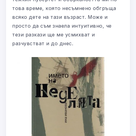
това време, която несъмнено обгръща
всяко дете на тази възраст. Може и
просто да съм знаела интуитивно, че
тези разкази ще ме усмихват и
разчувстват и до днес.