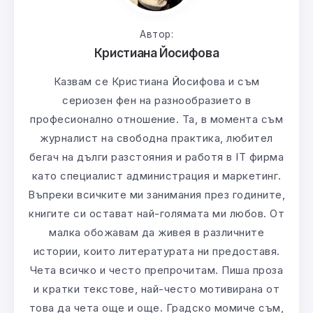
Автор:
Кристиана Йосифова
Казвам се Кристиана Йосифова и съм
сериозен фен на разнообразието в
професионално отношение. Та, в момента съм
журналист на свободна практика, любител
бегач на дълги разстояния и работя в IT фирма
като специалист администрация и маркетинг.
Въпреки всичките ми занимания през годините,
книгите си остават най-голямата ми любов. От
малка обожавам да живея в различните
истории, които литературата ни предоставя.
Чета всичко и често препрочитам. Пиша проза
и кратки текстове, най-често мотивирана от
това да чета още и още. Градско момиче съм,