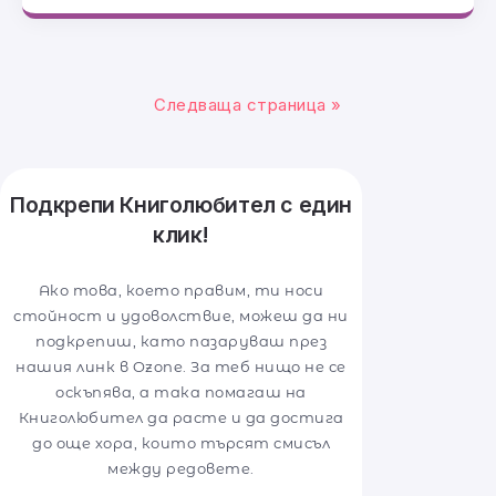
Следваща страница »
Подкрепи Книголюбител с един
клик!
Ако това, което правим, ти носи
стойност и удоволствие, можеш да ни
подкрепиш, като пазаруваш през
нашия линк в Ozone. За теб нищо не се
оскъпява, а така помагаш на
Книголюбител да расте и да достига
до още хора, които търсят смисъл
между редовете.