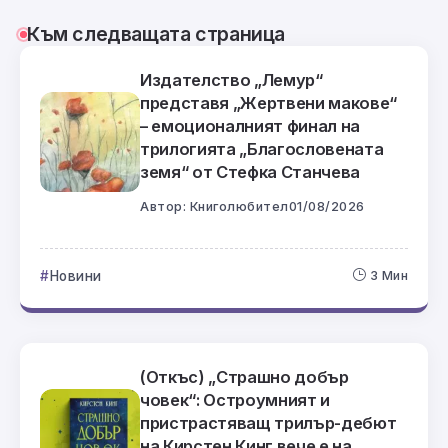
Към следващата страница
Издателство „Лемур“
представя „Жертвени макове“
– емоционалният финал на
трилогията „Благословената
земя“ от Стефка Станчева
Автор:
Книголюбител
01/08/2026
Новини
3 Мин
(Откъс) „Страшно добър
човек“: Остроумният и
пристрастяващ трилър-дебют
на Кирстен Кинг вече е на