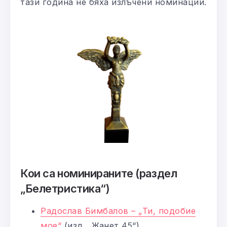
тази година не бяха излъчени номинации.
Кои са номинираните (раздел
„Белетристика“)
Радослав Бимбалов – „Ти, подобие
мое“
(изд. „Жанет 45“)