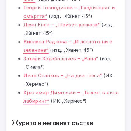
Георги Господинов – „Градинарят и
смъртта“
(изд. „Жанет 45“)
Деян Енев – „Шейсет разказа“
(изд.
„Жанет 45“)
Виолета Радкова – „И леглото ни е
зеленина“
(изд. „Жанет 45“)
Захари Карабашлиев – „Рана“
(изд.
„Сиела“)
Иван Станков – „На два гласа“
(ИК
„Хермес“)
Красимир Димовски – „Тезеят в своя
лабиринт“
(ИК „Хермес“)
Журито и неговият състав