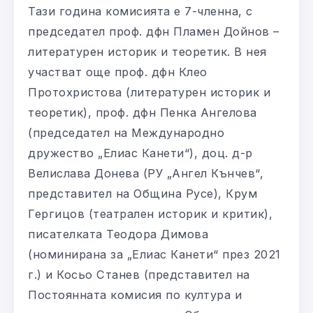
Тази година комисията е 7-членна, с
председател проф. дфн Пламен Дойнов –
литературен историк и теоретик. В нея
участват още проф. дфн Клео
Протохристова (литературен историк и
теоретик), проф. дфн Пенка Ангелова
(председател на Международно
дружество „Елиас Канети“), доц. д-р
Велислава Донева (РУ „Ангел Кънчев“,
представител на Община Русе), Крум
Гергицов (театрален историк и критик),
писателката Теодора Димова
(номинирана за „Елиас Канети“ през 2021
г.) и Косьо Станев (представител на
Постоянната комисия по култура и