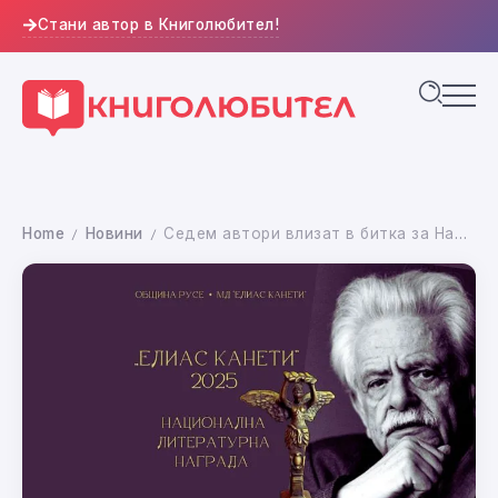
Стани автор в Книголюбител!
Home
Новини
Седем автори влизат в битка за Националната литературна награда „Елиас Канети“ 2025
/
/