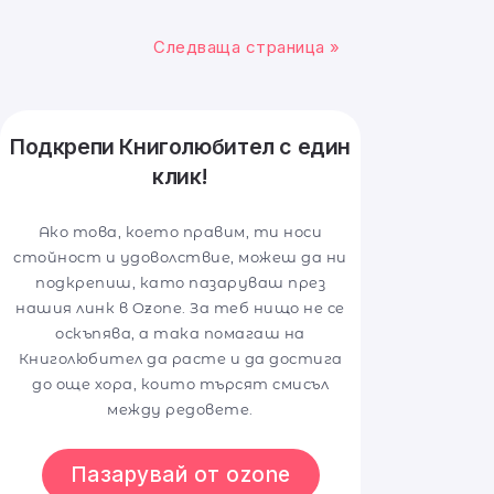
Следваща страница »
Подкрепи Книголюбител с един
клик!
Ако това, което правим, ти носи
стойност и удоволствие, можеш да ни
подкрепиш, като пазаруваш през
нашия линк в Ozone. За теб нищо не се
оскъпява, а така помагаш на
Книголюбител да расте и да достига
до още хора, които търсят смисъл
между редовете.
Пазарувай от ozone