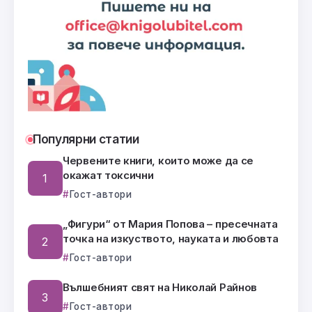
Популярни статии
Червените книги, които може да се
окажат токсични
Гост-автори
„Фигури“ от Мария Попова – пресечната
точка на изкуството, науката и любовта
Гост-автори
Вълшебният свят на Николай Райнов
Гост-автори