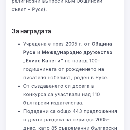
религиозни въпроси към Общински
съвет – Русе).
За наградата
Учредена е през 2005 г. от
Община
Русе
и
Международно дружество
„Елиас Канети“
по повод 100-
годишнината от рождението на
писателя нобелист, роден в Русе.
От създаването си досега в
конкурса са участвали над 110
български издателства.
Подадени са общо 443 предложения
в двата раздела за периода 2005–
днес, като 85 съвременни български