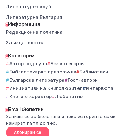
Литературен клуб
Литературна България
Информация
Редакционна политика
За издателства
Категории
Автор под лупа
Без категория
Библиотекарят препоръчва
Библиотеки
Българска литература
Гост-автори
Инициативи на Книголюбител
Интервюта
Книга с характер
Любопитно
Email бюлетин
Запиши се за бюлетина и нека историите сами
намират пътя до теб.
Абонирай се