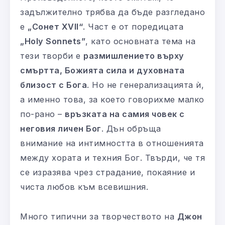
задължително трябва да бъде разгледано
е
„Сонет XVII“
. Част е от поредицата
„Holy Sonnets”
, като основната тема на
тези творби е
размишлението върху
смъртта, Божията сила и духовната
близост с Бога
. Но не генерализацията ѝ,
а именно това, за което говорихме малко
по-рано –
връзката на самия човек с
неговия личен Бог
. Дън обръща
внимание на интимността в отношенията
между хората и техния Бог. Твърди, че тя
се изразява чрез страдание, покаяние и
чиста любов към всевишния.
Много типични за творчеството на
Джон