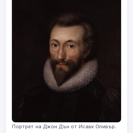
Портрет на Джон Дън от Исаак Оливър.