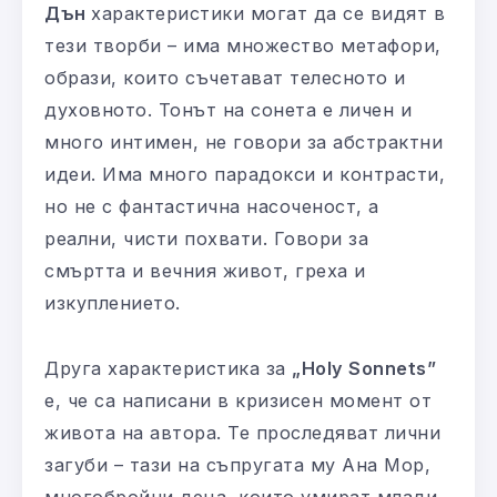
Дън
характеристики могат да се видят в
тези творби – има множество метафори,
образи, които съчетават телесното и
духовното. Тонът на сонета е личен и
много интимен, не говори за абстрактни
идеи. Има много парадокси и контрасти,
но не с фантастична насоченост, а
реални, чисти похвати. Говори за
смъртта и вечния живот, греха и
изкуплението.
Друга характеристика за
„Holy Sonnets”
е, че са написани в кризисен момент от
живота на автора. Те проследяват лични
загуби – тази на съпругата му Ана Мор,
многобройни деца, които умират млади,