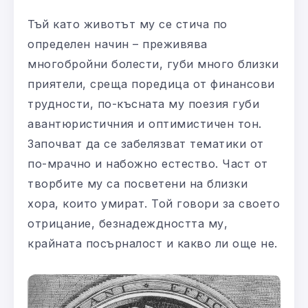
Тъй като животът му се стича по
определен начин – преживява
многобройни болести, губи много близки
приятели, среща поредица от финансови
трудности, по-късната му поезия губи
авантюристичния и оптимистичен тон.
Започват да се забелязват тематики от
по-мрачно и набожно естество. Част от
творбите му са посветени на близки
хора, които умират. Той говори за своето
отрицание, безнадеждността му,
крайната посърналост и какво ли още не.