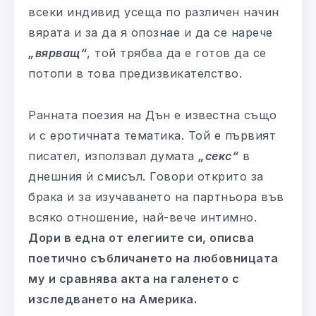
всеки индивид усеща по различен начин
вярата и за да я опознае и да се нарече
„вярващ“
, той трябва да е готов да се
потопи в това предизвикателство.
Ранната поезия на Дън е известна също
и с еротичната тематика. Той е първият
писател, използвал думата
„секс“
в
днешния ѝ смисъл. Говори открито за
брака и за изучаването на партньора във
всяко отношение, най-вече интимно.
Дори в една от елегиите си, описва
поетично събличането на любовницата
му и сравнява акта на галенето с
изследването на Америка.