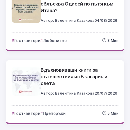
сблъсква Одисей по пътя към
Итака?
Автор:
Валентина Казакова
04/08/2026
Гост-автори
Любопитно
8 Мин
Вдъхновяващи книги за
пътешествия из България и
света
Автор:
Валентина Казакова
20/07/2026
Гост-автори
Препоръки
5 Мин