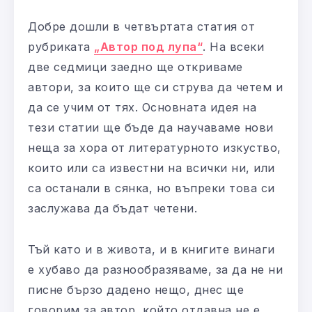
Добре дошли в четвъртата статия от
рубриката
„Автор под лупа“
. На всеки
две седмици заедно ще откриваме
автори, за които ще си струва да четем и
да се учим от тях. Основната идея на
тези статии ще бъде да научаваме нови
неща за хора от литературното изкуство,
които или са известни на всички ни, или
са останали в сянка, но въпреки това си
заслужава да бъдат четени.
Тъй като и в живота, и в книгите винаги
е хубаво да разнообразяваме, за да не ни
писне бързо дадено нещо, днес ще
говорим за автор, който отдавна не е