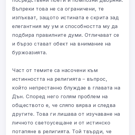
Въпреки това не са ограничени, те
изпъкват, защото истината е скрита зад
елегантния му ум и способността му да
подбира правилните думи. Отличават се
и бързо стават обект на внимание на
буржоазията.
Част от темите са насочени към
истинността на религията – въпрос,
който непрестанно блуждае в главата на
Дън. Според него голям проблем на
обществото е, че сляпо вярва и следва
другите. Това ги лишава от изучаване на
личното светоусещане и от истинско
потапяне в религията. Той твърди, че