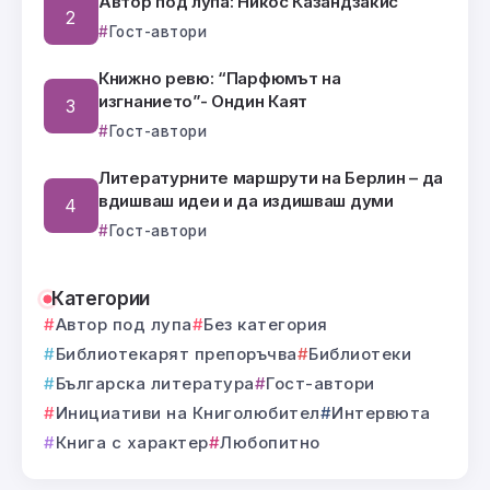
Автор под лупа: Никос Казандзакис
Гост-автори
Книжно ревю: “Парфюмът на
изгнанието”- Ондин Каят
Гост-автори
Литературните маршрути на Берлин – да
вдишваш идеи и да издишваш думи
Гост-автори
Категории
Автор под лупа
Без категория
Библиотекарят препоръчва
Библиотеки
Българска литература
Гост-автори
Инициативи на Книголюбител
Интервюта
Книга с характер
Любопитно