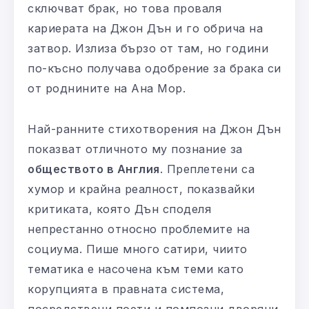
сключват брак, но това проваля
кариерата на Джон Дън и го обрича на
затвор. Излиза бързо от там, но години
по-късно получава одобрение за брака си
от роднините на Ана Мор.
Най-ранните стихотворения на Джон Дън
показват отличното му познание за
обществото в Англия
. Преплетени са
хумор и крайна реалност, показвайки
критиката, която Дън споделя
непрестанно относно проблемите на
социума. Пише много сатири, чиито
тематика е насочена към теми като
корупцията в правната система,
посредствени поети и помпозни дворяни.