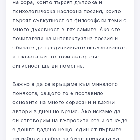
на хора, които търсят дълбока и
психологическа наслоена поезия, които
търсят съвкупност от философски теми с
много духовност в тях самите. Ако сте
почитатели на интелектуална поезия и
обичате да предизвиквате несъзнаваното
в главата ви, то този автор със
сигурност ще ви помогне.
Важно е да се връщаме към миналото
понякога, защото то е поставило
основите на много сериозни и важни
автори в днешно време. Ако искаме да
си отговорим на въпросите кое и от къде
е дошло дадено нещо, един от първите
ни избори трябва да бъде
поезията на