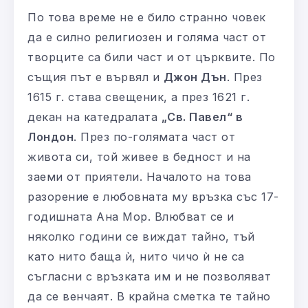
По това време не е било странно човек
да е силно религиозен и голяма част от
творците са били част и от църквите. По
същия път е вървял и
Джон Дън
. През
1615 г. става свещеник, а през 1621 г.
декан на катедралата
„Св. Павел“ в
Лондон
. През по-голямата част от
живота си, той живее в бедност и на
заеми от приятели. Началото на това
разорение е любовната му връзка със 17-
годишната Ана Мор. Влюбват се и
няколко години се виждат тайно, тъй
като нито баща ѝ, нито чичо ѝ не са
съгласни с връзката им и не позволяват
да се венчаят. В крайна сметка те тайно