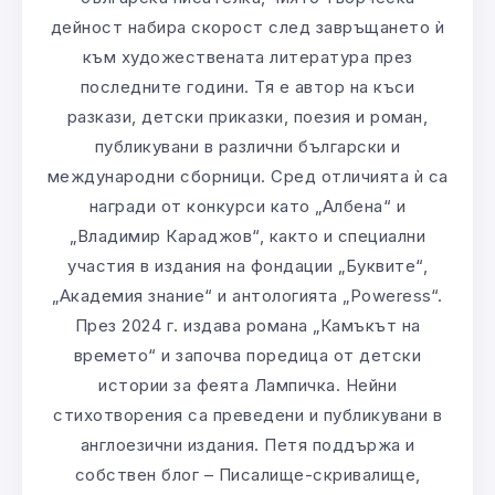
дейност набира скорост след завръщането ѝ
към художествената литература през
последните години. Тя е автор на къси
разкази, детски приказки, поезия и роман,
публикувани в различни български и
международни сборници. Сред отличията ѝ са
награди от конкурси като „Албена“ и
„Владимир Караджов“, както и специални
участия в издания на фондации „Буквите“,
„Академия знание“ и антологията „Poweress“.
През 2024 г. издава романа „Камъкът на
времето“ и започва поредица от детски
истории за феята Лампичка. Нейни
стихотворения са преведени и публикувани в
англоезични издания. Петя поддържа и
собствен блог – Писалище-скривалище,