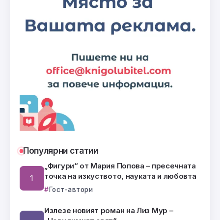
Популярни статии
„Фигури“ от Мария Попова – пресечната
точка на изкуството, науката и любовта
Гост-автори
Излезе новият роман на Лиз Мур –