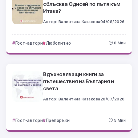
сблъсква Одисей по пътя към
Итака?
Автор:
Валентина Казакова
04/08/2026
Гост-автори
Любопитно
8 Мин
Вдъхновяващи книги за
пътешествия из България и
света
Автор:
Валентина Казакова
20/07/2026
Гост-автори
Препоръки
5 Мин