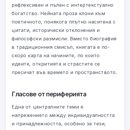
рефлексивен и пълен с интертекстуално
богатство. Нейната проза клони към
поетичното, понякога плътно наситена с
цитати, исторически отклонения и
философски размисли. Вместо биография
в традиционния смисъл, книгата е по-
скоро карта на начините, по които
идеите, откритията и страстите се
пресичат във времето и пространството.
Гласове от периферията
Една от централните теми е
напрежението между индивидуалността
и принадлежността, особено за тези,