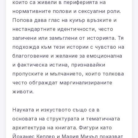
които са живели в периферията на
нормативните полови и сексуални роли.
Попова дава глас на куиър връзките и
нестандартните идентичности, често
заличени или замъглени от историята. Тя
подхожда към тези истории с чувство на
благоговение и желание за емоционална
и фактическа истина, признавайки
пропуските и мълчанието, които толкова
често обграждат маргинализираните
животи.
Науката и изкуството също са в
основата на структурата и тематичната
архитектура на книгата. Фигури като
Йоханес Кеплер и Мария Мичъл показват