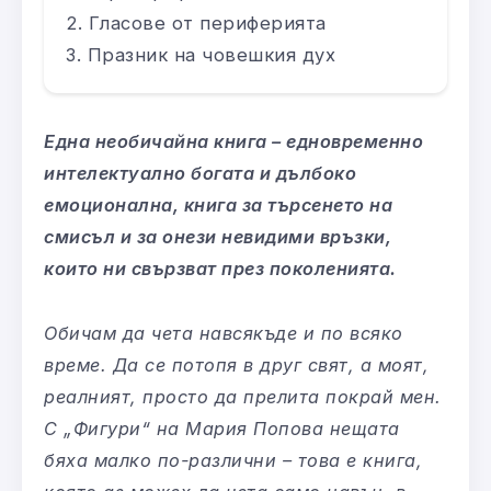
Гласове от периферията
Празник на човешкия дух
Една необичайна книга – едновременно
интелектуално богата и дълбоко
емоционална, книга за търсенето на
смисъл и за онези невидими връзки,
които ни свързват през поколенията.
Обичам да чета навсякъде и по всяко
време. Да се потопя в друг свят, а моят,
реалният, просто да прелита покрай мен.
С „Фигури“ на Мария Попова нещата
бяха малко по-различни – това е книга,