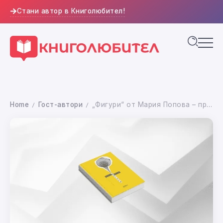
Стани автор в Книголюбител!
Home
Гост-автори
„Фигури“ от Мария Попова – пресечната точка на изкуството, науката и любовта
/
/