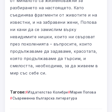
от миналото са жизненоважни за
разбирането на настоящето. Като
съединява фрагменти от животите и на
известни, и на забравени жени, Попова
ни кани да се замислим върху
невидимите нишки, които ни свързват
през поколенията – въпросите, които
продължаваме да задаваме, красотата,
която продължаваме да търсим, и
смелостта, необходима, за да живеем в
мир със себе си.
Тагове:
Издателство Колибри
Мария Попова
Съвременна българска литература