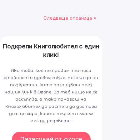
Следваща страница »
Подкрепи Книголюбител с един
клик!
Ако това, което правим, ти носи
стойност и удоволствие, можеш да ни
подкрепиш, като пазаруваш през
нашия линк в Ozone. За теб нищо не се
оскъпява, а така помагаш на
Книголюбител да расте и да достига
до още хора, които търсят смисъл
между редовете.
Пазарувай от ozone