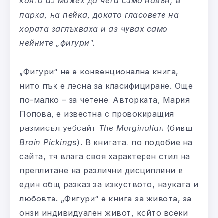
която аз можех да чета само навън, в
парка, на пейка, докато гласовете на
хората заглъхваха и аз чувах само
нейните „фигури“.
„Фигури“ не е конвенционална книга,
нито пък е лесна за класифициране. Още
по-малко – за четене. Авторката, Мария
Попова, е известна с провокиращия
размисъл уебсайт
The Marginalian
(бивш
Brain Pickings
). В книгата, по подобие на
сайта, тя влага своя характерен стил на
преплитане на различни дисциплини в
един общ разказ за изкуството, науката и
любовта. „Фигури“ е книга за живота, за
онзи индивидуален живот, който всеки