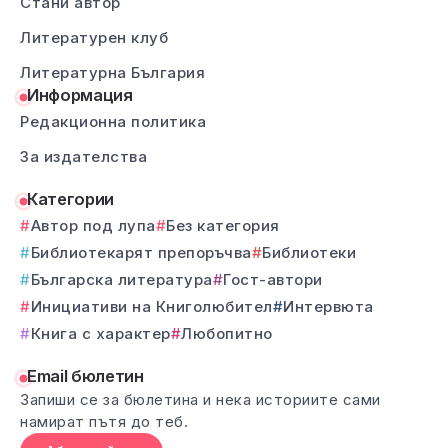
Стани автор
Литературен клуб
Литературна България
Информация
Редакционна политика
За издателства
Категории
Автор под лупа
Без категория
Библиотекарят препоръчва
Библиотеки
Българска литература
Гост-автори
Инициативи на Книголюбител
Интервюта
Книга с характер
Любопитно
Email бюлетин
Запиши се за бюлетина и нека историите сами
намират пътя до теб.