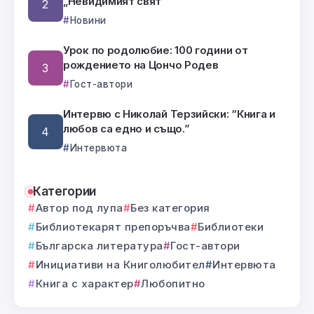
„Невидимият свят“
Новини
Урок по родолюбие: 100 години от
рождението на Цончо Родев
Гост-автори
Интервю с Николай Терзийски: “Книга и
любов са едно и също.”
Интервюта
Категории
Автор под лупа
Без категория
Библиотекарят препоръчва
Библиотеки
Българска литература
Гост-автори
Инициативи на Книголюбител
Интервюта
Книга с характер
Любопитно