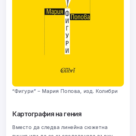
“Фигури” – Мария Попова, изд. Колибри
Картография на гения
Вместо да следва линейна сюжетна
линия или да се съсредоточава върху