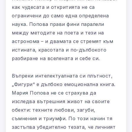
как чудесата и откритията не са
ограничени до само една определена
наука. Попова прави фини паралели
между методите на поета и тези на
астронома – и двамата се стремят към
истината, красотата и по-дълбокото
разбиране на вселената и себе си.
Въпреки интелектуалната си плътност,
„Фигури“ е дълбоко емоционална книга.
Мария Попова не се страхува да
изследва вътрешния живот на своите
обекти: техните любови, загуби,
съмнения и триумфи. По този начин тя
застъпва убедително тезата, че личният