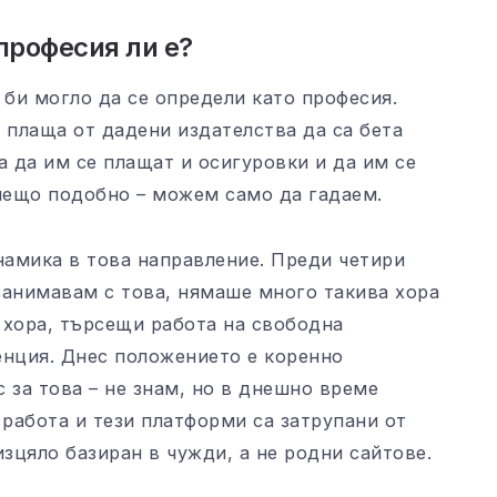
 професия ли е?
 би могло да се определи като професия.
 плаща от дадени издателства да са бета
а да им се плащат и осигуровки и да им се
 нещо подобно – можем само да гадаем.
амика в това направление. Преди четири
 занимавам с това, нямаше много такива хора
 хора, търсещи работа на свободна
енция. Днес положението е коренно
 за това – не знам, но в днешно време
работа и тези платформи са затрупани от
изцяло базиран в чужди, а не родни сайтове.