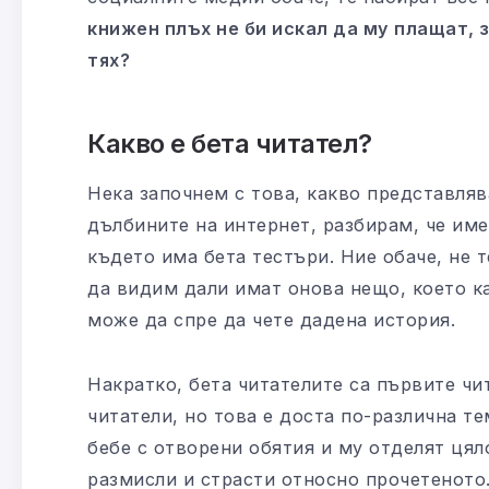
книжен плъх не би искал да му плащат, з
тях?
Какво е бета читател?
Нека започнем с това, какво представляв
дълбините на интернет, разбирам, че име
където има бета тестъри. Ние обаче, не т
да видим дали имат онова нещо, което к
може да спре да чете дадена история.
Накратко, бета читателите са първите чит
читатели, но това е доста по-различна т
бебе с отворени обятия и му отделят цял
размисли и страсти относно прочетеното