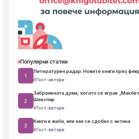
Популярни статии
Литературен радар: Новите книги през фев
Гост-автори
Забранената дума, когато се играе „Макбет
Шекспир
Гост-автори
Книги и жаби, или как се сдобих с антика
Гост-автори