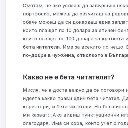
Смятам, че ако успееш да завършиш няко
портфолио, можеш да разчиташ на редовн
обаче можеш да си докарваш една заплата
които плащат по 10 долара за епичен фен
които плащат по 100 долара за кратката
бета читатели.
Има за всекиго по нещо.
по-добре в чужбина, отколкото в Българ
Какво не е бета читателят?
Мисля, че е доста важно да се поговори и
идеята какво прави един бета читател. Да
коректори, и бета читатели. Но болшинств
ми казват: „Ако видиш пунктуационни или
благодаря. Има си хора, които учат с год