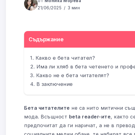
от
Моника Морева
21/06/2025
3 мин
Съдържание
Какво е бета читател?
Има ли хляб в бета четенето и проф
Какво не е бета читателят?
В заключение
Бета читателите
не са нито митични същ
мода. Всъщност
beta reader-ите
, както с
предпочитат да ги наричат, а не в прево
социалните медии обаче, те набират все