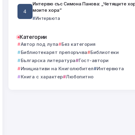
Интервю със Симона Панова: „Четящите хор
моите хора“
Интервюта
Категории
Автор под лупа
Без категория
Библиотекарят препоръчва
Библиотеки
Българска литература
Гост-автори
Инициативи на Книголюбител
Интервюта
Книга с характер
Любопитно