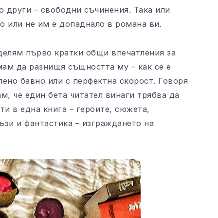
о други – свободни съчинения. Така или
ло или не им е допаднало в романа ви.
оделям първо кратки общи впечатления за
мам да разнищя същността му – как се е
ено бавно или с перфектна скорост. Говоря
ам, че един бета читател винаги трябва да
и в една книга – героите, сюжета,
тъзи и фантастика – изграждането на