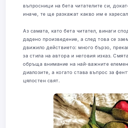
въпросници на бета читателите си, докат
иначе, те ще разкажат какво им е хареса
Аз самата, като бета читател, винаги сп
дадено произведение, а след това се зае
движило действието: много бързо, прекал
за стила на автора и неговия изказ. Смят
обръща внимание на най-важните елемент
диалозите, а когато става въпрос за фен
цялостен свят.