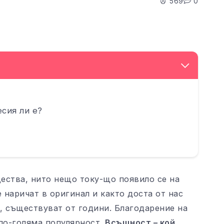
569
0
есия ли е?
ества, нито нещо току-що появило се на
е наричат в оригинал и както доста от нас
д, съществуват от години. Благодарение на
 по-голяма популярност.
Всъщност – кой