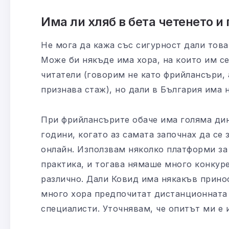
Има ли хляб в бета четенето и
Не мога да кажа със сигурност дали това
Може би някъде има хора, на които им се
читатели (говорим не като фрийлансъри, 
признава стаж), но дали в България има
При фрийлансърите обаче има голяма дин
години, когато аз самата започнах да се
онлайн. Използвам няколко платформи за
практика, и тогава нямаше много конкур
различно. Дали Ковид има някакъв принос
много хора предпочитат дистанционната 
специалисти. Уточнявам, че опитът ми е 