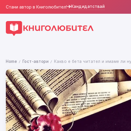
Кандидатствай
Стани автор в Книголюбител!
Home
Гост-автори
Какво е бета читател и имаме ли н
/
/