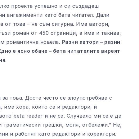
лко проекта успешно и си създадеш
и ангажименти като бета читател. Дали
 от това – не съм сигурна. Има автори,
тъзи роман от 450 страници, а има и такива,
 им романтична новела.
Разни автори – разни
Едно е ясно обаче – бета читателите виреят
ия.
 за това. Доста често се злоупотребява с
, има хора, които са и редактори, и
ото beta reader-и не са. Случвало ми се е да
 граматически грешки, моля, отбележи.” Не,
ини и работят като редактори и коректори.