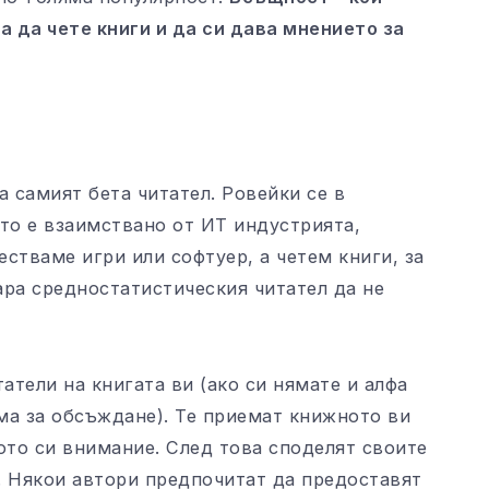
а да чете книги и да си дава мнението за
а самият бета читател. Ровейки се в
то е взаимствано от ИТ индустрията,
естваме игри или софтуер, а четем книги, за
ара средностатистическия читател да не
атели на книгата ви (ако си нямате и алфа
ема за обсъждане). Те приемат книжното ви
ото си внимание. След това споделят своите
. Някои автори предпочитат да предоставят