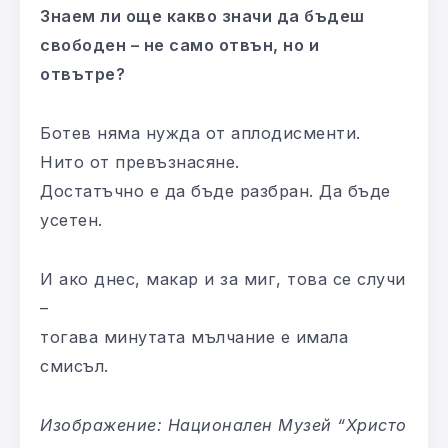
Знаем ли още какво значи да бъдеш
свободен – не само отвън, но и
отвътре?
Ботев няма нужда от аплодисменти.
Нито от превъзнасяне.
Достатъчно е да бъде разбран. Да бъде
усетен.
И ако днес, макар и за миг, това се случи
–
тогава минутата мълчание е имала
смисъл.
Изображение: Национален Музей “Христо