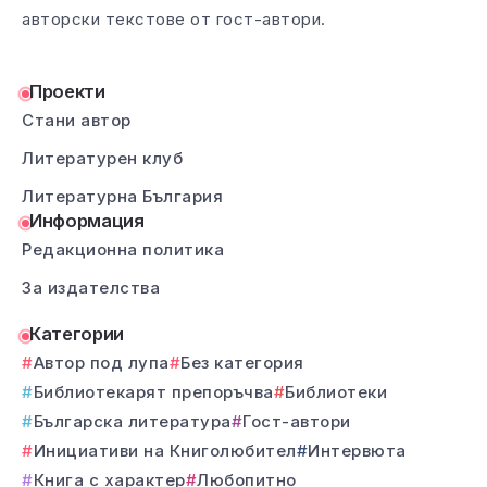
авторски текстове от гост-автори.
Проекти
Стани автор
Литературен клуб
Литературна България
Информация
Редакционна политика
За издателства
Категории
Автор под лупа
Без категория
Библиотекарят препоръчва
Библиотеки
Българска литература
Гост-автори
Инициативи на Книголюбител
Интервюта
Книга с характер
Любопитно