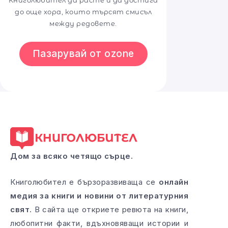
Книголюбител да расте и да достига
до още хора, които търсят смисъл
между редовете.
Пазарувай от ozone
Дом за всяко четящо сърце.
Книголюбител е бързоразвиваща се
онлайн
медия за книги и новини от литературния
свят
. В сайта ще откриете ревюта на книги,
любопитни факти, вдъхновяващи истории и