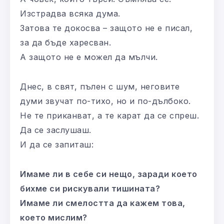
Изстрадва всяка дума.
Затова те докосва – защото не е писал,
за да бъде харесван.
А защото не е можел да мълчи.
Днес, в свят, пълен с шум, неговите
думи звучат по-тихо, но и по-дълбоко.
Не те приканват, а те карат да се спреш.
Да се заслушаш.
И да се запиташ:
Имаме ли в себе си нещо, заради което
бихме си рискували тишината?
Имаме ли смелостта да кажем това,
което мислим?