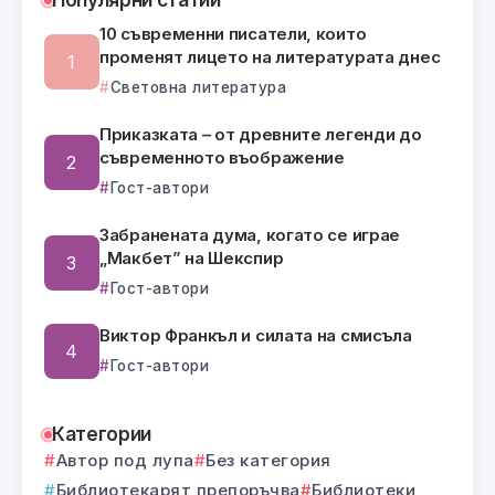
10 съвременни писатели, които
променят лицето на литературата днес
Световна литература
Приказката – от древните легенди до
съвременното въображение
Гост-автори
Забранената дума, когато се играе
„Макбет” на Шекспир
Гост-автори
Виктор Франкъл и силата на смисъла
Гост-автори
Категории
Автор под лупа
Без категория
Библиотекарят препоръчва
Библиотеки