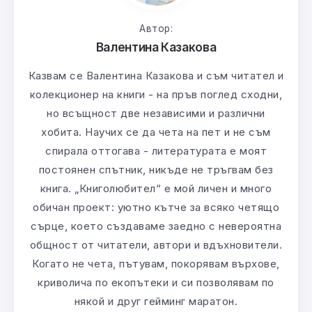
Автор:
Валентина Казакова
Казвам се Валентина Казакова и съм читател и
колекционер на книги - на пръв поглед сходни,
но всъщност две независими и различни
хобита. Научих се да чета на пет и не съм
спирала оттогава - литературата е моят
постоянен спътник, никъде не тръгвам без
книга. „Книголюбител“ е мой личен и много
обичан проект: уютно кътче за всяко четящо
сърце, което създаваме заедно с невероятна
общност от читатели, автори и вдъхновители.
Когато не чета, пътувам, покорявам върхове,
криволича по екопътеки и си позволявам по
някой и друг гейминг маратон.