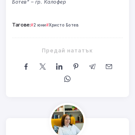
Ботев” – гр. Калофер
Тагове:
2 юни
Христо Ботев
Предай нататък