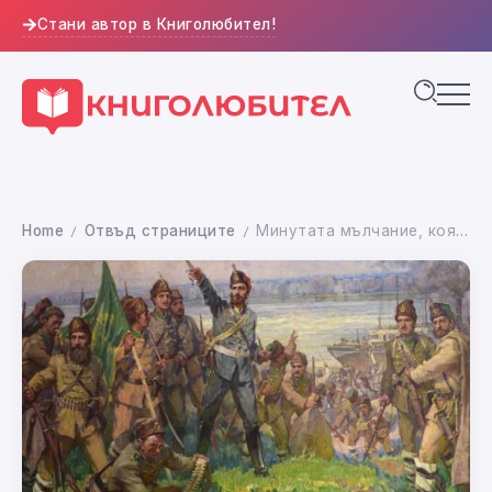
Стани автор в Книголюбител!
Home
Отвъд страниците
Минутата мълчание, която трябва да проговори
/
/