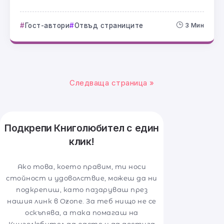
Гост-автори
Отвъд страниците
3 Мин
Следваща страница »
Подкрепи Книголюбител с един
клик!
Ако това, което правим, ти носи
стойност и удоволствие, можеш да ни
подкрепиш, като пазаруваш през
нашия линк в Ozone. За теб нищо не се
оскъпява, а така помагаш на