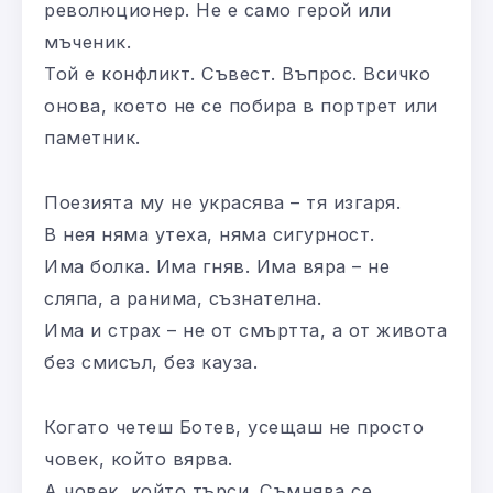
революционер. Не е само герой или
мъченик.
Той е конфликт. Съвест. Въпрос. Всичко
онова, което не се побира в портрет или
паметник.
Поезията му не украсява – тя изгаря.
В нея няма утеха, няма сигурност.
Има болка. Има гняв. Има вяра – не
сляпа, а ранима, съзнателна.
Има и страх – не от смъртта, а от живота
без смисъл, без кауза.
Когато четеш Ботев, усещаш не просто
човек, който вярва.
А човек, който търси. Съмнява се.