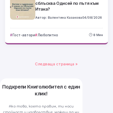
сблъсква Одисей по пътя към
Итака?
Автор:
Валентина Казакова
04/08/2026
Гост-автори
Любопитно
8 Мин
Следваща страница »
Подкрепи Книголюбител с един
клик!
Ако това, което правим, ти носи
стойност и удоволствие, можеш да ни