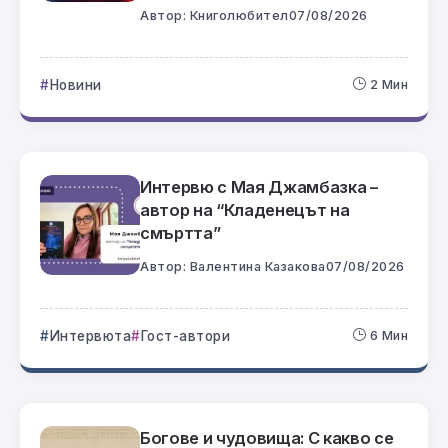
Автор:
Книголюбител
07/08/2026
Новини
2 Мин
Интервю с Мая Джамбазка –
автор на “Кладенецът на
смъртта”
Автор:
Валентина Казакова
07/08/2026
Интервюта
Гост-автори
6 Мин
Богове и чудовища: С какво се