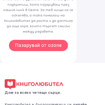
подкрепиш, като пазаруваш през
нашия линк в Ozone. За теб нищо не се
оскъпява, а така помагаш на
Книголюбител да расте и да достига
до още хора, които търсят смисъл
между редовете.
Пазарувай от ozone
Дом за всяко четящо сърце.
Книголюбител е бързоразвиваща се
онлайн