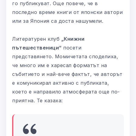
го публикуват. Още повече, че в
последно време книги от японски автори
или за Япония са доста нашумели.
Литературен клуб
„Книжни
пътешественици“
посети
представянето. Момичетата споделиха,
че много им е харесал форматът на
събитието и най-вече фактът, че авторът
е комуникирал активно с публиката,
което е направило атмосферата още по-
приятна. Те казаха: