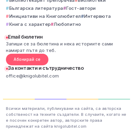
Библиотекарят препоръчва
Библиотеки
Българска литература
Гост-автори
Инициативи на Книголюбител
Интервюта
Книга с характер
Любопитно
Email бюлетин
Запиши се за бюлетина и нека историите сами
намират пътя до теб.
Абонирай се
За контакти и сътрудничество
office@knigolubitel.com
Всички материали, публикувани на сайта, са авторска
собственост на техните създатели. В случаите, когато не
е посочен конкретен автор, авторските права
принадлежат на сайта knigolubitel.com