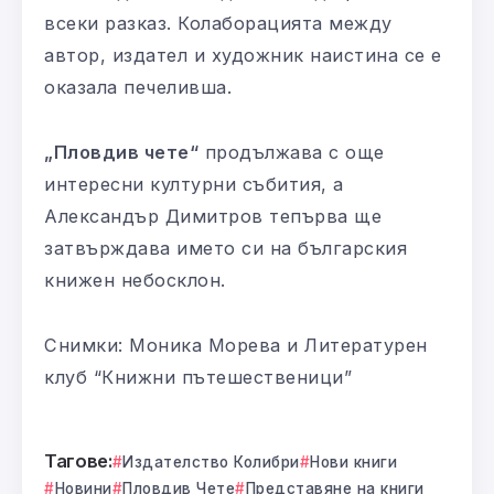
всеки разказ. Колаборацията между
автор, издател и художник наистина се е
оказала печеливша.
„Пловдив чете“
продължава с още
интересни културни събития, а
Александър Димитров тепърва ще
затвърждава името си на българския
книжен небосклон.
Снимки: Моника Морева и Литературен
клуб “Книжни пътешественици”
Тагове:
Издателство Колибри
Нови книги
Новини
Пловдив Чете
Представяне на книги