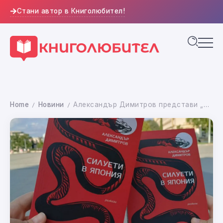
Стани автор в Книголюбител!
Home
Новини
Александър Димитров представи „Силуети в Япония“ в рамките на „Пловдив чете“
/
/