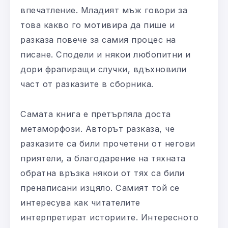
впечатление. Младият мъж говори за
това какво го мотивира да пише и
разказа повече за самия процес на
писане. Сподели и някои любопитни и
дори фрапиращи случки, вдъхновили
част от разказите в сборника.
Самата книга е претърпяла доста
метаморфози. Авторът разказа, че
разказите са били прочетени от негови
приятели, а благодарение на тяхната
обратна връзка някои от тях са били
пренаписани изцяло. Самият той се
интересува как читателите
интерпретират историите. Интересното