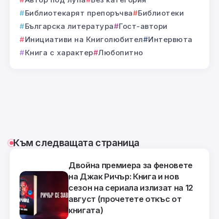
Библиотекарят препоръчва
Библиотеки
Българска литература
Гост-автори
Инициативи на Книголюбител
Интервюта
Книга с характер
Любопитно
Към следващата страница
Двойна премиера за феновете
на Джак Ричър: Книга и нов
сезон на сериала излизат на 12
август (прочетете откъс от
книгата)