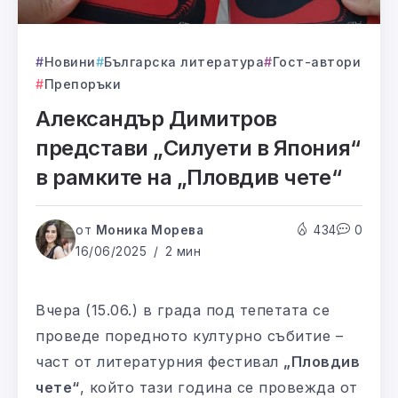
Новини
Българска литература
Гост-автори
Препоръки
Александър Димитров
представи „Силуети в Япония“
в рамките на „Пловдив чете“
от
Моника Морева
434
0
16/06/2025
2 мин
Вчера (15.06.) в града под тепетата се
проведе поредното културно събитие –
част от литературния фестивал
„Пловдив
чете“
, който тази година се провежда от