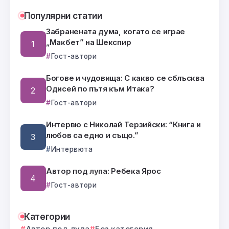
Популярни статии
Забранената дума, когато се играе
„Макбет” на Шекспир
Гост-автори
Богове и чудовища: С какво се сблъсква
Одисей по пътя към Итака?
Гост-автори
Интервю с Николай Терзийски: “Книга и
любов са едно и също.”
Интервюта
Автор под лупа: Ребека Ярос
Гост-автори
Категории
Автор под лупа
Без категория