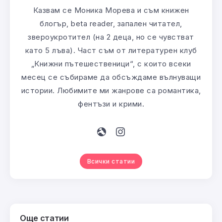
Казвам се Моника Морева и съм книжен
блогър, beta reader, запален читател,
звероукротител (на 2 деца, но се чувстват
като 5 лъва). Част съм от литературен клуб
„Книжни пътешественици“, с които всеки
месец се събираме да обсъждаме вълнуващи
истории. Любимите ми жанрове са романтика,
фентъзи и крими.
Всички статии
Още статии