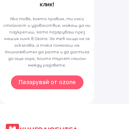
клик!
Ако това, което правим, ти носи
стойност и удоволствие, можеш да ни
подкрепиш, като пазаруваш през
нашия линк в Ozone. За теб нищо не се
оскъпява, а така помагаш на
Книголюбител да расте и да достига
до още хора, които търсят смисъл
между редовете.
Пазарувай от ozone