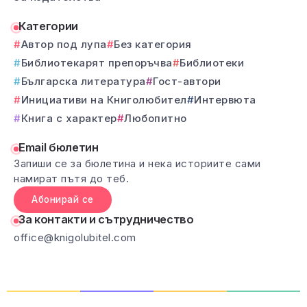
Категории
Автор под лупа
Без категория
Библиотекарят препоръчва
Библиотеки
Българска литература
Гост-автори
Инициативи на Книголюбител
Интервюта
Книга с характер
Любопитно
Email бюлетин
Запиши се за бюлетина и нека историите сами
намират пътя до теб.
Абонирай се
За контакти и сътрудничество
office@knigolubitel.com