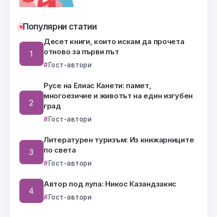
Популярни статии
Десет книги, които искам да прочета
отново за първи път
Гост-автори
Русе на Елиас Канети: памет,
многоезичие и животът на един изгубен
град
Гост-автори
Литературен туризъм: Из книжарниците
по света
Гост-автори
Автор под лупа: Никос Казандзакис
Гост-автори