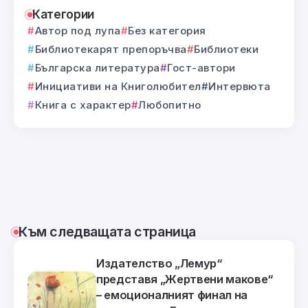
Категории
Автор под лупа
Без категория
Библиотекарят препоръчва
Библиотеки
Българска литература
Гост-автори
Инициативи на Книголюбител
Интервюта
Книга с характер
Любопитно
Към следващата страница
Издателство „Лемур“
представя „Жертвени макове“
– емоционалният финал на