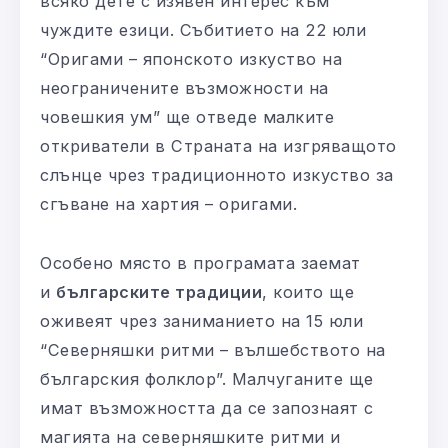
всяко дете с изявен интерес към
чуждите езици. Събитието на 22 юли
“Оригами – японското изкуство на
неограничените възможности на
човешкия ум” ще отведе малките
откриватели в Страната на изгряващото
слънце чрез традиционното изкуство за
сгъване на хартия – оригами.
Особено място в програмата заемат
и
българските традиции
, които ще
оживеят чрез заниманието на 15 юли
“Северняшки ритми – вълшебството на
българския фолклор”. Малчуганите ще
имат възможността да се запознаят с
магията на северняшките ритми и