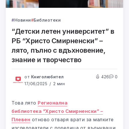
Новини
Библиотеки
“Детски летен университет” в
РБ “Христо Смирненски” –
лято, пълно с вдъхновение,
знание и творчество
от
Книголюбител
426
0
17/06/2025
2 мин
Това лято
Регионална
библиотека “Христо Смирненски” –
Плевен
отново отваря врати за малките
изследователи с поредица от вълнуващи