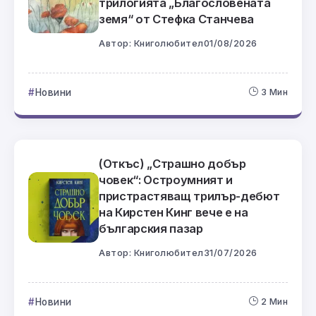
трилогията „Благословената
земя“ от Стефка Станчева
Автор:
Книголюбител
01/08/2026
Новини
3 Мин
(Откъс) „Страшно добър
човек“: Остроумният и
пристрастяващ трилър-дебют
на Кирстен Кинг вече е на
българския пазар
Автор:
Книголюбител
31/07/2026
Новини
2 Мин