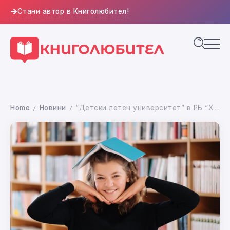
Стани автор в Книголюбител!
Home
Новини
“Детски летен университет” в РБ “Христо Смирненски” – лято, пълно с вдъхновение, знание и творчество
/
/