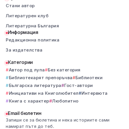
Стани автор
Литературен клуб
Литературна България
Информация
Редакционна политика
За издателства
Категории
Автор под лупа
Без категория
Библиотекарят препоръчва
Библиотеки
Българска литература
Гост-автори
Инициативи на Книголюбител
Интервюта
Книга с характер
Любопитно
Email бюлетин
Запиши се за бюлетина и нека историите сами
намират пътя до теб.