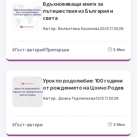
Вдъхновяващи книги за
пътешествия из България и
света
Автор:
Валентина Казакова
20/07/2026
Гост-автори
Препоръки
5 Мин
Урок по родолюбие: 100 години
от рождението на Цончо Родев
Автор:
Диана Гърличкова
13/07/2026
Гост-автори
3 Мин