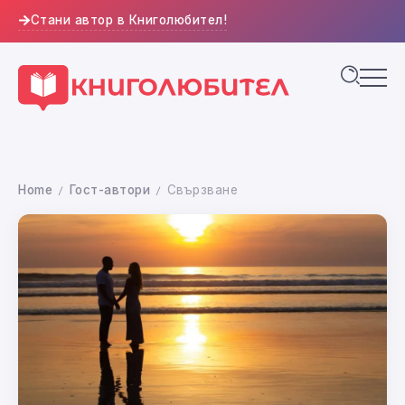
Стани автор в Книголюбител!
Home
Гост-автори
Свързване
/
/