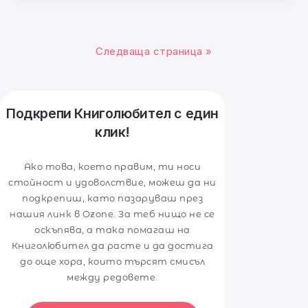
Следваща страница »
Подкрепи Книголюбител с един
клик!
Ако това, което правим, ти носи
стойност и удоволствие, можеш да ни
подкрепиш, като пазаруваш през
нашия линк в Ozone. За теб нищо не се
оскъпява, а така помагаш на
Книголюбител да расте и да достига
до още хора, които търсят смисъл
между редовете.