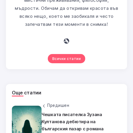
мистични преживявания, философия,
мъдрости. Обичам да откривам красота във
всяко нещо, което ме заобикаля и често
запечатвам тези моменти в снимка!
Всички статии
Още статии
Предишен
Чешката писателка Зузана
Култанова дебютира на
българския пазар с романа