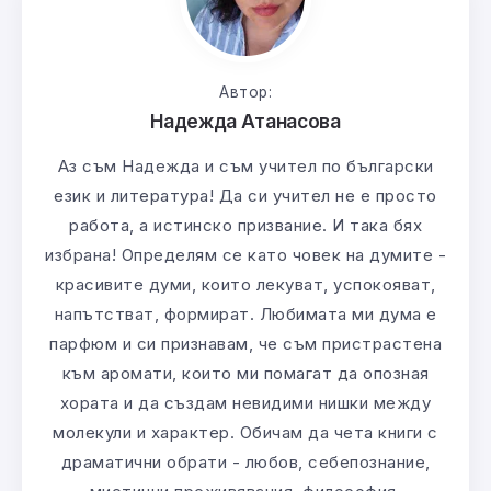
Автор:
Надежда Атанасова
Аз съм Надежда и съм учител по български
език и литература! Да си учител не е просто
работа, а истинско призвание. И така бях
избрана! Определям се като човек на думите -
красивите думи, които лекуват, успокояват,
напътстват, формират. Любимата ми дума е
парфюм и си признавам, че съм пристрастена
към аромати, които ми помагат да опозная
хората и да създам невидими нишки между
молекули и характер. Обичам да чета книги с
драматични обрати - любов, себепознание,