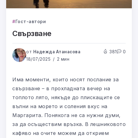
Гост-автори
Свързване
от
Надежда Атанасова
381
0
18/07/2025
2 мин
Има моменти, които носят послание за
свързване – в прохладната вечер на
топлото лято, някъде до плискащите се
вълни на морето и соления вкус на
Маргарита. Понякога не са нужни думи,
за да осъществим връзка. В лешниковото
кафяво на очите можем да открием