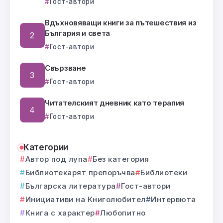
Гост-автори
Вдъхновяващи книги за пътешествия из
България и света
Гост-автори
Свързване
Гост-автори
Читателският дневник като терапия
Гост-автори
Категории
Автор под лупа
Без категория
Библиотекарят препоръчва
Библиотеки
Българска литература
Гост-автори
Инициативи на Книголюбител
Интервюта
Книга с характер
Любопитно