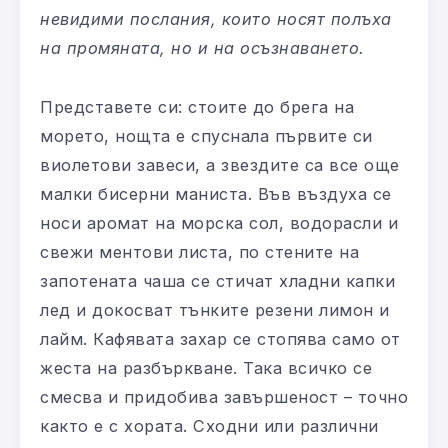
невидими послания, които носят полъха
на промяната, но и на осъзнаването.
Представете си: стоите до брега на
морето, нощта е спуснала първите си
виолетови завеси, а звездите са все още
малки бисерни маниста. Във въздуха се
носи аромат на морска сол, водорасли и
свежи ментови листа, по стените на
запотената чаша се стичат хладни капки
лед и докосват тънките резени лимон и
лайм. Кафявата захар се стопява само от
жеста на разбъркване. Така всичко се
смесва и придобива завършеност – точно
както е с хората. Сходни или различни