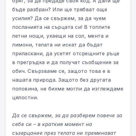
бряг, за да предаде своя код. А дали ще
бъде разбран? Или ще трябват още
усилия? Да се свържем, за да чуем
посланията на сърцата си! В топлите
летни нощи, ухаещи на сол, мента и
лимони, телата ни искат да бъдат
приласкани, да усетят отсрещните ръце
в прегръдка и да получат съобщение за
обич. Свързваме се, защото това е в
нашата природа. Защото без другата
половина, не бихме могли да изглеждаме
цялостни.
Да се свържем, за да разберем повече за
себе си – в краткия момент на
съзерцание през телата ни преминават