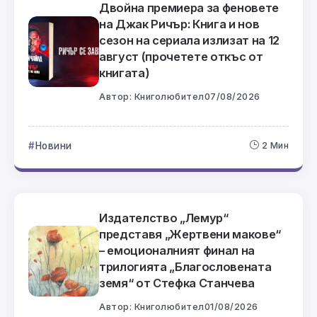
Двойна премиера за феновете
на Джак Ричър: Книга и нов
сезон на сериала излизат на 12
август (прочетете откъс от
книгата)
Автор:
Книголюбител
07/08/2026
Новини
2 Мин
Издателство „Лемур“
представя „Жертвени макове“
– емоционалният финал на
трилогията „Благословената
земя“ от Стефка Станчева
Автор:
Книголюбител
01/08/2026