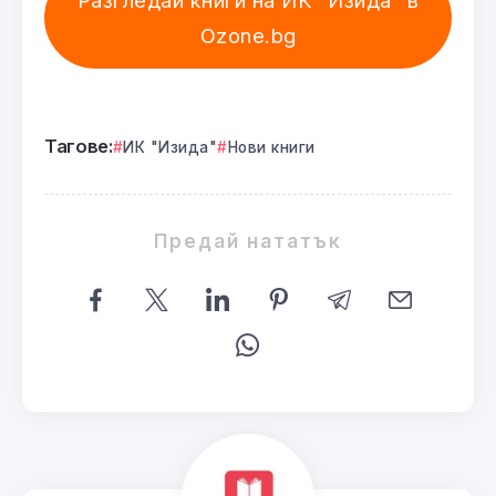
Ozone.bg
Тагове:
ИК "Изида"
Нови книги
Предай нататък