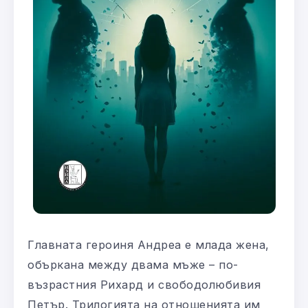
Главната героиня Андреа е млада жена,
объркана между двама мъже – по-
възрастния Рихард и свободолюбивия
Петър. Трилогията на отношенията им