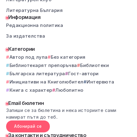
Литературна България
Информация
Редакционна политика
За издателства
Категории
Автор под лупа
Без категория
Библиотекарят препоръчва
Библиотеки
Българска литература
Гост-автори
Инициативи на Книголюбител
Интервюта
Книга с характер
Любопитно
Email бюлетин
Запиши се за бюлетина и нека историите сами
намират пътя до теб.
Абонирай се
За контакти и сътрудничество