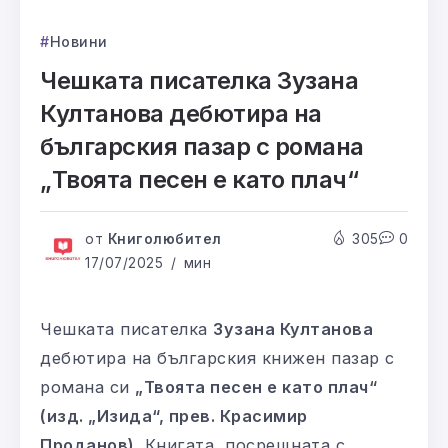
Новини
Чешката писателка Зузана
Култанова дебютира на
българския пазар с романа
„Твоята песен е като плач“
от
Книголюбител
305
0
17/07/2025
мин
Чешката писателка
Зузана Култанова
дебютира на българския книжен пазар с
романа си
„Твоята песен е като плач“
(изд. „Изида“, прев. Красимир
Проданов)
. Книгата, посрещната с