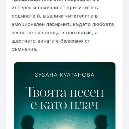
интерес и похвали от критиците в
родината ѝ, въвлича читателите в
емоционален лабиринт, където любовта
лесно се превръща в проклятие, а
щастието винаги е белязано от
съмнение.