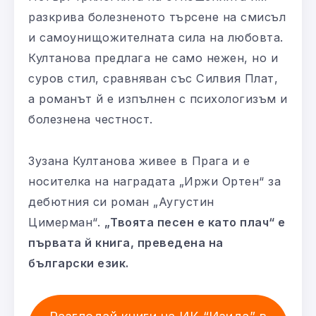
разкрива болезненото търсене на смисъл
и самоунищожителната сила на любовта.
Култанова предлага не само нежен, но и
суров стил, сравняван със Силвия Плат,
а романът й е изпълнен с психологизъм и
болезнена честност.
Зузана Култанова живее в Прага и е
носителка на наградата „Иржи Ортен“ за
дебютния си роман „Аугустин
Цимерман“.
„Твоята песен е като плач“ е
първата й книга, преведена на
български език.
Разгледай книги на ИК “Изида” в