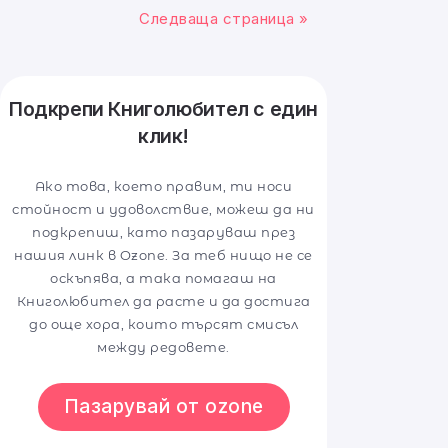
Следваща страница »
Подкрепи Книголюбител с един
клик!
Ако това, което правим, ти носи
стойност и удоволствие, можеш да ни
подкрепиш, като пазаруваш през
нашия линк в Ozone. За теб нищо не се
оскъпява, а така помагаш на
Книголюбител да расте и да достига
до още хора, които търсят смисъл
между редовете.
Пазарувай от ozone