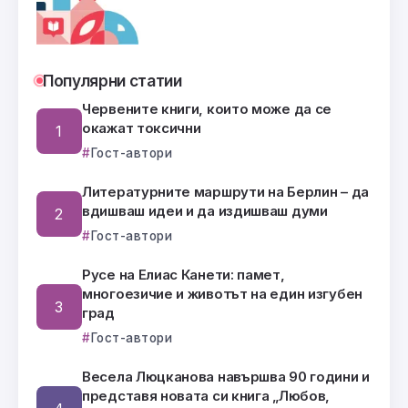
Популярни статии
Червените книги, които може да се
окажат токсични
Гост-автори
Литературните маршрути на Берлин – да
вдишваш идеи и да издишваш думи
Гост-автори
Русе на Елиас Канети: памет,
многоезичие и животът на един изгубен
град
Гост-автори
Весела Люцканова навършва 90 години и
представя новата си книга „Любов,