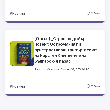
Новини
3 Мин
(Откъс) „Страшно добър
човек“: Остроумният и
пристрастяващ трилър-дебют
на Кирстен Кинг вече е на
българския пазар
Автор:
Книголюбител
31/07/2026
Новини
2 Мин