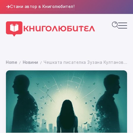
Стани автор в Книголюбител!
Home
Новини
Чешката писателка Зузана Култанова дебютира на българския пазар с романа „Твоята песен е като плач“
/
/