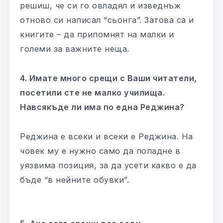
решиш, че си го овладял и изведнъж
отново си написал “сьонга”. Затова са и
книгите – да припомнят на малки и
големи за важните неща.
4. Имате много срещи с Ваши читатели,
посетили сте не малко училища.
Навсякъде ли има по една Реджина?
Реджина е всеки и всеки е Реджина. На
човек му е нужно само да попадне в
уязвима позиция, за да усети какво е да
бъде “в нейните обувки”.