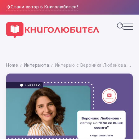
Стани автор в Книголюбител!
Home
Интервюта
Интервю с Вероника Любенова – автор на “Как се пише сьомга”
/
/