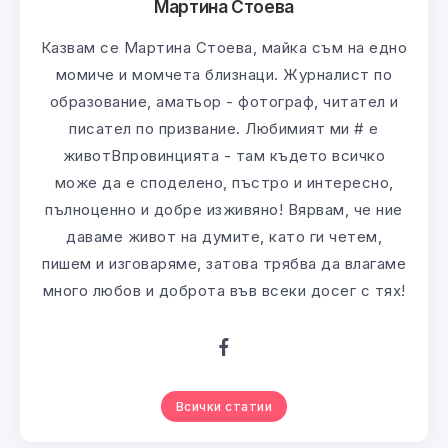
Мартина Стоева
Казвам се Мартина Стоева, майка съм на едно
момиче и момчета близнаци. Журналист по
образование, аматьор - фотограф, читател и
писател по призвание. Любимият ми # е
животВпровинцията - там където всичко
може да е споделено, пъстро и интересно,
пълноценно и добре изживяно! Вярвам, че ние
даваме живот на думите, като ги четем,
пишем и изговаряме, затова трябва да влагаме
много любов и доброта във всеки досег с тях!
Всички статии