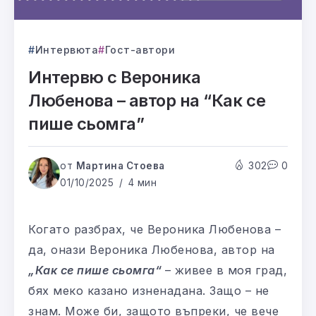
Интервюта
Гост-автори
Интервю с Вероника
Любенова – автор на “Как се
пише сьомга”
от
Мартина Стоева
302
0
01/10/2025
4 мин
Когато разбрах, че Вероника Любенова –
да, онази Вероника Любенова, автор на
„Как се пише сьомга“
– живее в моя град,
бях меко казано изненадана. Защо – не
знам. Може би, защото въпреки, че вече