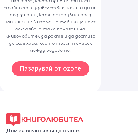
Ако това, което правим, ти носи
стойност и удоволствие, можеш да ни
подкрепиш, като пазаруваш през
нашия линк в Ozone. За теб нищо не се
оскъпява, а така помагаш на
Книголюбител да расте и да достига
до още хора, които търсят смисъл
между редовете.
Пазарувай от ozone
Дом за всяко четящо сърце.