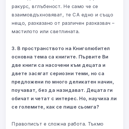
ракурс, вглъбеност. Не само че се
взаимовдъхновяват, те СА едно и също
нещо, разказано от различен разказвач –
мастилото или светлината.
3. В пространството на Книголюбител
основна тема са книгите. Първите Ви
две книги са насочени към децата и
двете засягат сериозни теми, но са
предложени по много деликатен начин,
поучават, без да назидават. Децата ги
обичат и четат с интерес. Но, научиха ли
се големите, как се пише сьомга?
Правописът е сложна работа. Тъкмо