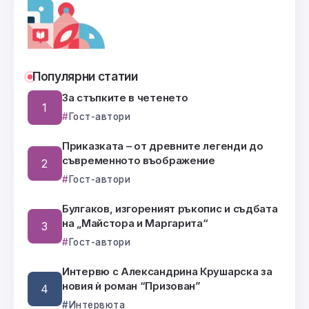
Популярни статии
За стъпките в четенето
Гост-автори
Приказката – от древните легенди до
съвременното въображение
Гост-автори
Булгаков, изгореният ръкопис и съдбата
на „Майстора и Маргарита“
Гост-автори
Интервю с Александрина Крушарска за
новия ѝ роман “Призован”
Интервюта