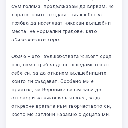
съм голяма, продължавам да вярвам, че
хората, които създават вълшебства
трябва да населяват някакви вълшебни
места, не нормални градове, като
обикновените хора
.
Обаче – ето, вълшебствата живеят сред
нас, само трябва да се огледаме около
себе си, за да открием вълшебниците,
които ги създават. Особено ми е
приятно, че Вероника се съгласи да
отговори на няколко въпроса, за да
открехне вратата към творчеството си,
което ме заплени наравно с децата ми.