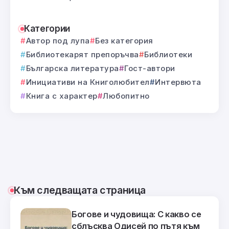
Категории
Автор под лупа
Без категория
Библиотекарят препоръчва
Библиотеки
Българска литература
Гост-автори
Инициативи на Книголюбител
Интервюта
Книга с характер
Любопитно
Към следващата страница
Богове и чудовища: С какво се
сблъсква Одисей по пътя към