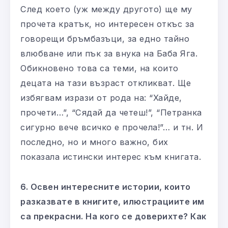
След което (уж между другото) ще му
прочета кратък, но интересен откъс за
говорещи бръмбазъци, за едно тайно
влюбване или пък за внука на Баба Яга.
Обикновено това са теми, на които
децата на тази възраст откликват. Ще
избягвам изрази от рода на: “Хайде,
прочети…”, “Сядай да четеш!”, “Петранка
сигурно вече всичко е прочела!”… и тн. И
последно, но и много важно, бих
показала истински интерес към книгата.
6. Освен интересните истории, които
разказвате в книгите, илюстрациите им
са прекрасни. На кого се доверихте? Как