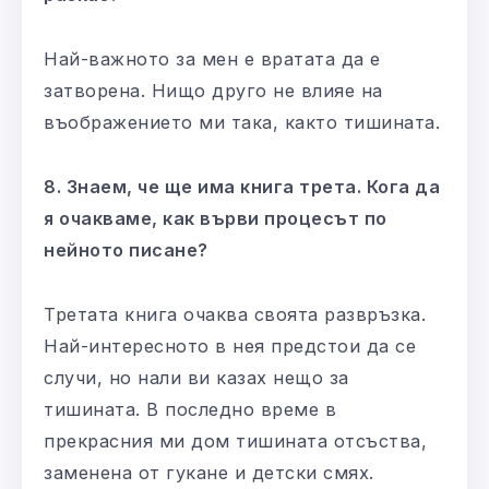
Най-важното за мен е вратата да е
затворена. Нищо друго не влияе на
въображението ми така, както тишината.
8. Знаем, че ще има книга трета. Кога да
я очакваме, как върви процесът по
нейното писане?
Третата книга очаква своята развръзка.
Най-интересното в нея предстои да се
случи, но нали ви казах нещо за
тишината. В последно време в
прекрасния ми дом тишината отсъства,
заменена от гукане и детски смях.