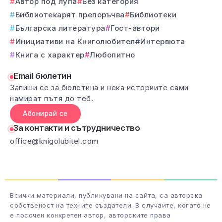
Автор под лупа
Без категория
Библиотекарят препоръчва
Библиотеки
Българска литература
Гост-автори
Инициативи на Книголюбител
Интервюта
Книга с характер
Любопитно
Email бюлетин
Запиши се за бюлетина и нека историите сами
намират пътя до теб.
Абонирай се
За контакти и сътрудничество
office@knigolubitel.com
Всички материали, публикувани на сайта, са авторска
собственост на техните създатели. В случаите, когато не
е посочен конкретен автор, авторските права