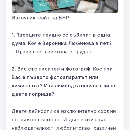
Източник: сайт на БНР
1. Творците трудно се събират в една
дума. Коя е Вероника Любенова в пет?
– Прави сте, наистина е трудно!
2. Вие сте писател и фотограф. Кое при
Вас е първото фотоапаратът или
химикалът? И взаимовдъхновяват ли се
двете поприща?
Двете дейности са изключително сходни
по своята същност. И двете изискват
наблюдателност, любопитство, различен