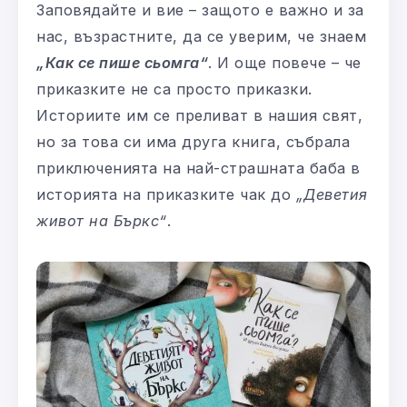
Заповядайте и вие – защото е важно и за
нас, възрастните, да се уверим, че знаем
„Как се пише сьомга“
. И още повече – че
приказките не са просто приказки.
Историите им се преливат в нашия свят,
но за това си има друга книга, събрала
приключенията на най-страшната баба в
историята на приказките чак до
„Деветия
живот на Бъркс“
.