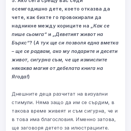
5. Ако сега срещу вас седи
осемгодишно дете, което отказва да
чете, как бихте го провокирали да
надникне между кориците на
„Как се
пише сьомга“
и
„Деветият живот на
Бъркс“
? (
А тук ще си позволя една вметка
– ще се радвам, ако му подарите и десети
живот, сигурна съм, че ще измислите
някаква магия от дебелата книга на
Ягода!
)
Днешните деца разчитат на визуални
стимули. Няма защо да им се сърдим, в
такова време живеят и съм сигурна, че и
в това има благословия. Именно затова,
ще заговоря детето за илюстрациите.