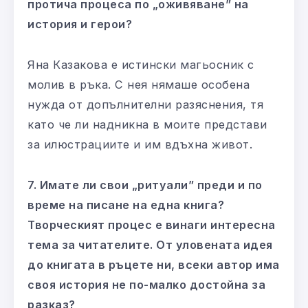
протича процеса по „оживяване” на
история и герои?
Яна Казакова е истински магьосник с
молив в ръка. С нея нямаше особена
нужда от допълнителни разяснения, тя
като че ли надникна в моите представи
за илюстрациите и им вдъхна живот.
7. Имате ли свои „ритуали” преди и по
време на писане на една книга?
Творческият процес е винаги интересна
тема за читателите. От уловената идея
до книгата в ръцете ни, всеки автор има
своя история не по-малко достойна за
разказ?