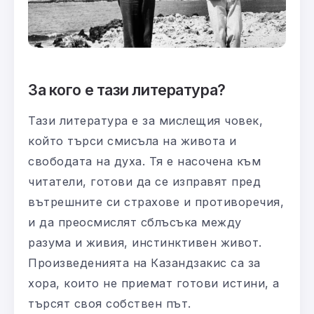
За кого е тази литература?
Тази литература е за мислещия човек,
който търси смисъла на живота и
свободата на духа. Тя е насочена към
читатели, готови да се изправят пред
вътрешните си страхове и противоречия,
и да преосмислят сблъсъка между
разума и живия, инстинктивен живот.
Произведенията на Казандзакис са за
хора, които не приемат готови истини, а
търсят своя собствен път.