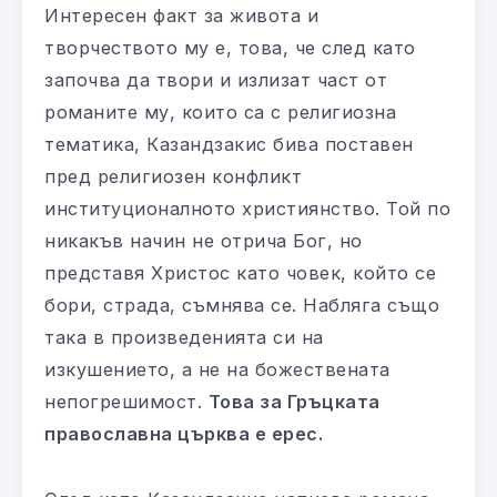
Интересен факт за живота и
творчеството му е, това, че след като
започва да твори и излизат част от
романите му, които са с религиозна
тематика, Казандзакис бива поставен
пред религиозен конфликт
институционалното християнство. Той по
никакъв начин не отрича Бог, но
представя Христос като човек, който се
бори, страда, съмнява се. Набляга също
така в произведенията си на
изкушението, а не на божествената
непогрешимост.
Това за Гръцката
православна църква е ерес.