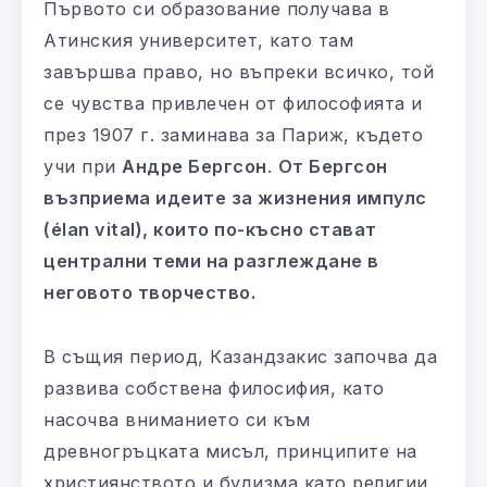
Първото си образование получава в
Атинския университет, като там
завършва право, но въпреки всичко, той
се чувства привлечен от философията и
през 1907 г. заминава за Париж, където
учи при
Андре Бергсон
.
От Бергсон
възприема идеите за жизнения импулс
(élan vital), които по-късно стават
централни теми на разглеждане в
неговото творчество.
В същия период, Казандзакис започва да
развива собствена филосифия, като
насочва вниманието си към
древногръцката мисъл, принципите на
християнството и будизма като религии,