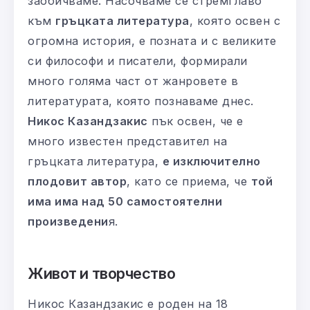
заобичваме. Насочваме се стремглаво
към
гръцката литература
, която освен с
огромна история, е позната и с великите
си философи и писатели, формирали
много голяма част от жанровете в
литературата, която познаваме днес.
Никос Казандзакис
пък освен, че е
много известен представител на
гръцката литература,
е изключително
плодовит автор
, като се приема, че
той
има има над 50 самостоятелни
произведени
я.
Живот и творчество
Никос Казандзакис е роден на 18