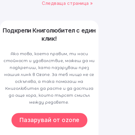
Следваща страница »
Подкрепи Книголюбител с един
клик!
Ако това, което правим, ти носи
стойност и удоволствие, можеш да ни
подкрепиш, като пазаруваш през
нашия линк в Ozone. За теб нищо не се
оскъпява, а така помагаш на
Книголюбител да расте и да достига
до още хора, които търсят смисъл
между редовете.
Пазарувай от ozone