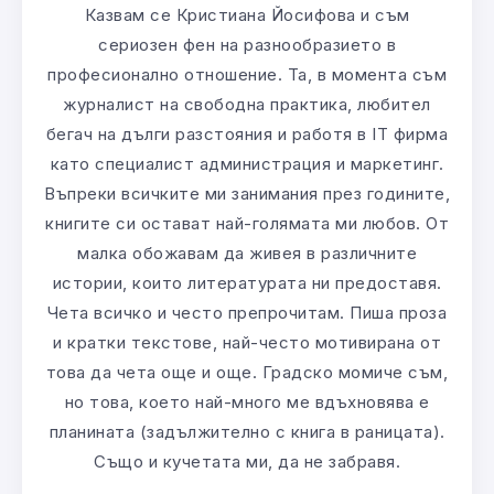
Казвам се Кристиана Йосифова и съм
сериозен фен на разнообразието в
професионално отношение. Та, в момента съм
журналист на свободна практика, любител
бегач на дълги разстояния и работя в IT фирма
като специалист администрация и маркетинг.
Въпреки всичките ми занимания през годините,
книгите си остават най-голямата ми любов. От
малка обожавам да живея в различните
истории, които литературата ни предоставя.
Чета всичко и често препрочитам. Пиша проза
и кратки текстове, най-често мотивирана от
това да чета още и още. Градско момиче съм,
но това, което най-много ме вдъхновява е
планината (задължително с книга в раницата).
Също и кучетата ми, да не забравя.