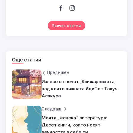
Всички статии
Още статии
Предишен
Излезе от печат „Книжарницата,
над която вишната бди“ от Такуя
Асакура
Следващ
Моята „женска“ литература:
Десет книги, които носят
вечността в себе си