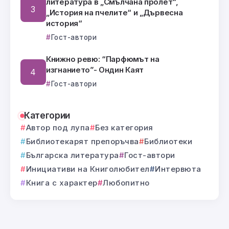
литература в „Смълчана пролет“,
„История на пчелите“ и „Дървесна
история“
Гост-автори
Книжно ревю: “Парфюмът на
изгнанието”- Ондин Каят
Гост-автори
Категории
Автор под лупа
Без категория
Библиотекарят препоръчва
Библиотеки
Българска литература
Гост-автори
Инициативи на Книголюбител
Интервюта
Книга с характер
Любопитно