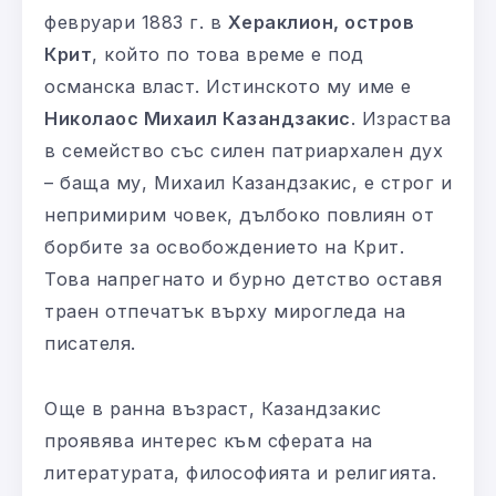
февруари 1883 г. в
Хераклион, остров
Крит
, който по това време е под
османска власт. Истинското му име е
Николаос Михаил Казандзакис
. Израства
в семейство със силен патриархален дух
– баща му, Михаил Казандзакис, е строг и
непримирим човек, дълбоко повлиян от
борбите за освобождението на Крит.
Това напрегнато и бурно детство оставя
траен отпечатък върху мирогледа на
писателя.
Още в ранна възраст, Казандзакис
проявява интерес към сферата на
литературата, философията и религията.