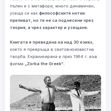
пълен е с метафори, много динамичен,
усеща се как
философските нотки
преливат, но те не са поднесени чрез
теория, а чрез характер и усещане.
Книгата е преведена на над 30 език
а,
което я превръща в световноизвестна
творба. Екранизирана е през 1964 г. във
филма
„Zorba the Greek“
.