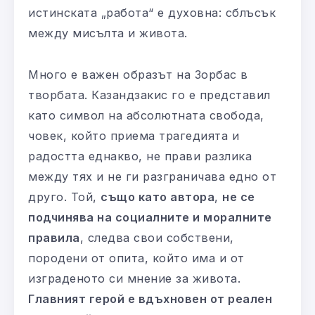
истинската „работа“ е духовна: сблъсък
между мисълта и живота.
Много е важен образът на Зорбас в
творбата. Казандзакис го е представил
като символ на абсолютната свобода,
човек, който приема трагедията и
радостта еднакво, не прави разлика
между тях и не ги разграничава едно от
друго. Той,
също като автора
,
не се
подчинява на социалните и моралните
правила
, следва свои собствени,
породени от опита, който има и от
изграденото си мнение за живота.
Главният герой е вдъхновен от реален