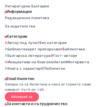
Литературна България
Информация
Редакционна политика
За издателства
Категории
Автор под лупа
Без категория
Библиотекарят препоръчва
Библиотеки
Българска литература
Гост-автори
Инициативи на Книголюбител
Интервюта
Книга с характер
Любопитно
Email бюлетин
Запиши се за бюлетина и нека историите сами
намират пътя до теб.
Абонирай се
За контакти и сътрудничество