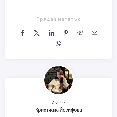
Предай нататък
Автор:
Кристиана Йосифова