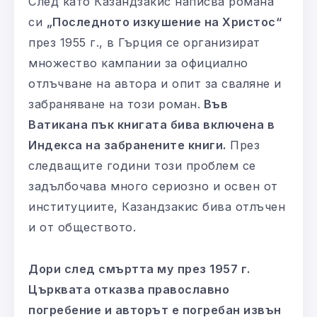
След като Казандзакис написва романа
си
„Последното изкушение на Христос“
през 1955 г., в Гърция се организират
множество кампании за официално
отлъчване на автора и опит за сваляне и
забраняване на този роман.
Във
Ватикана пък книгата бива включена в
Индекса на забранените книги.
През
следващите години този проблем се
задълбочава много сериозно и освен от
институциите, Казандзакис бива отлъчен
и от обществото.
Дори след смъртта му през 1957 г.
Църквата отказва православно
погребение и авторът е погребан извън