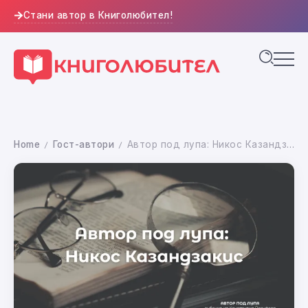
Стани автор в Книголюбител!
Home
Гост-автори
Автор под лупа: Никос Казандзакис
/
/