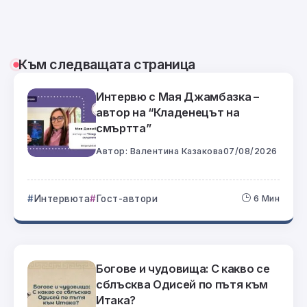
Към следващата страница
Интервю с Мая Джамбазка –
автор на “Кладенецът на
смъртта”
Автор:
Валентина Казакова
07/08/2026
Интервюта
Гост-автори
6 Мин
Богове и чудовища: С какво се
сблъсква Одисей по пътя към
Итака?