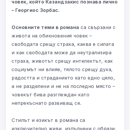
човек, който Казандзакис познава лично
– Георгиос Зорбас.
Основните теми в романа
са свързани с
живота на обикновения човек –
свободата срещу страха, каква е силата
и как свободата може да неутрализира
страха, животът срещу интелектът, как
социумът ни влияе, тялото срещу духа,
радостта и страданието като едно цяло,
а не разделени и не на последно място –
човекът бива разглеждан като
непрекъснато развиващ се.
Стилът и езикът в романа са
изключително живи, изпълнени с образи,