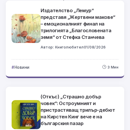
Издателство „Лемур“
представя „Жертвени макове“
– емоционалният финал на
трилогията „Благословената
земя“ от Стефка Станчева
Автор:
Книголюбител
01/08/2026
Новини
3 Мин
(Откъс) „Страшно добър
човек“: Остроумният и
пристрастяващ трилър-дебют
на Кирстен Кинг вече е на
българския пазар