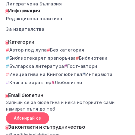
Литературна България
Информация
Редакционна политика
За издателства
Категории
Автор под лупа
Без категория
Библиотекарят препоръчва
Библиотеки
Българска литература
Гост-автори
Инициативи на Книголюбител
Интервюта
Книга с характер
Любопитно
Email бюлетин
Запиши се за бюлетина и нека историите сами
намират пътя до теб.
Абонирай се
За контакти и сътрудничество
office@knigolubitel.com