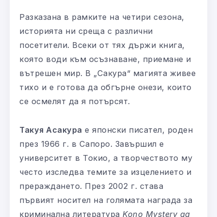
Разказана в рамките на четири сезона,
историята ни среща с различни
посетители. Всеки от тях държи книга,
която води към осъзнаване, приемане и
вътрешен мир. В „Сакура“ магията живее
тихо и е готова да обгърне онези, които
се осмелят да я потърсят.
Такуя Асакура
е японски писател, роден
през 1966 г. в Сапоро. Завършил е
университет в Токио, а творчеството му
често изследва темите за изцелението и
прераждането. През 2002 г. става
първият носител на голямата награда за
криминална литература
Kono Mystery ga