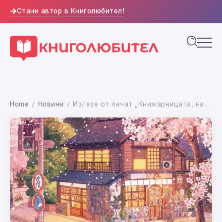
Стани автор в Книголюбител!
Home
Новини
Излезе от печат „Книжарницата, над която вишната бди“ от Такуя Асакура
/
/