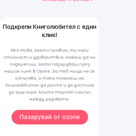
Подкрепи Книголюбител с един
клик!
Ако това, което правим, ти носи
стойност и удоволствие, можеш да ни
подкрепиш, като пазаруваш през
нашия линк в Ozone. За теб нищо не се
оскъпява, а така помагаш на
Книголюбител да расте и да достига
до още хора, които търсят смисъл
между редовете.
Пазарувай от ozone