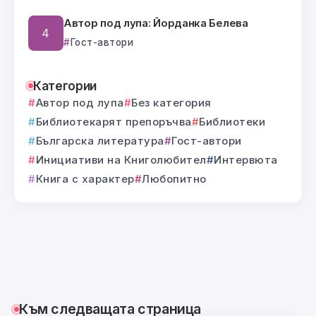
Автор под лупа: Йорданка Белева
Гост-автори
Категории
Автор под лупа
Без категория
Библиотекарят препоръчва
Библиотеки
Българска литература
Гост-автори
Инициативи на Книголюбител
Интервюта
Книга с характер
Любопитно
Към следващата страница