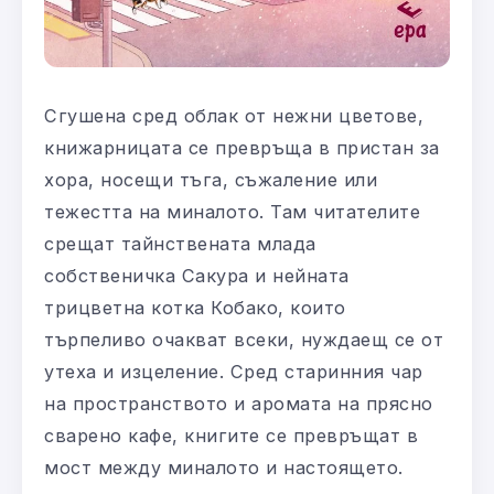
Сгушена сред облак от нежни цветове,
книжарницата се превръща в пристан за
хора, носещи тъга, съжаление или
тежестта на миналото. Там читателите
срещат тайнствената млада
собственичка Сакура и нейната
трицветна котка Кобако, които
търпеливо очакват всеки, нуждаещ се от
утеха и изцеление. Сред старинния чар
на пространството и аромата на прясно
сварено кафе, книгите се превръщат в
мост между миналото и настоящето.