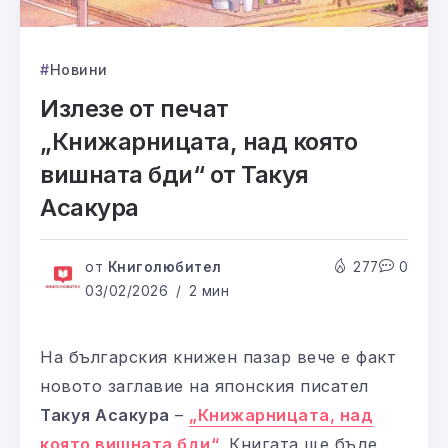
Новини
Излезе от печат
„Книжарницата, над която
вишната бди“ от Такуя
Асакура
от
Книголюбител
277
0
03/02/2026
2 мин
На българския книжен пазар вече е факт
новото заглавие на японския писател
Такуя Асакура
–
„Книжарницата, над
която вишната бди“
. Книгата ще бъде