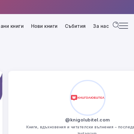
ани книги
Нови книги
Събития
За нас
@knigolubitel.com
Книги, вдъхновения и читателски вълнения – последв
Instagram.