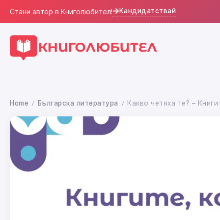
Кандидатствай
Стани автор в Книголюбител!
Home
Българска литература
Какво четяха те? – Книг
/
/