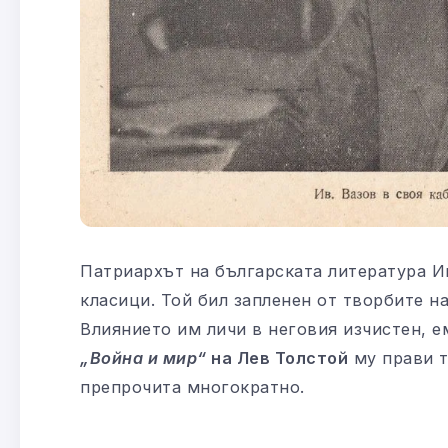
Патриархът на българската литература И
класици. Той бил запленен от творбите н
Влиянието им личи в неговия изчистен, 
„Война и мир“
на Лев Толстой
му прави т
препрочита многократно.