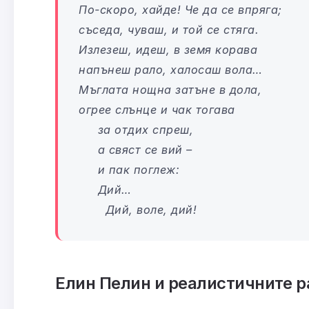
По-скоро, хайде! Че да се впряга;
съседа, чуваш, и той се стяга.
Излезеш, идеш, в земя корава
напънеш рало, халосаш вола…
Мъглата нощна затъне в дола,
огрее слънце и чак тогава
за отдих спреш,
а свяст се вий –
и пак поглеж:
Дий…
Дий, воле, дий!
Елин Пелин и реалистичните р