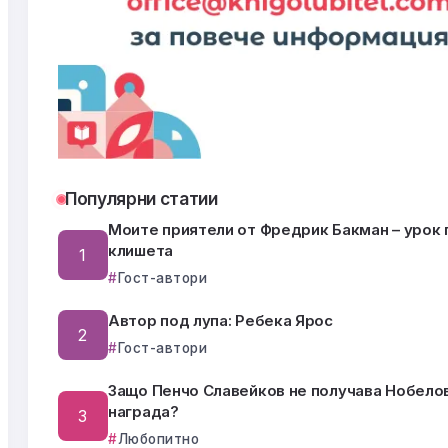
Популярни статии
Моите приятели от Фредрик Бакман – урок 
клишета
Гост-автори
Автор под лупа: Ребека Ярос
Гост-автори
Защо Пенчо Славейков не получава Нобело
награда?
Любопитно