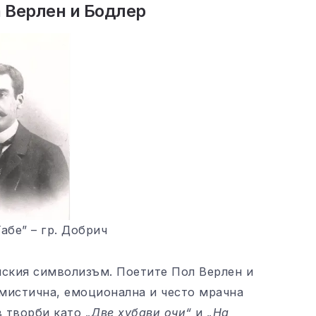
 Верлен и Бодлер
абе” – гр. Добрич
нския символизъм. Поетите Пол Верлен и
мистична, емоционална и често мрачна
в творби като
„Две хубави очи“
и
„На