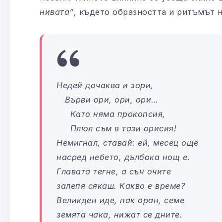
нивата“
, където образността и ритъмът 
Недей дочаква и зори,
Върви ори, ори, ори…
Като няма прокопсия,
Плюл съм в тази орисия!
Немигнал, ставай: ей, месец още
насред небето, дълбока нощ е.
Главата тегне, а сън очите
залепя сякаш. Какво е време?
Великден иде, пак оран, семе
земята чака, нижат се дните.