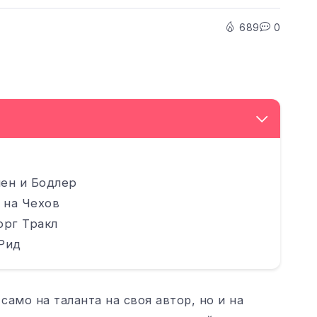
689
0
ен и Бодлер
 на Чехов
орг Тракл
Рид
само на таланта на своя автор, но и на