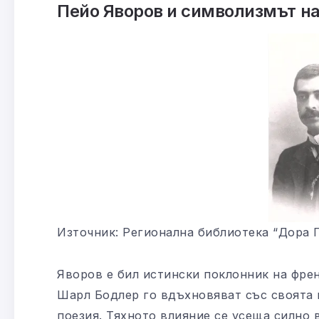
Пейо Яворов и символизмът на
Източник: Регионална библиотека “Дора Г
Яворов е бил истински поклонник на фре
Шарл Бодлер го вдъхновяват със своята 
поезия. Тяхното влияние се усеща силно 