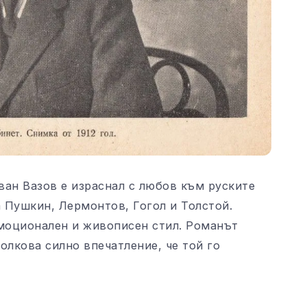
ван Вазов е израснал с любов към руските
а Пушкин, Лермонтов, Гогол и Толстой.
емоционален и живописен стил. Романът
олкова силно впечатление, че той го