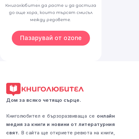
Книголюбител да расте и да достига
до още хора, които търсят смисъл
между редовете.
Пазарувай от ozone
Дом за всяко четящо сърце.
Книголюбител е бързоразвиваща се
онлайн
медия за книги и новини от литературния
свят
. В сайта ще откриете ревюта на книги,