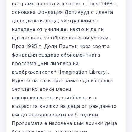
на грамотността и четенето. През 1988 г.
основава Фондация Доливууд с идеята
да подкрепя деца, застрашени от
изпадане от училище, както и да ги
вдъхновява за образователни успехи.
През 1995 г. Доли Партън чрез своята
фондация създава абонаментната
програма
„Библиотека на
въображението“
(Imagination Library).
Идеята на тази програма е да изпраща
безплатно всеки месец
висококачествени, съобразени с
възрастта книжки на деца от раждането
им до навършването на 5 години.
Програмата е насочена към всички деца
без значение от доходите им.