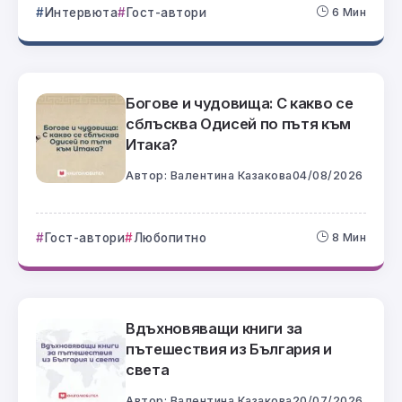
Интервюта
Гост-автори
6 Мин
Богове и чудовища: С какво се
сблъсква Одисей по пътя към
Итака?
Автор:
Валентина Казакова
04/08/2026
Гост-автори
Любопитно
8 Мин
Вдъхновяващи книги за
пътешествия из България и
света
Автор:
Валентина Казакова
20/07/2026