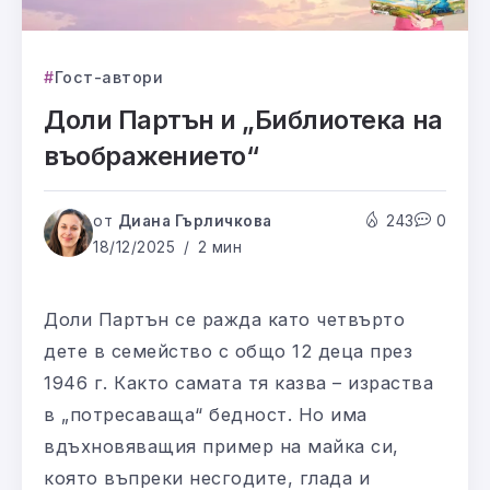
Гост-автори
Доли Партън и „Библиотека на
въображението“
от
Диана Гърличкова
243
0
18/12/2025
2 мин
Доли Партън се ражда като четвърто
дете в семейство с общо 12 деца през
1946 г. Както самата тя казва – израства
в „потресаваща“ бедност. Но има
вдъхновяващия пример на майка си,
която въпреки несгодите, глада и