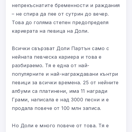
непрекъснатите бременности и раждания
– не спира да пее от сутрин до вечер.
Това до голяма степен предопределя
кариерата на певица на Доли.
Всички свързват Доли Партън само с
нейната певческа кариера и това е
разбираемо. Тя е една от най-
популярните и най-награждавани кънтри
певици за всички времена. 25 от нейните
албуми са платинени, има 11 награди
Грами, написала е над 3000 песни и е
продала повече от 100 млн записа.
Но Доли е много повече от това. Тя е