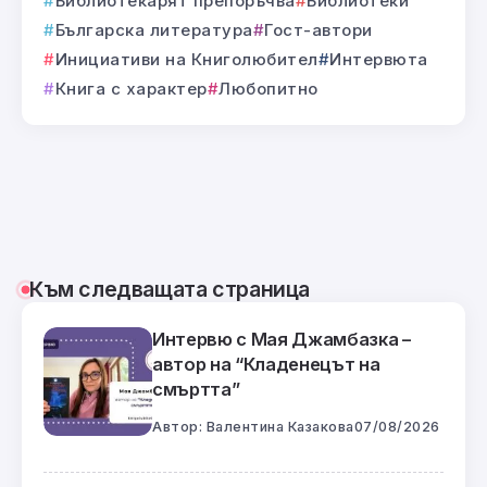
Библиотекарят препоръчва
Библиотеки
Българска литература
Гост-автори
Инициативи на Книголюбител
Интервюта
Книга с характер
Любопитно
Към следващата страница
Интервю с Мая Джамбазка –
автор на “Кладенецът на
смъртта”
Автор:
Валентина Казакова
07/08/2026