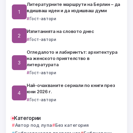
Литературните маршрути на Берлин – да
вдишваш идеи и да издишваш думи
Гост-автори
Изпитанията на словото днес
Гост-автори
Огледалото и лабиринтът: архитектура
на женското приятелство в
литературата
Гост-автори
Най-очакваните сериали по книги през
юни 2026 г.
Гост-автори
Категории
Автор под лупа
Без категория