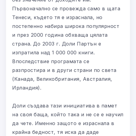
Първоначално се провежда само в щата
Тенеси, където тя е израснала, но
постепенно набира широка популярност
и през 2000 година обхваща цялата
страна. До 2003 г. Доли Партън е
изпратила над 1 000 000 книги.
Впоследствие програмата се
разпростира и в други страни по света
(Канада, Великобритания, Австралия,
Ирландия).
Доли създава тази инициатива в памет
на своя баща, който така и не се е научил
да чете. Именно защото е израснала в
крайна бедност, тя иска да даде