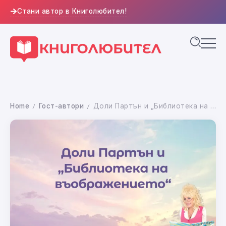
Стани автор в Книголюбител!
Home
Гост-автори
Доли Партън и „Библиотека на въображението“
/
/