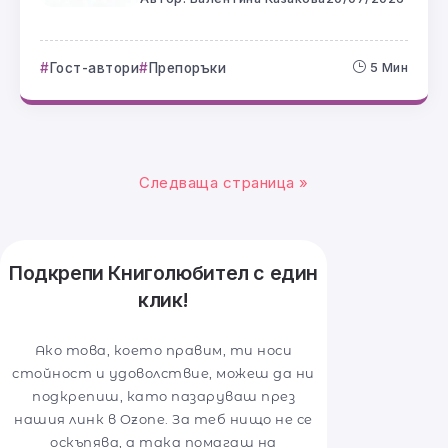
Гост-автори
Препоръки
5 Мин
Следваща страница »
Подкрепи Книголюбител с един
клик!
Ако това, което правим, ти носи
стойност и удоволствие, можеш да ни
подкрепиш, като пазаруваш през
нашия линк в Ozone. За теб нищо не се
оскъпява, а така помагаш на