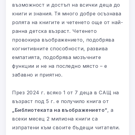
възможност и достъп на всички деца до
книги и знания. Тя много добре осъзнава
ролята на книгите и четенето още от най-
ранна детска възраст. Четенето
провокира въображението, подобрява
когнитивните способности, развива
емпатията, подобрява мозъчните
функции и не на последно място – е
забавно и приятно.
През 2024 г. всяко 1 от 7 деца в САЩ на
възраст под 5 г. е получило книга от
„Библиотеката на въображението“
, а
всеки месец 2 милиона книги са
изпратени към своите бъдещи читатели.