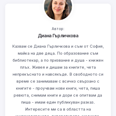
Автор:
Диана Гърличкова
Казвам се Диана Гърличкова и съм от София,
майка на две деца. По образование съм
библиотекар, а по призвание и душа - книжен
плъх. Живея и дишам за книгите, чета
непрекъснато и навсякъде. В свободното си
време се занимавам с всичко свързано с
книгите - проучвам нови книги, чета, пиша
ревюта, снимам книги и дори се опитвам да
пиша - имам един публикуван разказ.
Интересите ми са в областта на