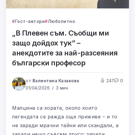
Гост-автори
Любопитно
„В Плевен съм. Съобщи ми
защо дойдох тук” –
анекдотите за най-разсеяния
български професор
от
Валентина Казакова
247
0
01/04/2026
3 мин
Малцина са хората, около които
легендата се ражда още приживе – и то
не заради мрачни тайни или скандали, а
заради нещо съвсем друго: заради