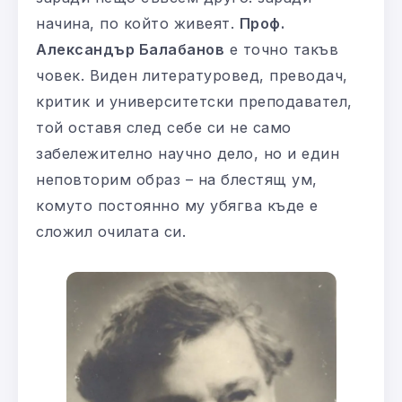
начина, по който живеят.
Проф.
Александър Балабанов
е точно такъв
човек. Виден литературовед, преводач,
критик и университетски преподавател,
той оставя след себе си не само
забележително научно дело, но и един
неповторим образ – на блестящ ум,
комуто постоянно му убягва къде е
сложил очилата си.