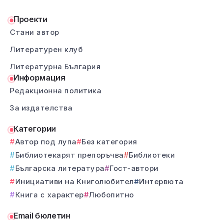
Проекти
Стани автор
Литературен клуб
Литературна България
Информация
Редакционна политика
За издателства
Категории
Автор под лупа
Без категория
Библиотекарят препоръчва
Библиотеки
Българска литература
Гост-автори
Инициативи на Книголюбител
Интервюта
Книга с характер
Любопитно
Email бюлетин