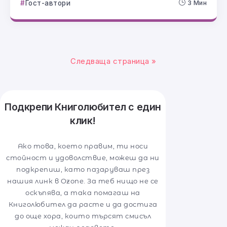
Гост-автори
3 Мин
Следваща страница »
Подкрепи Книголюбител с един
клик!
Ако това, което правим, ти носи
стойност и удоволствие, можеш да ни
подкрепиш, като пазаруваш през
нашия линк в Ozone. За теб нищо не се
оскъпява, а така помагаш на
Книголюбител да расте и да достига
до още хора, които търсят смисъл