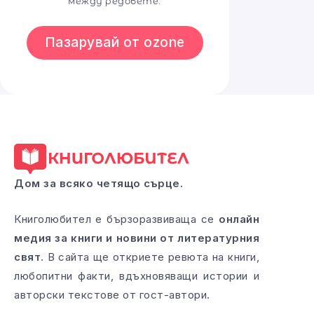
между редовете.
Пазарувай от ozone
Дом за всяко четящо сърце.
Книголюбител е бързоразвиваща се
онлайн
медия за книги и новини от литературния
свят
. В сайта ще откриете ревюта на книги,
любопитни факти, вдъхновяващи истории и
авторски текстове от гост-автори.