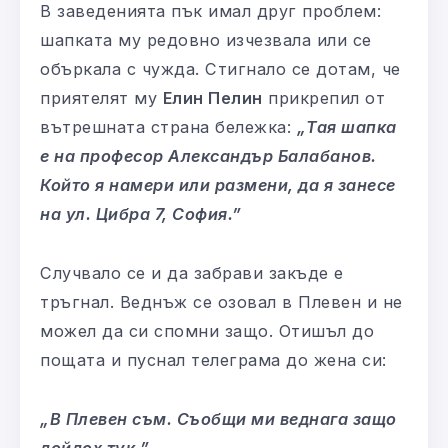
В заведенията пък имал друг проблем:
шапката му редовно изчезвала или се
объркала с чужда. Стигнало се дотам, че
приятелят му
Елин Пелин
прикрепил от
вътрешната страна бележка:
„Тая шапка
е на професор Александър Балабанов.
Който я намери или размени, да я занесе
на ул. Цибра 7, София.”
Случвало се и да забрави закъде е
тръгнал. Веднъж се озовал в Плевен и не
можел да си спомни защо. Отишъл до
пощата и пуснал телеграма до жена си:
„В Плевен съм. Съобщи ми веднага защо
дойдох тук.”