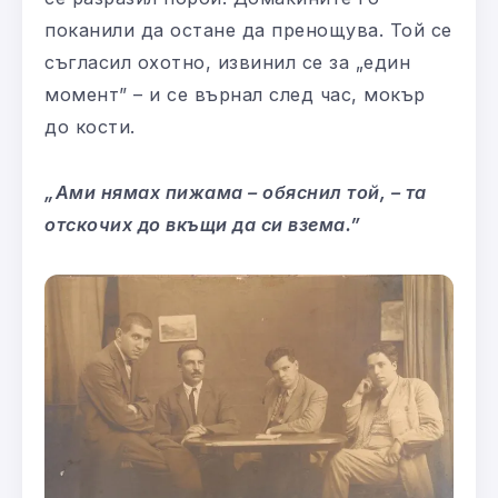
поканили да остане да пренощува. Той се
съгласил охотно, извинил се за „един
момент” – и се върнал след час, мокър
до кости.
„Ами нямах пижама – обяснил той, – та
отскочих до вкъщи да си взема.”