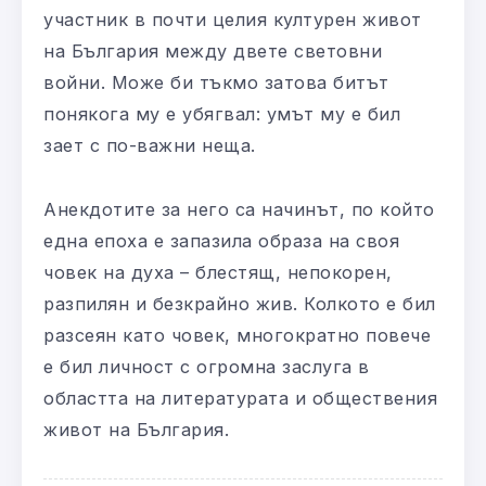
участник в почти целия културен живот
на България между двете световни
войни. Може би тъкмо затова битът
понякога му е убягвал: умът му е бил
зает с по-важни неща.
Анекдотите за него са начинът, по който
една епоха е запазила образа на своя
човек на духа – блестящ, непокорен,
разпилян и безкрайно жив. Колкото е бил
разсеян като човек, многократно повече
е бил личност с огромна заслуга в
областта на литературата и обществения
живот на България.