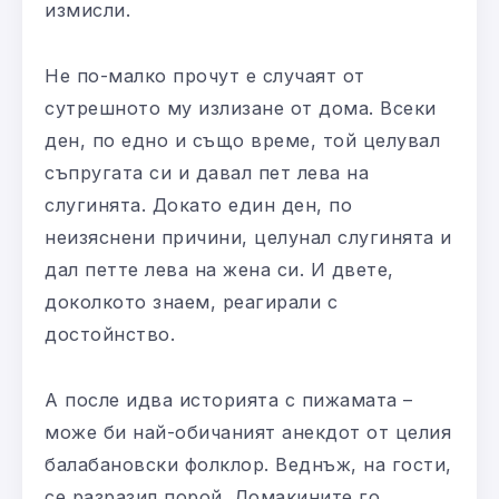
измисли.
Не по-малко прочут е случаят от
сутрешното му излизане от дома. Всеки
ден, по едно и също време, той целувал
съпругата си и давал пет лева на
слугинята. Докато един ден, по
неизяснени причини, целунал слугинята и
дал петте лева на жена си. И двете,
доколкото знаем, реагирали с
достойнство.
А после идва историята с пижамата –
може би най-обичаният анекдот от целия
балабановски фолклор. Веднъж, на гости,
се разразил порой. Домакините го