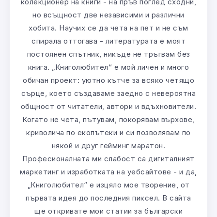
колекционер на книги - на пръв поглед сходни,
но всъщност две независими и различни
хобита. Научих се да чета на пет и не съм
спирала оттогава - литературата е моят
постоянен спътник, никъде не тръгвам без
книга. „Книголюбител“ е мой личен и много
обичан проект: уютно кътче за всяко четящо
сърце, което създаваме заедно с невероятна
общност от читатели, автори и вдъхновители.
Когато не чета, пътувам, покорявам върхове,
криволича по екопътеки и си позволявам по
някой и друг гейминг маратон.
Професионалната ми слабост са дигиталният
маркетинг и изработката на уебсайтове - и да,
„Книголюбител“ е изцяло мое творение, от
първата идея до последния пиксел. В сайта
ще откривате мои статии за български