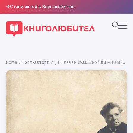
Стани автор в Книголюбител!
Home
Гост-автори
„В Плевен съм. Съобщи ми защо дойдох тук” – анекдотите за най-разсеяния български професор
/
/