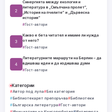
Синергията между екология и
литература в „Смълчана пролет“,
„История на пчелите“ и „Дървесна
история“
Гост-автори
Какво е бета читател и имаме ли нужда
от него?
Гост-автори
Литературните маршрути на Берлин – да
вдишваш идеи и да издишваш думи
Гост-автори
Категории
Автор под лупа
Без категория
Библиотекарят препоръчва
Библиотеки
Българска литература
Гост-автори
Инициативи на Книголюбител
Интервюта