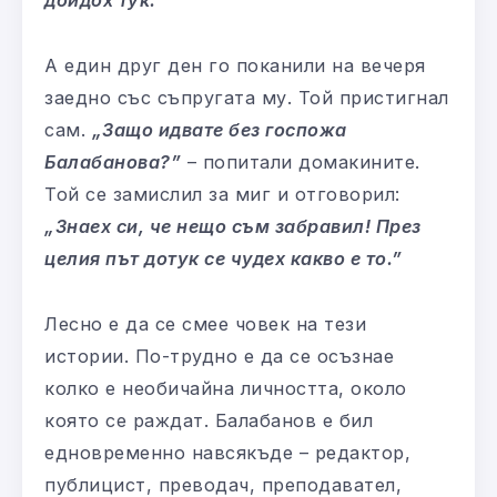
А един друг ден го поканили на вечеря
заедно със съпругата му. Той пристигнал
сам.
„Защо идвате без госпожа
Балабанова?”
– попитали домакините.
Той се замислил за миг и отговорил:
„Знаех си, че нещо съм забравил! През
целия път дотук се чудех какво е то.”
Лесно е да се смее човек на тези
истории. По-трудно е да се осъзнае
колко е необичайна личността, около
която се раждат. Балабанов е бил
едновременно навсякъде – редактор,
публицист, преводач, преподавател,