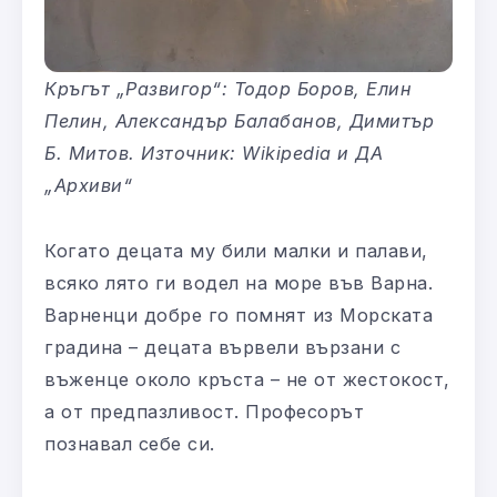
Кръгът „Развигор“: Тодор Боров, Елин
Пелин, Александър Балабанов, Димитър
Б. Митов. Източник: Wikipedia и ДА
„Архиви“
Когато децата му били малки и палави,
всяко лято ги водел на море във Варна.
Варненци добре го помнят из Морската
градина – децата вървели вързани с
въженце около кръста – не от жестокост,
а от предпазливост. Професорът
познавал себе си.