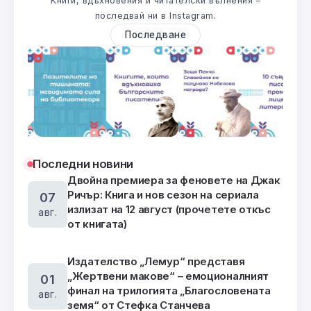
Книги, вдъхновения и читателски вълнения –
последвай ни в Instagram.
Последване
Последни новини
Двойна премиера за феновете на Джак
Ричър: Книга и нов сезон на сериала
07
излизат на 12 август (прочетете откъс
авг.
от книгата)
Издателство „Лемур“ представя
„Жертвени макове“ – емоционалният
01
финал на трилогията „Благословената
авг.
земя“ от Стефка Станчева