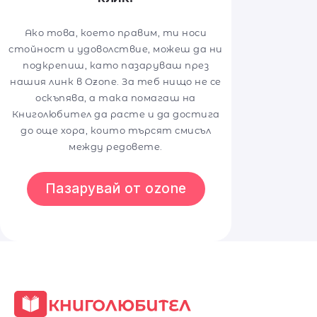
Ако това, което правим, ти носи
стойност и удоволствие, можеш да ни
подкрепиш, като пазаруваш през
нашия линк в Ozone. За теб нищо не се
оскъпява, а така помагаш на
Книголюбител да расте и да достига
до още хора, които търсят смисъл
между редовете.
Пазарувай от ozone