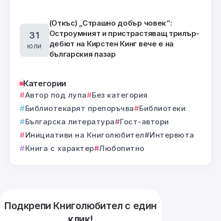
(Откъс) „Страшно добър човек“:
Остроумният и пристрастяващ трилър-
31
дебют на Кирстен Кинг вече е на
юли
българския пазар
Категории
Автор под лупа
Без категория
Библиотекарят препоръчва
Библиотеки
Българска литература
Гост-автори
Инициативи на Книголюбител
Интервюта
Книга с характер
Любопитно
Подкрепи Книголюбител с един
клик!