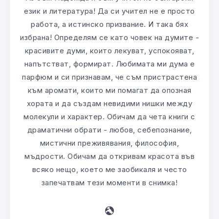
език и литература! Да си учител не е просто
работа, а истинско призвание. И така бях
избрана! Определям се като човек на думите -
красивите думи, които лекуват, успокояват,
напътстват, формират. Любимата ми дума е
парфюм и си признавам, че съм пристрастена
към аромати, които ми помагат да опозная
хората и да създам невидими нишки между
молекули и характер. Обичам да чета книги с
драматични обрати - любов, себепознание,
мистични преживявания, философия,
мъдрости. Обичам да откривам красота във
всяко нещо, което ме заобикаля и често
запечатвам тези моменти в снимка!