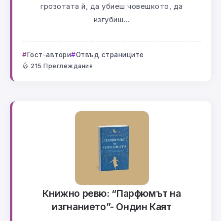
грозотата й, да убиеш човешкото, да
изгубиш...
Гост-автори
Отвъд страниците
215 Преглеждания
Книжно ревю: “Парфюмът на
изгнанието”- Ондин Каят