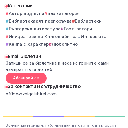
Категории
Автор под лупа
Без категория
Библиотекарят препоръчва
Библиотеки
Българска литература
Гост-автори
Инициативи на Книголюбител
Интервюта
Книга с характер
Любопитно
Email бюлетин
Запиши се за бюлетина и нека историите сами
намират пътя до теб.
Абонирай се
За контакти и сътрудничество
office@knigolubitel.com
Всички материали, публикувани на сайта, са авторска