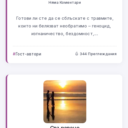
Няма Коментари
Готови ли сте да се сблъскате с травмите,
които ни белязват необратимо – геноцид,
изгнаничество, бездомност,...
Гост-автори
344 Преглеждания