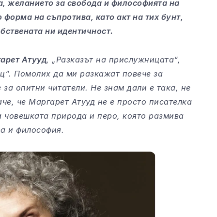
, желанието за свобода и философията на
 форма на съпротива, като акт на тих бунт,
обствената ни идентичност.
арет Атууд
, „Разказът на прислужницата“,
ц“. Помолих да ми разкажат повече за
 за опитни читатели. Не знам дали е така, не
аче, че Маргарет Атууд не е просто писателка
на човешката природа и перо, която размива
а и философия.