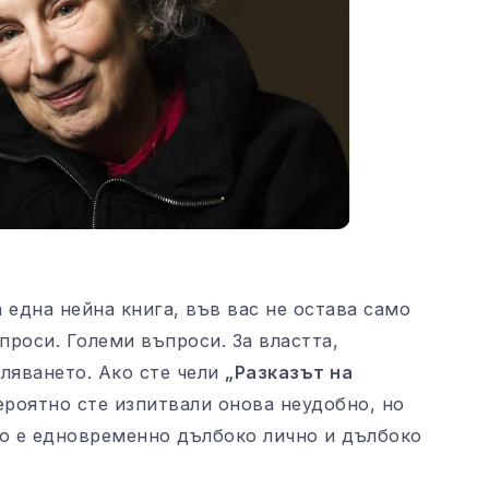
 една нейна книга, във вас не остава само
проси. Големи въпроси. За властта,
ляването. Ако сте чели
„Разказът на
вероятно сте изпитвали онова неудобно, но
то е едновременно дълбоко лично и дълбоко