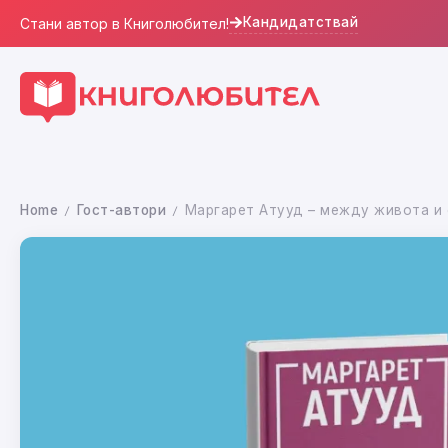
Кандидатствай
Стани автор в Книголюбител!
Home
Гост-автори
Маргарет Атууд – между живота и
/
/