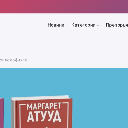
Новини
Категории
Препоръч
 философията