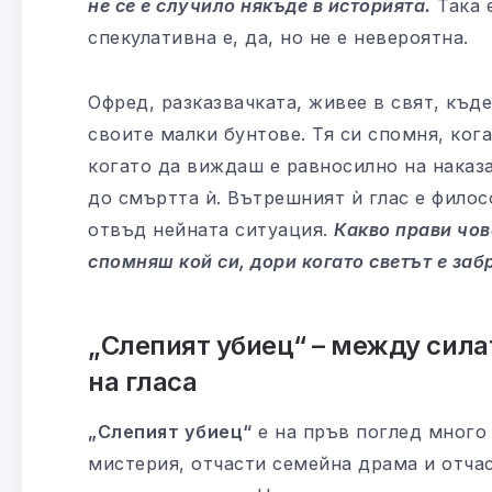
не се е случило някъде в историята.
Така е
спекулативна е, да, но не е невероятна.
Офред, разказвачката, живее в свят, къде
своите малки бунтове. Тя си спомня, ког
когато да виждаш е равносилно на наказа
до смъртта ѝ. Вътрешният ѝ глас е филос
отвъд нейната ситуация.
Какво прави чов
спомняш кой си, дори когато светът е заб
„Слепият убиец“ – между сила
на гласа
„Слепият убиец“
е на пръв поглед много 
мистерия, отчасти семейна драма и отча