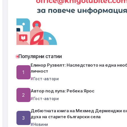
Популярни статии
Елинор Рузвелт: Наследството на една нео
личност
Гост-автори
Автор под лупа: Ребека Ярос
Гост-автори
Дебютната книга на Мехмед Дерменджи о
духа на старите български села
Новини