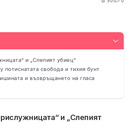
501
0
жницата“ и „Слепият убиец“
у потиснатата свобода и тихия бунт
тишината и възвръщането на гласа
прислужницата“ и „Слепият