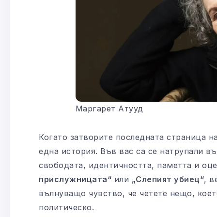
Маргарет Атууд
Когато затворите последната страница на
една история. Във вас са се натрупали въ
свободата, идентичността, паметта и оце
прислужницата“
или
„Слепият убиец“
, 
вълнуващо чувство, че четете нещо, кое
политическо.