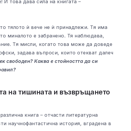
! И това дава сила на книгата –
то тялото ѝ вече не ѝ принадлежи. Тя има
ато миналото е забранено. Тя наблюдава,
ние. Тя мисли, когато това може да доведе
офски, задава въпроси, които отекват далеч
ек свободен? Каква е стойността да си
равил?
та на тишината и възвръщането
различна книга – отчасти литературна
сти научнофантастична история, вградена в