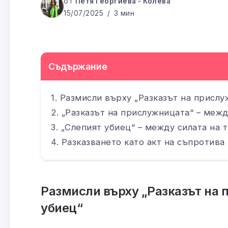
от
Петя Георгиева - Колева
15/07/2025
3 мин
Съдържание
Размисли върху „Разказът на прислу
„Разказът на прислужницата“ – межд
„Слепият убиец“ – между силата на 
Разказването като акт на съпротива
Размисли върху „Разказът на 
убиец“