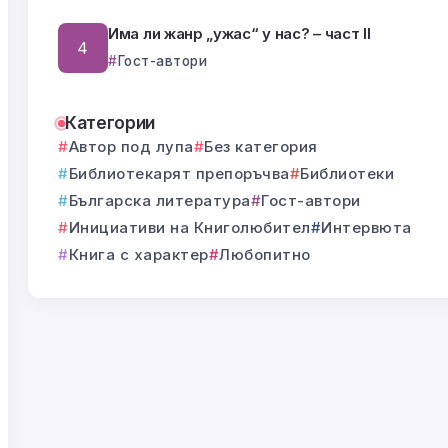
Има ли жанр „ужас“ у нас? – част II
Гост-автори
Категории
Автор под лупа
Без категория
Библиотекарят препоръчва
Библиотеки
Българска литература
Гост-автори
Инициативи на Книголюбител
Интервюта
Книга с характер
Любопитно