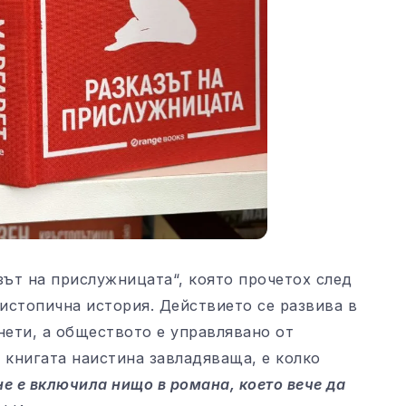
азът на прислужницата“, която прочетох след
дистопична история. Действието се развива в
нети, а обществото е управлявано от
 книгата наистина завладяваща, е колко
не е включила нищо в романа, което вече да