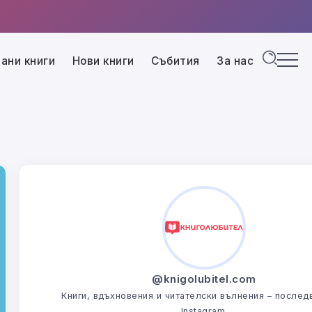
ани книги
Нови книги
Събития
За нас
@knigolubitel.com
Книги, вдъхновения и читателски вълнения – последв
Instagram.