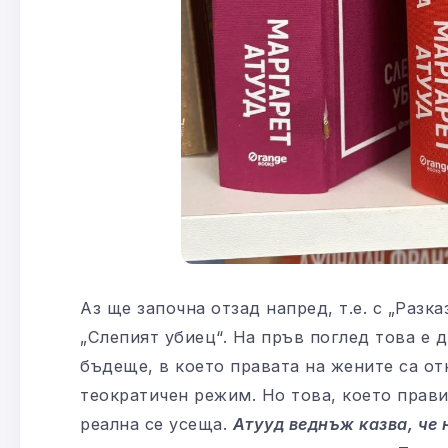
Аз ще започна отзад напред, т.е. с „Разк
„Слепият убиец“. На пръв поглед това е 
бъдеще, в което правата на жените са от
теократичен режим. Но това, което прави
реална се усеща.
Атууд веднъж казва, че 