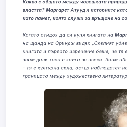
Какво е общото между човешката природа
властта? Маргарет Атууд и историите като
като памет, която служи за връщане на с
Когато отидох да си купя книгата на
Марг
на щанда на Ориндж видях „Слепият убие
книгата и първото изречение беше, че тя е
знам дали това е книга за всеки. Знам об
– тя е културна сила, остър наблюдател 
границата между художествена литератур