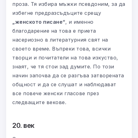
проза. Тя избира мъжки псевдоним, за да
избегне предразсъдъците срещу
„женското писане“
, и именно
благодарение на това е приета
насериозно в литературния свят на
своето време. Въпреки това, всички
творци и почитатели на това изкуство,
знаят, че тя стои зад думите. По този
начин започва да се разгъва затворената
общност и да се слушат и наблюдават
все повече женски гласове през
следващите векове.
20. век