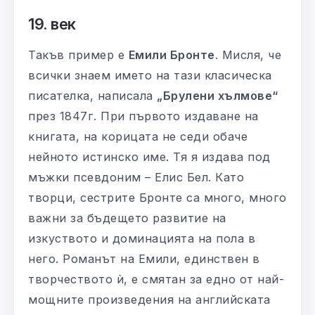
19.
век
Такъв пример е
Емили Бронте
. Мисля, че
всички знаем името на тази класическа
писателка, написала
„Брулени хълмове“
през 1847г. При първото издаване на
книгата, на корицата не седи обаче
нейното истинско име. Тя я издава под
мъжки псевдоним – Елис Бел. Като
творци, сестрите Бронте са много, много
важни за бъдещето развитие на
изкуството и доминацията на пола в
него. Романът на Емили, единствен в
творчеството ѝ, е смятан за едно от най-
мощните произведения на английската