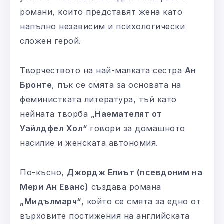
романи, които представят жена като
напълно независим и психологически
сложен герой.
Творчеството на най-малката сестра
Ан
Бронте
, пък се смята за основата на
феминистката литература, тъй като
нейната творба
„Наемателят от
Уайлдфел Хол“
говори за домашното
насилие и женската автономия.
По-късно,
Джордж Елиът (псевдоним на
Мери Ан Еванс)
създава романа
„Мидълмарч“
, който се смята за едно от
върховите постижения на английската