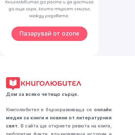
Книголюбител да расте и да достига
до още хора, които търсят смисъл
между редовете.
Пазарувай от ozone
Дом за всяко четящо сърце.
Книголюбител е бързоразвиваща се
онлайн
медия за книги и новини от литературния
свят
. В сайта ще откриете ревюта на книги,
любопитни факти, вдъхновяващи истории и