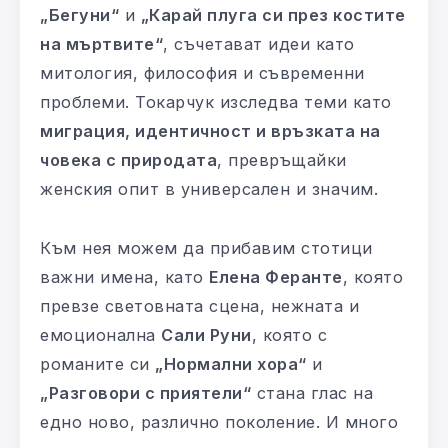
„Бегуни“
и
„Карай плуга си през костите
на мъртвите“
, съчетават идеи като
митология, философия и съвременни
проблеми. Токарчук изследва теми като
миграция, идентичност и връзката на
човека с природата
, превръщайки
женския опит в универсален и значим.
Към нея можем да прибавим стотици
важни имена, като
Елена Феранте
, която
превзе световната сцена, нежната и
емоционална
Сали Руни
, която с
романите си
„Нормални хора“
и
„Разговори с приятели“
стана глас на
едно ново, различно поколение. И много