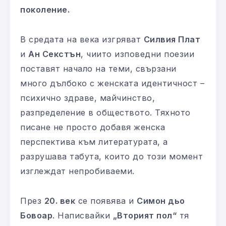
поколение.
В средата на века изгряват
Силвия Плат
и
Ан Секстън
, чиито изповедни поезии
поставят начало на теми, свързани
много дълбоко с женската идентичност –
психично здраве, майчинство,
разпределение в обществото. Тяхното
писане не просто добавя женска
перспектива към литературата, а
разрушава табута, които до този момент
изглеждат непробиваеми.
През
20. век
се появява и
Симон дьо
Бовоар
. Написвайки
„Вторият пол“
тя