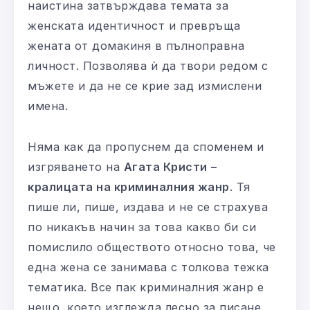
наистина затвърждава темата за
женската идентичност и превръща
жената от домакиня в пълноправна
личност. Позволява ѝ да твори редом с
мъжете и да не се крие зад измислени
имена.
Няма как да пропуснем да споменем и
изгряването на
Агата Кристи
–
кралицата на криминалния жанр
. Тя
пише ли, пише, издава и не се страхува
по никакъв начин за това какво би си
помислило обществото относно това, че
една жена се занимава с толкова тежка
тематика. Все пак криминалния жанр е
нещо, което изглежда лесно за писане,