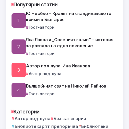
Популярни статии
Ю Несбьо – Кралят на скандинавското
крими в България
Гост-автори
Яна Язова и „Соленият залив“ – история
за разпада на едно поколение
Гост-автори
Автор под лупа: Ина Иванова
Автор под лупа
Вълшебният свят на Николай Райнов
Гост-автори
Категории
Автор под лупа
Без категория
Библиотекарят препоръчва
Библиотеки