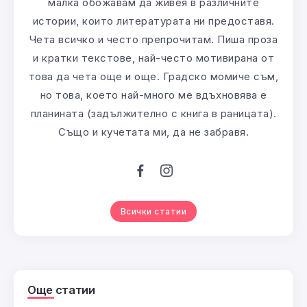
малка обожавам да живея в различните
истории, които литературата ни предоставя.
Чета всичко и често препрочитам. Пиша проза
и кратки текстове, най-често мотивирана от
това да чета още и още. Градско момиче съм,
но това, което най-много ме вдъхновява е
планината (задължително с книга в раницата).
Също и кучетата ми, да не забравя.
Всички статии
Още статии