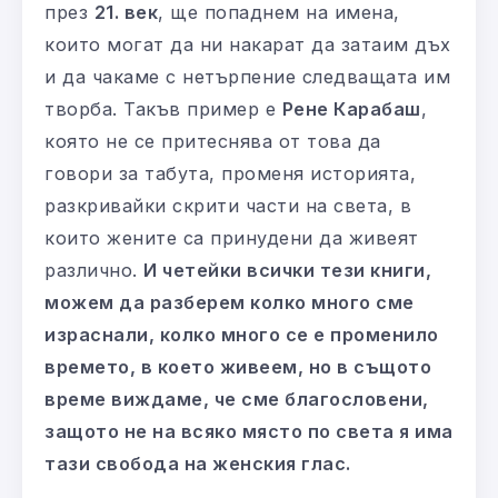
през
21. век
, ще попаднем на имена,
които могат да ни накарат да затаим дъх
и да чакаме с нетърпение следващата им
творба. Такъв пример е
Рене Карабаш
,
която не се притеснява от това да
говори за табута, променя историята,
разкривайки скрити части на света, в
които жените са принудени да живеят
различно.
И четейки всички тези книги,
можем да разберем колко много сме
израснали, колко много се е променило
времето, в което живеем, но в същото
време виждаме, че сме благословени,
защото не на всяко място по света я има
тази свобода на женския глас.