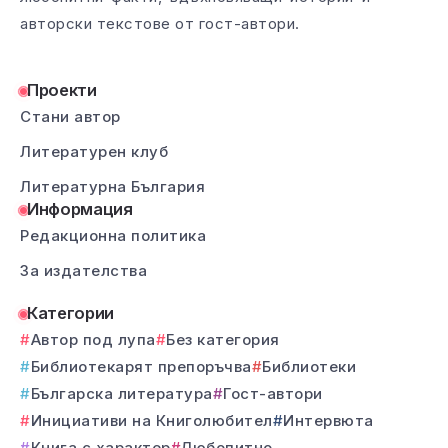
авторски текстове от гост-автори.
Проекти
Стани автор
Литературен клуб
Литературна България
Информация
Редакционна политика
За издателства
Категории
Автор под лупа
Без категория
Библиотекарят препоръчва
Библиотеки
Българска литература
Гост-автори
Инициативи на Книголюбител
Интервюта
Книга с характер
Любопитно