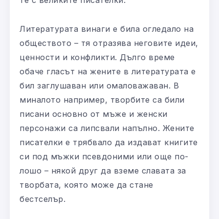
Литературата винаги е била огледало на
обществото – тя отразява неговите идеи,
ценности и конфликти. Дълго време
обаче гласът на жените в литературата е
бил заглушаван или омаловажаван. В
миналото например, творбите са били
писани основно от мъже и женски
персонажи са липсвали напълно. Жените
писателки е трябвало да издават книгите
си под мъжки псевдоними или още по-
лошо – някой друг да вземе славата за
творбата, която може да стане
бестселър.