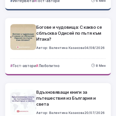
Интервюта
Гост-автори
6 Мин
Богове и чудовища: С какво се
сблъсква Одисей по пътя към
Итака?
Автор:
Валентина Казакова
04/08/2026
Гост-автори
Любопитно
8 Мин
Вдъхновяващи книги за
пътешествия из България и
света
Автор:
Валентина Казакова
20/07/2026