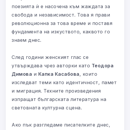
поезията ѝ е насочена към жаждата за
свобода и независимост. Това я прави
революционна за това време и поставя
фундамента на изкуството, каквото го
знаем днес.
След години женският глас се
утвърждава чрез авторки като
Теодора
Димова
и
Капка Касабова
, които
изследват теми като идентичност, памет
и миграция. Техните произведения
изпращат българската литература на
световната културна сцена.
Ако пък разгледаме писателките днес,