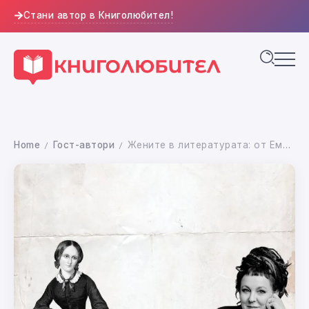
Стани автор в Книголюбител!
Home
Гост-автори
Жените в литературата: от Емили Бронте до Олга Токарчук
/
/