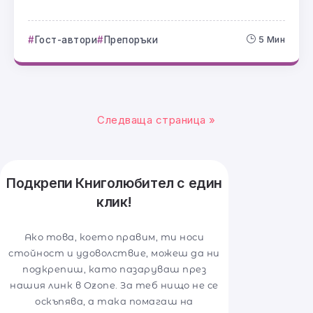
Гост-автори
Препоръки
5 Мин
Следваща страница »
Подкрепи Книголюбител с един
клик!
Ако това, което правим, ти носи
стойност и удоволствие, можеш да ни
подкрепиш, като пазаруваш през
нашия линк в Ozone. За теб нищо не се
оскъпява, а така помагаш на