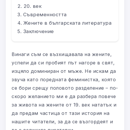
20. век
Съвременността
Жените в българската литература
Заключение
Винаги съм се възхищавала на жените,
успели да си пробият път нагоре в свят,
изцяло доминиран от мъже. Не искам да
звуча като поредната феминистка, която
се бори срещу половото разделение – по-
скоро желанието ми е да разбера повече
за живота на жените от 19. век нататък и
да предам частица от тази история на
нашите читатели, за да се възгордеят и
те с великите писателки.