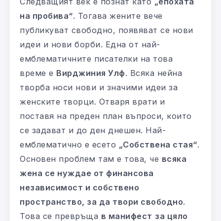
Следващият век е познат като
„епохата
на пробива“
. Тогава жените вече
публикуват свободно, появяват се нови
идеи и нови борби. Една от най-
емблематичните писателки на това
време е
Вирджиния Улф
. Всяка нейна
творба носи нови и значими идеи за
женските творци. Отваря врати и
поставя на преден план въпроси, които
се задават и до ден днешен. Най-
емблематично е есето
„Собствена стая“
.
Основен проблем там е това, че
всяка
жена се нуждае от финансова
независимост и собствено
пространство, за да твори свободно
.
Това се превръща
в манифест
за цяло