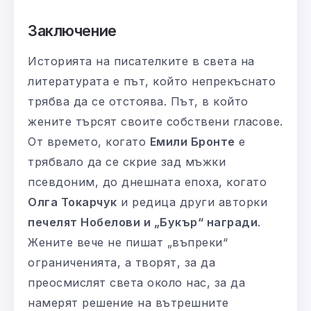
Заключение
Историята на писателките в света на
литературата е път, който непрекъснато
трябва да се отстоява. Път, в който
жените търсят своите собствени гласове.
От времето, когато
Емили Бронте
е
трябвало да се скрие зад мъжки
псевдоним, до днешната епоха, когато
Олга Токарчук
и редица други авторки
печелят Нобелови и „Букър“ награди
.
Жените вече не пишат „въпреки“
ограниченията, а творят, за да
преосмислят света около нас, за да
намерят решение на вътрешните