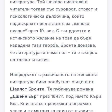
литература. Той шокира писатели и
читатели тогава със суровост, страст и
психологическа дълбочина, които
надхвърлят представите за „женско
писане“ през 19. век. С твърдостта и
истинското желание на това да бъде
издадена тази творба, Бронте доказва,
че литературата няма пол – тя е въпрос
на талант и визия.
Напредъкът в развиването на женската
литература бива подбутнат също и от
Шарлот Бронте
. Тя публикува романа
„Джейн Еър“
през 1847г. под името Къри
Бел. Книгата се превръща в огромен
успех и е смятана за един от първите