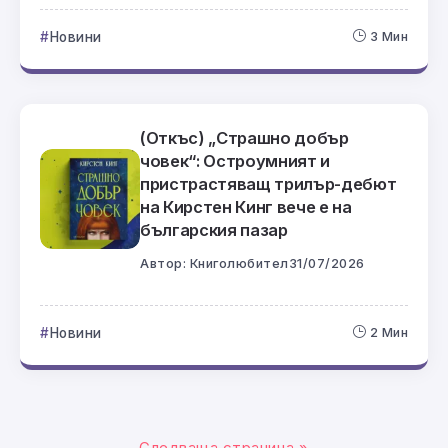
Новини
3 Мин
(Откъс) „Страшно добър
човек“: Остроумният и
пристрастяващ трилър-дебют
на Кирстен Кинг вече е на
българския пазар
Автор:
Книголюбител
31/07/2026
Новини
2 Мин
Следваща страница »