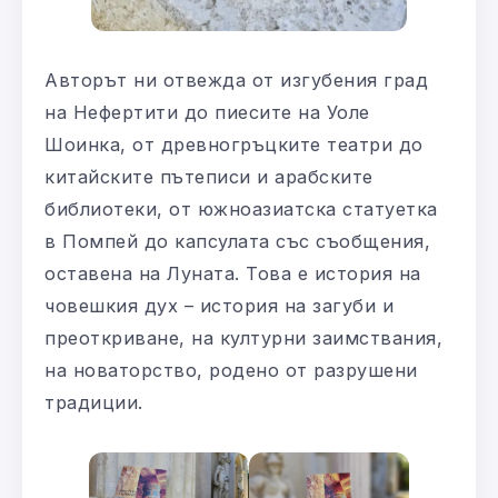
Авторът ни отвежда от изгубения град
на Нефертити до пиесите на Уоле
Шоинка, от древногръцките театри до
китайските пътеписи и арабските
библиотеки, от южноазиатска статуетка
в Помпей до капсулата със съобщения,
оставена на Луната. Това е история на
човешкия дух – история на загуби и
преоткриване, на културни заимствания,
на новаторство, родено от разрушени
традиции.