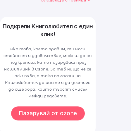
Подкрепи Книголюбител с един
клик!
Ако това, което правим, ти носи
стойност и удоволствие, можеш да ни
подкрепиш, като пазаруваш през
нашия линк в Ozone. За теб нищо не се
оскъпява, а така помагаш на
Книголюбител да расте и да достига
до още хора, които търсят смисъл
между редовете.
Пазарувай от ozone