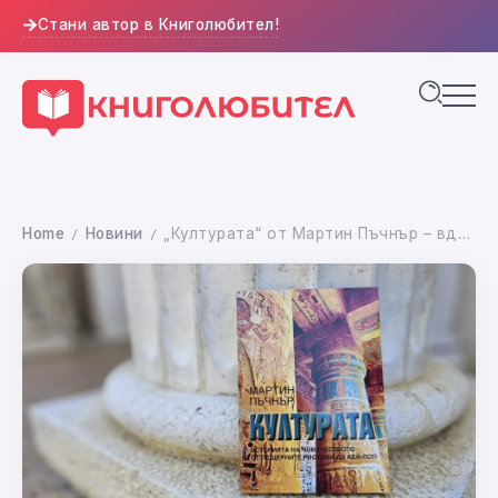
Стани автор в Книголюбител!
Home
Новини
„Културата“ от Мартин Пъчнър – вдъхновяващо пътешествие през историята на човечеството
/
/