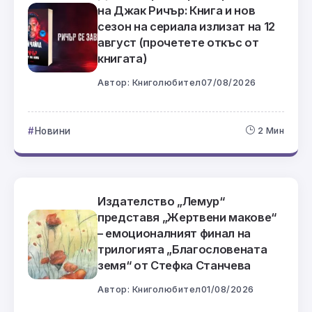
на Джак Ричър: Книга и нов
сезон на сериала излизат на 12
август (прочетете откъс от
книгата)
Автор:
Книголюбител
07/08/2026
Новини
2 Мин
Издателство „Лемур“
представя „Жертвени макове“
– емоционалният финал на
трилогията „Благословената
земя“ от Стефка Станчева
Автор:
Книголюбител
01/08/2026