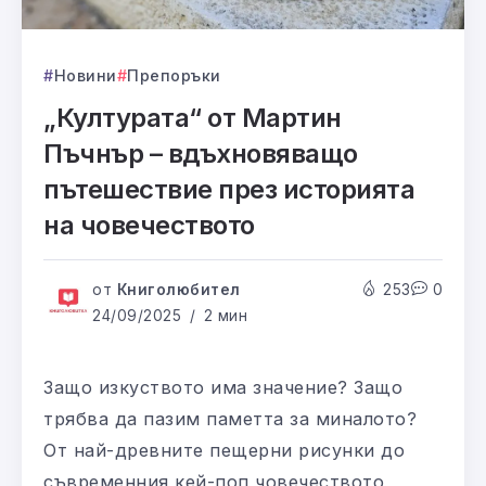
Новини
Препоръки
„Културата“ от Мартин
Пъчнър – вдъхновяващо
пътешествие през историята
на човечеството
от
Книголюбител
253
0
24/09/2025
2 мин
Защо изкуството има значение? Защо
трябва да пазим паметта за миналото?
От най-древните пещерни рисунки до
съвременния кей-поп човечеството