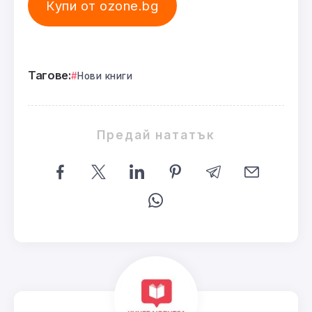
Купи от ozone.bg
Тагове:
Нови книги
Предай нататък