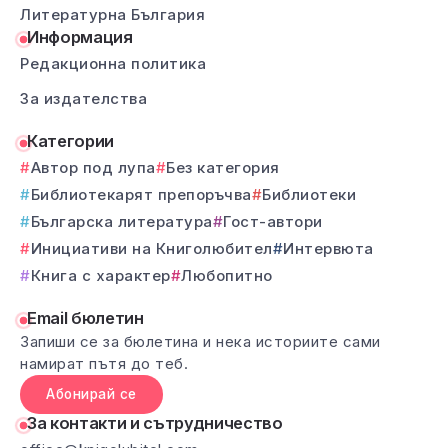
Литературна България
Информация
Редакционна политика
За издателства
Категории
Автор под лупа
Без категория
Библиотекарят препоръчва
Библиотеки
Българска литература
Гост-автори
Инициативи на Книголюбител
Интервюта
Книга с характер
Любопитно
Email бюлетин
Запиши се за бюлетина и нека историите сами
намират пътя до теб.
Абонирай се
За контакти и сътрудничество