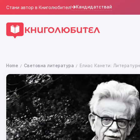
Кандидатствай
Стани автор в Книголюбител!
Home
Световна литература
Елиас Канети: Литературн
/
/