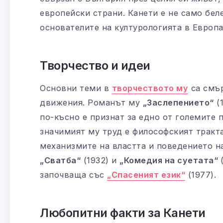
европейски страни. Канети е не само беле
основателите на културологията в Европа
Творчество и идеи
Основни теми в
творчеството му
са смър
движения. Романът му
„Заслепението“
(
по-късно е признат за едно от големите 
значимият му труд е философският тракт
механизмите на властта и поведението н
„Сватба“
(1932) и
„Комедия на суетата“
започваща със
„Спасеният език“
(1977).
Любопитни факти за Канети