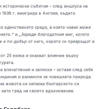
и исторически събития – след аншлуса на
1938 г. емигрира в Англия, където
а единствената среда, в която човек може
нието.“
и
„Заради благодатния миг, когато
е е по-добър от него, хората се превръщат в
от 25 езика и оказват влияние върху
турата.
а впечатления и записки – оставя след себе
людения и размисли за човешката природа.
на живота си запазва българското си
 като град на своето вдъхновение.