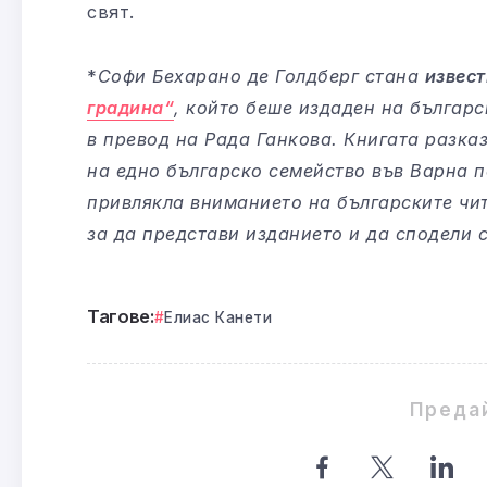
свят.
*
Софи Бехарано де Голдберг стана
извест
градина“
, който беше издаден на българс
в превод на Рада Ганкова. Книгата разка
на едно българско семейство във Варна п
привлякла вниманието на българските чит
за да представи изданието и да сподели 
Тагове:
Елиас Канети
Преда