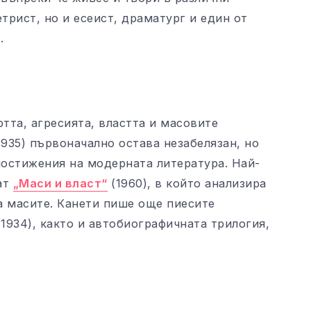
трист, но и есеист, драматург и един от
.
тта, агресията, властта и масовите
1935) първоначално остава незабелязан, но
постижения на модерната литература. Най-
ат
„Маси и власт“
(1960), в който анализира
а масите. Канети пише още пиесите
(1934), както и автобиографичната трилогия,