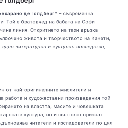
е Голдберг
Бехарано де Голдберг
* – съвременна
и. Той е братовчед на бабата на Софи
чина линия. Откритието на тази връзка
ълбочено живота и творчеството на Канети,
т едно литературно и културно наследство,
ин от най-оригиналните мислители и
на работа и художествени произведения той
бирането на властта, масите и човешката
лгарската култура, но и световно признат
вдъхновява читатели и изследователи по цял