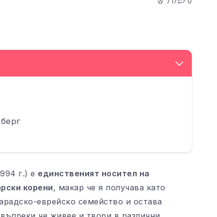
717
0
дберг
1994 г.) е
единственият носител на
арски корени
, макар че я получава като
фарадско-еврейско семейство и остава
 въпреки че живее и твори в различни