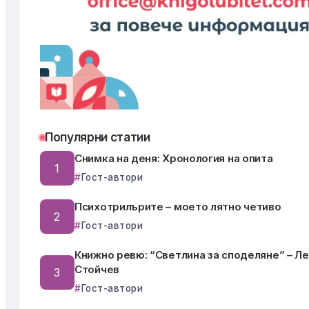
Популярни статии
Снимка на деня: Хронология на опита
Гост-автори
Психотрилърите – моето лятно четиво
Гост-автори
Книжно ревю: “Светлина за споделяне” – Л
Стойчев
Гост-автори