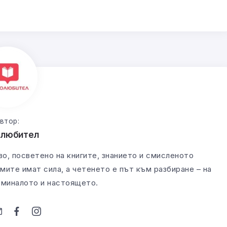
втор:
олюбител
во, посветено на книгите, знанието и смисленото
мите имат сила, а четенето е път към разбиране – на
а миналото и настоящето.