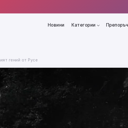
Новини
Категории
Препоръч
ият гений от Русе