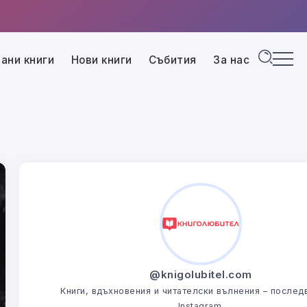
ани книги
Нови книги
Събития
За нас
@knigolubitel.com
Книги, вдъхновения и читателски вълнения – последв
Instagram.