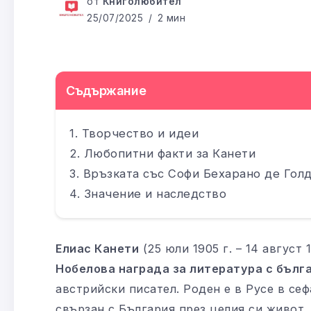
от
Книголюбител
25/07/2025
2 мин
Съдържание
Творчество и идеи
Любопитни факти за Канети
Връзката със Софи Бехарано де Гол
Значение и наследство
Елиас Канети
(25 юли 1905 г. – 14 август 
Нобелова награда за литература с бълг
австрийски писател. Роден е в Русе в се
свързан с България през целия си живот,