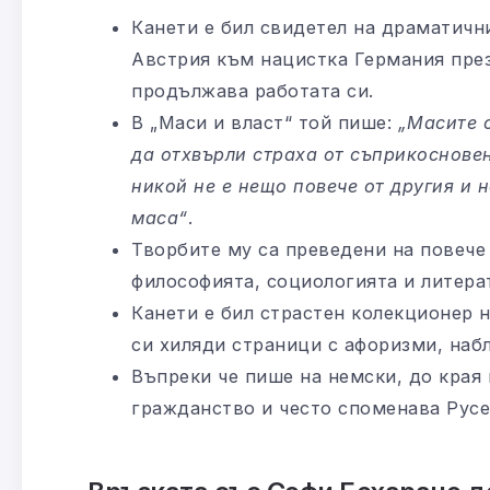
Канети е бил свидетел на драматичн
Австрия към нацистка Германия през 
продължава работата си.
В „Маси и власт“ той пише:
„Масите с
да отхвърли страха от съприкоснове
никой не е нещо повече от другия и н
маса“
.
Творбите му са преведени на повече 
философията, социологията и литера
Канети е бил страстен колекционер н
си хиляди страници с афоризми, наб
Въпреки че пише на немски, до края 
гражданство и често споменава Русе