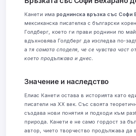
Връзката със Софи Бехарано д
Канети има
роднинска връзка със Софи 
мексиканска писателка с български корен
Голдберг, което ги прави роднини по май
вдъхновява Голдберг да изследва по-зад
а
тя самата споделя, че се чувства част о
което продължава и днес.
Значение и наследство
Елиас Канети остава в историята като ед
писатели на XX век. Със своята теоретич
създава нови понятия и подходи към раз
природа. Канети е не само гордост за бъ
автор, чието творчество продължава да 