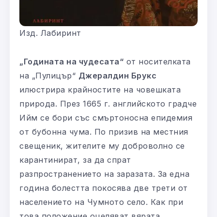
Изд. Лабиринт
„Годината на чудесата“
от носителката
на „Пулицър“
Джералдин Брукс
илюстрира крайностите на човешката
природа. През 1665 г. английското градче
Ийм се бори със смъртоносна епидемия
от бубонна чума. По призив на местния
свещеник, жителите му доброволно се
карантинират, за да спрат
разпространението на заразата. За една
година болестта покосява две трети от
населението на Чумното село. Как при
това положение оцеляват вярата,