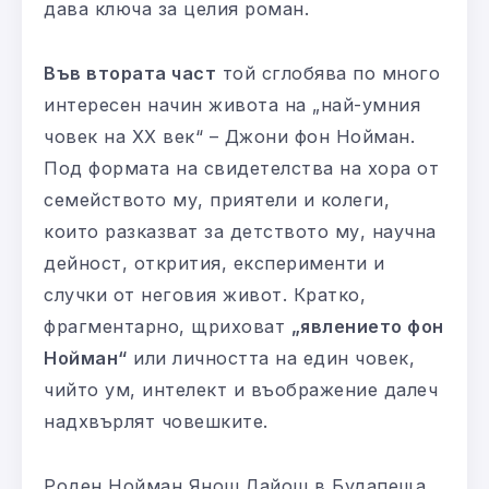
дава ключа за целия роман.
Във втората част
той сглобява по много
интересен начин живота на „най-умния
човек на ХХ век“ – Джони фон Нойман.
Под формата на свидетелства на хора от
семейството му, приятели и колеги,
които разказват за детството му, научна
дейност, открития, експерименти и
случки от неговия живот. Кратко,
фрагментарно, щриховат
„явлението фон
Нойман“
или личността на един човек,
чийто ум, интелект и въображение далеч
надхвърлят човешките.
Роден Нойман Янош Лайош в Будапеща.