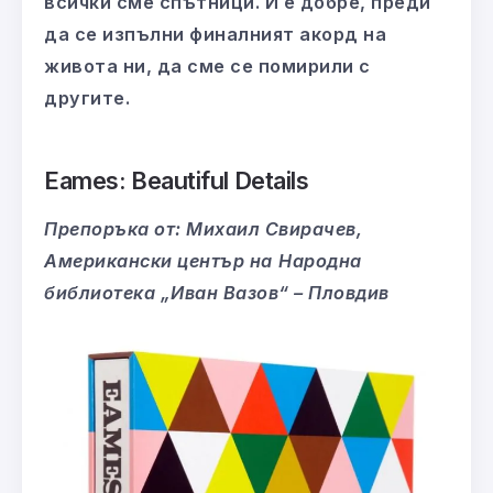
всички сме спътници. И е добре, преди
да се изпълни финалният акорд на
живота ни, да сме се помирили с
другите.
Eames: Beautiful Details
Препоръка от: Михаил Свирачев,
Американски център на
Народна
библиотека „Иван Вазов“ – Пловдив