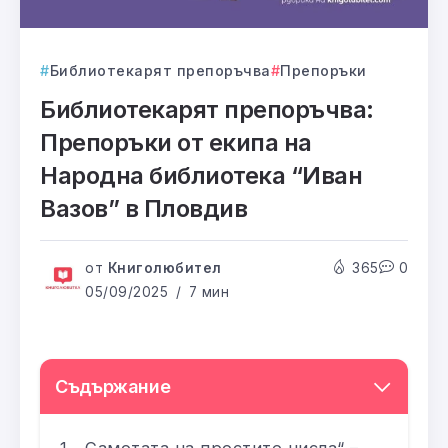
Библиотекарят препоръчва
Препоръки
Библиотекарят препоръчва:
Препоръки от екипа на
Народна библиотека “Иван
Вазов” в Пловдив
от
Книголюбител
365
0
05/09/2025
7 мин
Съдържание
„Самотата на простите числа“ –