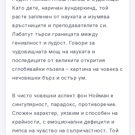
Като дете, наричан вундеркинд, той
расте запленен от науката и изумява
връстниците и преподавателите си.
Лабатут търси границата между
гениалност и лудост. Говори за
чудовищната мощ на науката и
последиците от великите открития
сглобявайки пъзела – картина на човека с
нечовешки бърз и остър ум.
В чисто човешки аспект фон Нойман е
сингулярност, парадокс, противоречие.
Сложен характер, уязвим и способен на
крайности, с емоционални дефицити и
липса на чувство на съпричастност. Той