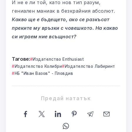
И не е ли той, като нов тип разум,
гениален маниак в безкрайния абсолют.
Какво ще е бъдещето, ако се разкъсат
преките му връзки с човешкото. На какво
си играем ние всъщност?
Тагове:
Издателство Enthusiast
Издателство Колибри
Издателство Лабиринт
НБ "Иван Вазов" - Пловдив
Предай нататък