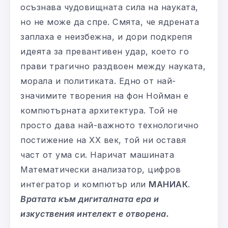
осъзнава чудовищната сила на науката,
но не може да спре. Смята, че ядрената
заплаха е неизбежна, и дори подкрепя
идеята за превантивен удар, което го
прави трагично раздвоен между науката,
морала и политиката. Едно от най-
значимите творения на фон Нойман е
компютърната архитектура. Той не
просто дава най-важното технологично
постижение на ХХ век, той ни оставя
част от ума си. Наричат машината
Математически анализатор, цифров
интегратор и компютър или
МАНИАК
.
Вратата към дигиталната ера и
изкуствения интелект е отворена.