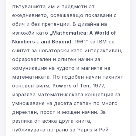
пътуванията им и предмети от
ежедневието, освежаващо показвани с
обич и без претенции. В дизайна на
изложби като
„Mathematica: A World of
Numbers… and Beyond, 1961“
за IBM се
считат за новаторски като интерактивен,
образователен и опитен начин за
комуникация на чудото и магията на
математиката. По подобен начин техният
основен филм,
Powers of Ten
, 1977,
изразява математическата концепция за
умножаване на десета степен по много
директен, прост и мощен начин. За
разлика от всяка друга книга,
публикувана по-рано за Чарлз и Рей