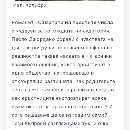
Изд. Колибри
Романът
„Самотата на простите числа“
е чудесен за по-младата ни аудитория.
Паоло Джордано борави с чувствата на
две крехки души, поставени на фона на
реалността такава каквато е – с всички
взаимоотношения, които произтичат в
едно общество, непрощаващо и
отхвърлящо различията. Как родителите
се отнасят към своите различни деца, и
как връстниците експлоатират всяка
възможност за проява на жестокост? И
кога решаваме да се изправим сами?
Тези въпроси разглеждаме тук, и още.