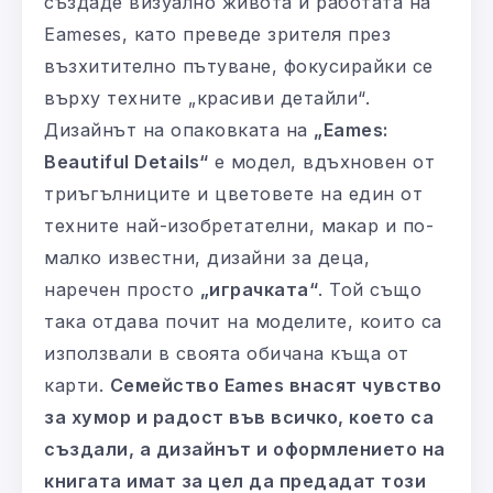
създаде визуално живота и работата на
Eameses, като преведе зрителя през
възхитително пътуване, фокусирайки се
върху техните „красиви детайли“.
Дизайнът на опаковката на
„Eames:
Beautiful Details“
е модел, вдъхновен от
триъгълниците и цветовете на един от
техните най-изобретателни, макар и по-
малко известни, дизайни за деца,
наречен просто
„играчката“
. Той също
така отдава почит на моделите, които са
използвали в своята обичана къща от
карти.
Семейство Eames внасят чувство
за хумор и радост във всичко, което са
създали, а дизайнът и оформлението на
книгата имат за цел да предадат този