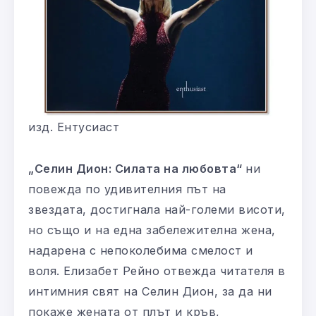
изд. Ентусиаст
„Селин Дион: Силата на любовта“
ни
повежда по удивителния път на
звездата, достигнала най-големи висоти,
но също и на една забележителна жена,
надарена с непоколебима смелост и
воля. Елизабет Рейно отвежда читателя в
интимния свят на Селин Дион, за да ни
покаже жената от плът и кръв,