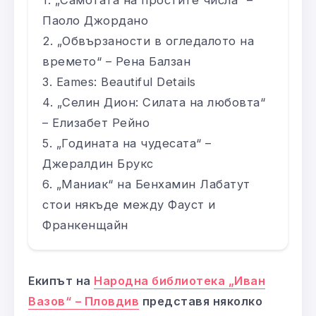
Паоло Джордано
„Обвързаности в огледалото на
времето“ – Рена Балзан
Eames: Beautiful Details
„Селин Дион: Силата на любовта“
– Елизабет Рейно
„Годината на чудесата“ –
Джералдин Брукс
„Маниак“ на Бенхамин Лабатут
стои някъде между Фауст и
Франкенщайн
Екипът на
Народна библиотека
„
Иван
Вазов
“
– Пловдив
представя няколко