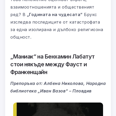
взаимоотношенията и общественият
ред? В
„Годината на чудесата”
Брукс
изследва последиците от катастрофата
за една изолирана и дълбоко религиозна
общност.
„Маниак“ на Бенхамин Лабатут
стои някъде между Фауст и
Франкенщайн
Препоръка от: Албена Николова,
Народна
библиотека „Иван Вазов“ – Пловдив