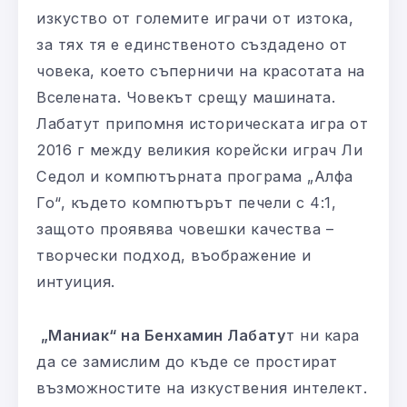
изкуство от големите играчи от изтока,
за тях тя е единственото създадено от
човека, което съперничи на красотата на
Вселената. Човекът срещу машината.
Лабатут припомня историческата игра от
2016 г между великия корейски играч Ли
Седол и компютърната програма „Алфа
Го“, където компютърът печели с 4:1,
защото проявява човешки качества –
творчески подход, въображение и
интуиция.
„Маниак“ на Бенхамин Лабату
т ни кара
да се замислим до къде се простират
възможностите на изкуствения интелект.