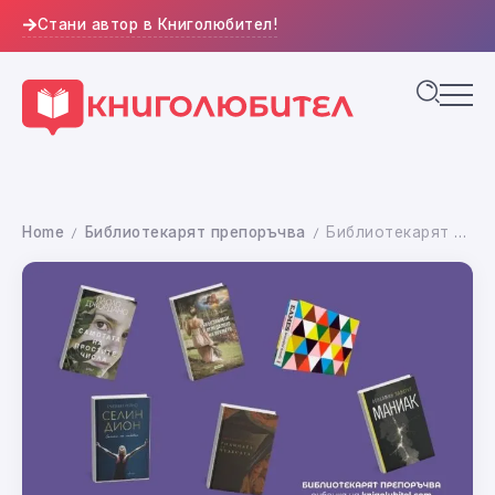
Стани автор в Книголюбител!
Home
Библиотекарят препоръчва
Библиотекарят препоръчва: Препоръки от екипа на Народна библиотека “Иван Вазов” в Пловдив
/
/