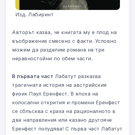
Изд. Лабиринт
Авторът казва, че книгата му е плод на
въображение смесено с факти. Условно
можем да разделим романа на три
неравностойни по обем части.
В първата част
Лабатут разказва
трагичната история на австрийския
физик Паул Еренфест. В епоха на
колосални открития и промени Еренфест
се сблъсква с краха на рационалното в
две направления или казано другояче
Еренфест полудява! С първа част Лабатут