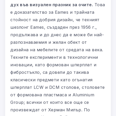
дух във визуален празник за очите.
Това
е доказателство за Eames и трайната
стойност на добрия дизайн, че техният
шезлонг Eames, създаден през 1956 г.,
продължава и до днес да е може би най-
разпознаваемия и желан обект от
дизайна на мебелите от средата на века.
Техните експерименти в технологични
иновации, като формован шперплат и
фибростъкло, са довели до такива
класически предмети като огънатия
шперплат LCW и DCM столове, столовете
от формована пластмаса и Aluminium
Group; всички от които все още се
произвеждат от Херман Милър. По