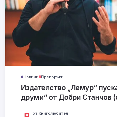
Новини
Препоръки
Издателство „Лемур“ пуск
друми“ от Добри Станчов (
от
Книголюбител