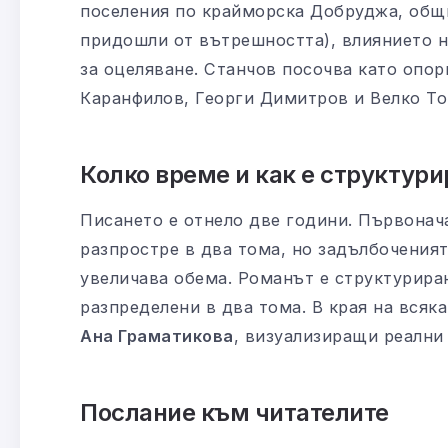
поселения по крайморска Добруджа, общно
придошли от вътрешността), влиянието н
за оцеляване. Станчов посочва като опор
Каранфилов, Георги Димитров и Велко То
Колко време и как е структур
Писането е отнело две години. Първонач
разпростре в два тома, но задълбоченият
увеличава обема. Романът е структуриран 
разпределени в два тома. В края на всяк
Ана Граматикова
, визуализиращи реални 
Послание към читателите