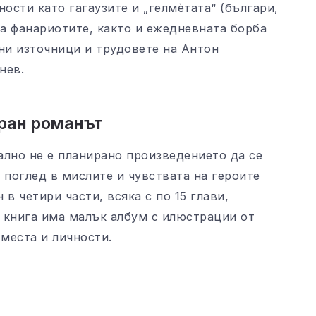
сти като гагаузите и „гелмѐтата“ (българи,
а фанариотите, както и ежедневната борба
ни източници и трудовете на Антон
нев.
иран романът
ално не е планирано произведението да се
 поглед в мислите и чувствата на героите
в четири части, всяка с по 15 глави,
а книга има малък албум с илюстрации от
места и личности.