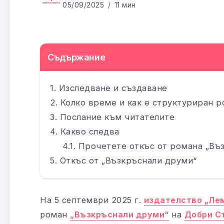
05/09/2025
11 мин
Съдържание
Изследване и създаване
Колко време и как е структуриран 
Послание към читателите
Какво следва
Прочетете откъс от романа „Въз
Откъс от „Възкръснали друми“
На 5 септември 2025 г.
издателство „Ле
роман
„Възкръснали друми“
на
Добри С