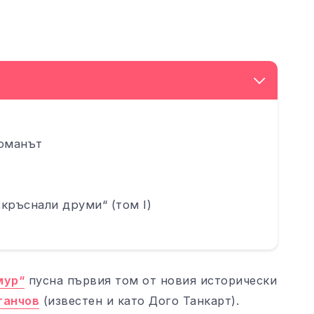
романът
кръснали друми“ (том I)
мур“
пусна първия том от новия исторически
танчов
(известен и като Дого Танкарт).