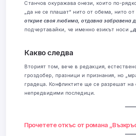
Станчов окуражава онези, които по-рядк
„да не се плашат“ нито от обема, нито о
открие своя любима, отдавна забравена д
подчертавайки, че именно езикът носи
„д
Какво следва
Вторият том, вече в редакция, естестве
гроздобер, празници и признания, но „мр
градеца. Конфликтите ще се разрешат на
непредвидими последици.
Прочетете откъс от романа „Възкръс