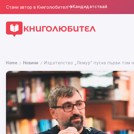
Кандидатствай
Стани автор в Книголюбител!
Home
Новини
Издателство „Лемур“ пуска първи том н
/
/