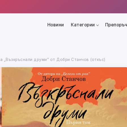
Новини
Категории
Препоръч
а „Възкръснали друми“ от Добри Станчов (откъс)