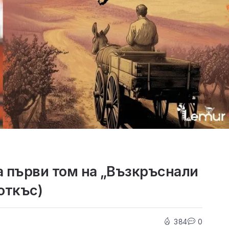
а първи том на „Възкръснали
откъс)
384
0