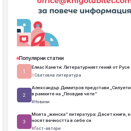
Популярни статии
Елиас Канети: Литературният гений от Русе
Световна литература
Александър Димитров представи „Силуети 
в рамките на „Пловдив чете“
Новини
Моята „женска“ литература: Десет книги, 
носят вечността в себе си
Гост-автори