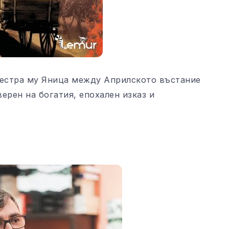
сестра му Яница между Априлското въстание
ерен на богатия, епохален изказ и