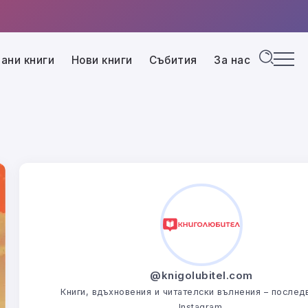
ани книги
Нови книги
Събития
За нас
@knigolubitel.com
Книги, вдъхновения и читателски вълнения – последв
Instagram.