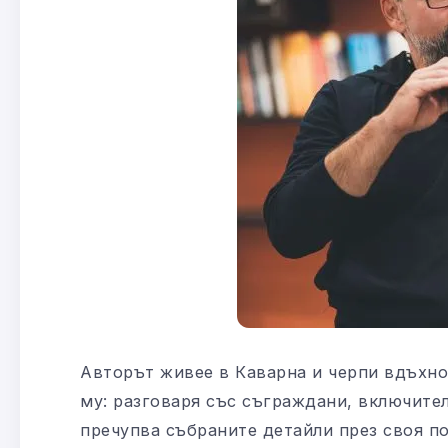
Авторът живее в Каварна и черпи вдъхно
му: разговаря със съграждани, включител
пречупва събраните детайли през своя п