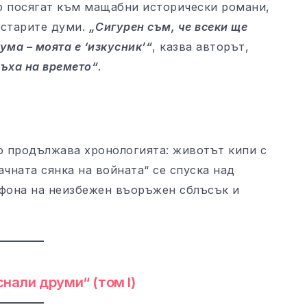
о посягат към мащабни исторически романи,
т старите думи.
„Сигурен съм, че всеки ще
ума – моята е ‘изкусник’“
, казва авторът,
ъха на времето“
.
но продължава хронологията: животът кипи с
ачната сянка на войната“ се спуска над
 фона на неизбежен въоръжен сблъсък и
нали друми“ (том I)