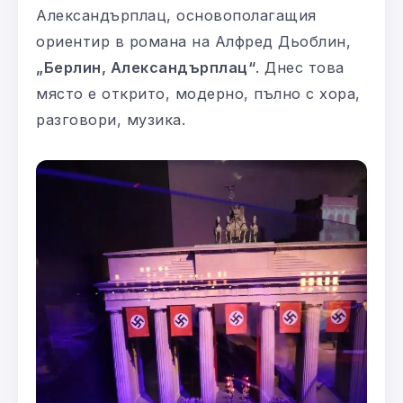
Александърплац, основополагащия
ориентир в романа на Алфред Дьоблин,
„Берлин, Александърплац“
. Днес това
място е открито, модерно, пълно с хора,
разговори, музика.