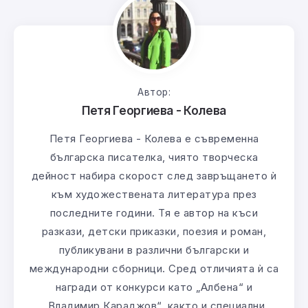
Автор:
Петя Георгиева - Колева
Петя Георгиева - Колева е съвременна
българска писателка, чиято творческа
дейност набира скорост след завръщането ѝ
към художествената литература през
последните години. Тя е автор на къси
разкази, детски приказки, поезия и роман,
публикувани в различни български и
международни сборници. Сред отличията ѝ са
награди от конкурси като „Албена“ и
„Владимир Караджов“, както и специални