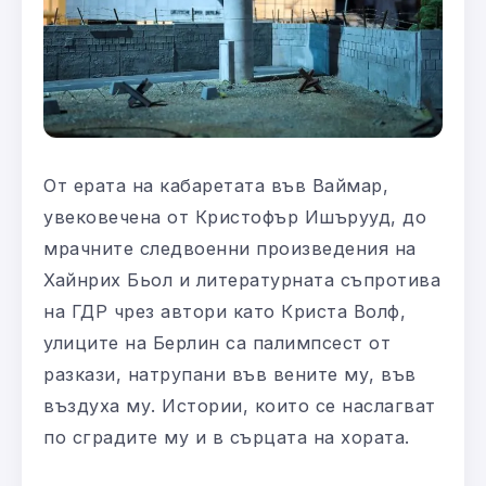
От ерата на кабаретата във Ваймар,
увековечена от Кристофър Ишърууд, до
мрачните следвоенни произведения на
Хайнрих Бьол и литературната съпротива
на ГДР чрез автори като Криста Волф,
улиците на Берлин са палимпсест от
разкази, натрупани във вените му, във
въздуха му. Истории, които се наслагват
по сградите му и в сърцата на хората.