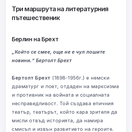
Три маршрута на литературния
пътешественик
Берлин на Брехт
„Който се смее, още не е чул лошите
новини.“ Бертолт Брехт
Бертолт Брехт
(1898-1956г.) е немски
драматург и поет, отдаден на марксизма
и противник на войната и социалната
несправедливост. Той създава епичния
театър, театърът, който кара зрителя да
мисли отвъд историята, да намира
смисъл и извън развитието на героите.