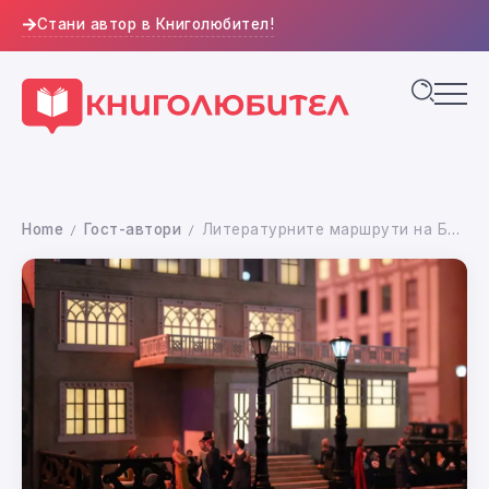
Стани автор в Книголюбител!
Home
Гост-автори
Литературните маршрути на Берлин – да вдишваш идеи и да издишваш думи
/
/