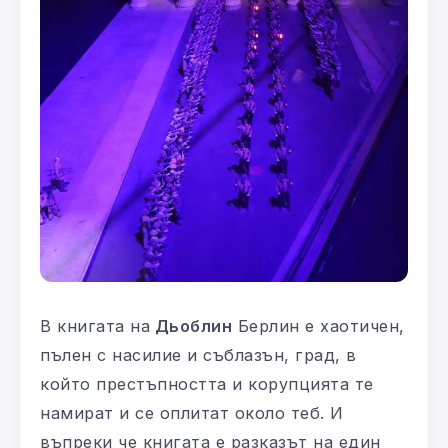
В книгата на
Дьоблин
Берлин е хаотичен,
пълен с насилие и съблазън, град, в
който престъпността и корупцията те
намират и се оплитат около теб. И
въпреки че книгата е разказът на един