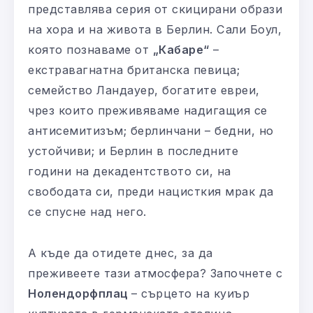
представлява серия от скицирани образи
на хора и на живота в Берлин. Сали Боул,
която познаваме от
„Кабаре“
–
екстравагнатна британска певица;
семейство Ландауер, богатите евреи,
чрез които преживяваме надигащия се
антисемитизъм; берлинчани – бедни, но
устойчиви; и Берлин в последните
години на декадентството си, на
свободата си, преди нацисткия мрак да
се спусне над него.
А къде да отидете днес, за да
преживеете тази атмосфера? Започнете с
Нолендорфплац
– сърцето на куиър