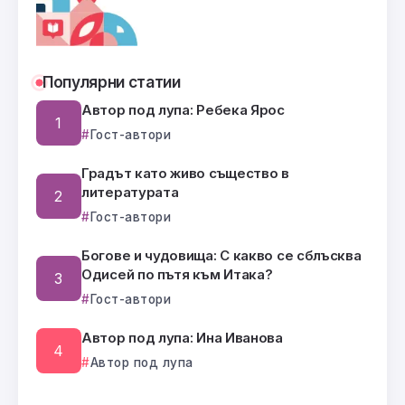
Популярни статии
Автор под лупа: Ребека Ярос
Гост-автори
Градът като живо същество в
литературата
Гост-автори
Богове и чудовища: С какво се сблъсква
Одисей по пътя към Итака?
Гост-автори
Автор под лупа: Ина Иванова
Автор под лупа