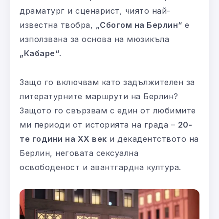
драматург и сценарист, чиято най-
известна твобра,
„Сбогом на Берлин“
е
използвана за основа на мюзикъла
„Кабаре“
.
Защо го включвам като задължителен за
литературните маршрути на Берлин?
Защото го свързвам с един от любимите
ми периоди от историята на града –
20-
те години на ХХ век
и декадентството на
Берлин, неговата сексуална
освободеност и авантгардна култура.