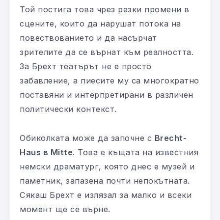
Той постига това чрез резки промени в
сцените, които да нарушат потока на
повествованието и да насърчат
зрителите да се върнат към реалността.
За Брехт театърът не е просто
забавление, а пиесите му са многократно
поставяни и интерпретирани в различен
политически контекст.
Обиколката може да започне с
Brecht-
Haus в Mitte
. Това е къщата на известния
немски драматург, която днес е музей и
паметник, запазена почти непокътната.
Сякаш Брехт е излязал за малко и всеки
момент ще се върне.