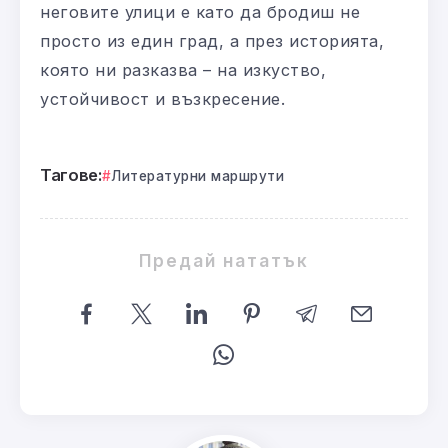
неговите улици е като да бродиш не
просто из един град, а през историята,
която ни разказва – на изкуство,
устойчивост и възкресение.
Тагове:
Литературни маршрути
Предай нататък