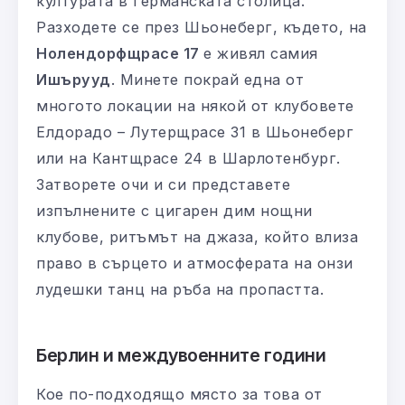
културата в германската столица.
Разходете се през Шьонеберг, където, на
Нолендорфщрасе 17
е живял самия
Ишърууд
. Минете покрай една от
многото локации на някой от клубовете
Елдорадо – Лутерщрасе 31 в Шьонеберг
или на Кантщрасе 24 в Шарлотенбург.
Затворете очи и си представете
изпълнените с цигарен дим нощни
клубове, ритъмът на джаза, който влиза
право в сърцето и атмосферата на онзи
лудешки танц на ръба на пропастта.
Берлин и междувоенните години
Кое по-подходящо място за това от