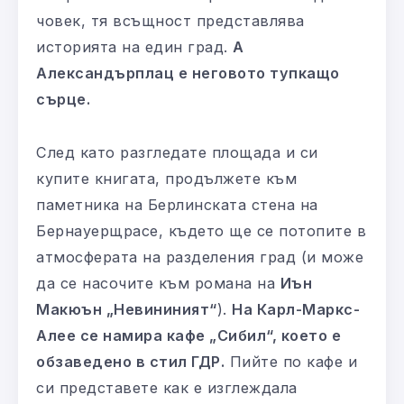
човек, тя всъщност представлява
историята на един град.
А
Александърплац е неговото тупкащо
сърце.
След като разгледате площада и си
купите книгата, продължете към
паметника на Берлинската стена на
Бернауерщрасе, където ще се потопите в
атмосферата на разделения град (и може
да се насочите към романа на
Иън
Макюън „Невининият“
).
На Карл-Маркс-
Алее се намира кафе „Сибил“, което е
обзаведено в стил ГДР.
Пийте по кафе и
си представете как е изглеждала