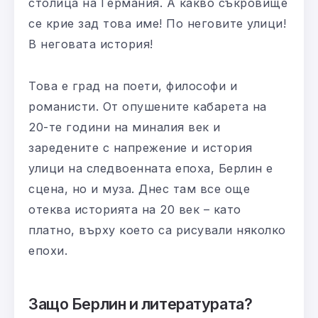
столица на Германия. А какво съкровище
се крие зад това име! По неговите улици!
В неговата история!
Това е град на поети, философи и
романисти. От опушените кабарета на
20-те години на миналия век и
заредените с напрежение и история
улици на следвоенната епоха, Берлин е
сцена, но и муза. Днес там все още
отеква историята на 20 век – като
платно, върху което са рисували няколко
епохи.
Защо Берлин и литературата?