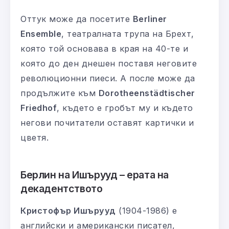
Оттук може да посетите
Berliner
Ensemble
, театралната трупа на Брехт,
която той основава в края на 40-те и
която до ден днешен поставя неговите
революционни пиеси. А после може да
продължите към
Dorotheenstädtischer
Friedhof
, където е гробът му и където
негови почитатели оставят картички и
цветя.
Берлин на Ишърууд – ерата на
декадентството
Кристофър Ишърууд
(1904-1986) е
английски и американски писател,