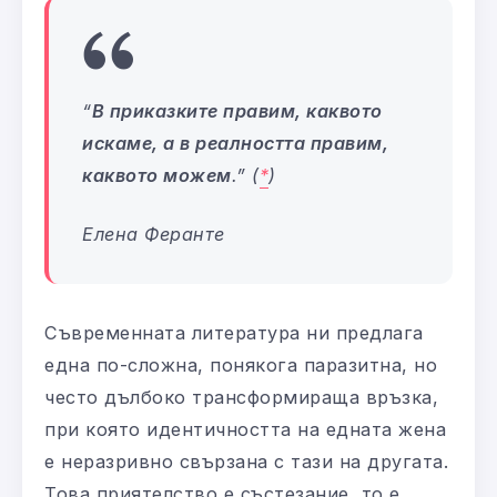
“
В приказките правим, каквото
искаме, а в реалността правим,
каквото можем
.
” (
*
)
Елена Феранте
Съвременната литература ни предлага
една по-сложна, понякога паразитна, но
често дълбоко трансформираща връзка,
при която идентичността на едната жена
е неразривно свързана с тази на другата.
Това приятелство е състезание, то е