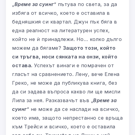
„
Време за суинг
“ пътува по света, за да
избяга от всичко, което е оставила в
бедняшкия си квартал. Джун пък бяга в
една реалност на литературен успех,
който не ѝ принадлежи. Но… колко дълго
можем да бягаме?
Защото този, който
си тръгва, носи сянката на онзи, който
остава.
Успехът винаги е помрачен от
гласът на сравнението. Лену, вече Елена
Греко, не може да публикува книга, без
да си задава въпроса какво ли ще мисли
Лила за нея. Разказвачът във „
Време за
суинг
“ не може да се наслади на всичко,
което има, защото непрестанно се връща
към Трейси и всичко, което е оставила