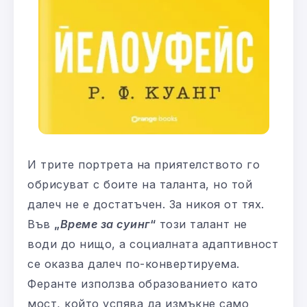
И трите портрета на приятелството го
обрисуват с боите на таланта, но той
далеч не е достатъчен. За никоя от тях.
Във
„
Време за суинг
“
този талант не
води до нищо, а социалната адаптивност
се оказва далеч по-конвертируема.
Феранте използва образованието като
мост, който успява да измъкне само