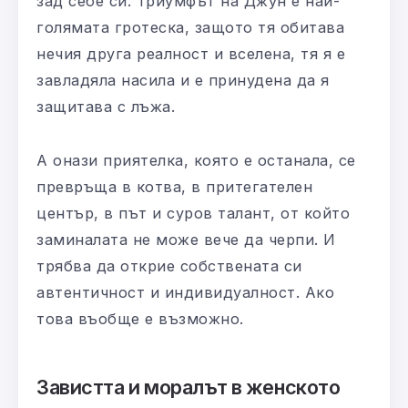
зад себе си. Триумфът на Джун е най-
голямата гротеска, защото тя обитава
нечия друга реалност и вселена, тя я е
завладяла насила и е принудена да я
защитава с лъжа.
А онази приятелка, която е останала, се
превръща в котва, в притегателен
център, в път и суров талант, от който
заминалата не може вече да черпи. И
трябва да открие собствената си
автентичност и индивидуалност. Ако
това въобще е възможно.
Завистта и моралът в женското