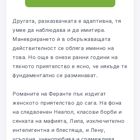
Другата, разказвачката е адаптивна, тя
умее да наблюдава и да имитира.
Маневрирането ѝ в обкръжаващата
действителност се обляга именно на
това. Но още в онези ранни години на
тяхното приятелство е ясно, че някъде те
фундаментално се разминават.
Романите на Феранте пък издигат
женското приятелство до сага. На фона
на следвоенен Неапол, класови борби и
сянката на мафията, Лила, изключително
интелигентна и блестяща, и Лену,
усърдна, ученолюбива и срамежлива,