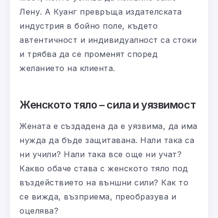
Лену. А Куанг превръща издателската
индустрия в бойно поле, където
автентичност и индивидуалност са стоки
и трябва да се променят според
желанието на клиента.
Женското тяло – сила и уязвимост
Жената е създадена да е уязвима, да има
нужда да бъде защитавана. Нали така са
ни учили? Нали така все още ни учат?
Какво обаче става с женското тяло под
въздействието на външни сили? Как то
се вижда, възприема, преобразува и
оцелява?