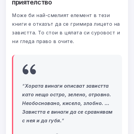
приятелство
Може би най-смелият елемент в тези
книги е отказът да се гримира лицето на
завистта. То стои в цялата си суровост и
ни гледа право в очите.
“
Хората винаги описват завистта
като нещо остро, зелено, отровно.
Необосновано, кисело, злобно. …
Завистта е винаги да се сравнявам
с нея и да губя.
”