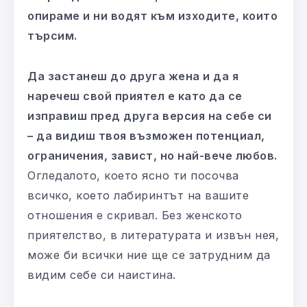
опираме и ни водят към изходите, които
търсим.
Да застанеш до друга жена и да я
наречеш свой приятел е като да се
изправиш пред друга версия на себе си
– да видиш твоя възможен потенциал,
ограничения, завист, но най-вече любов.
Огледалото, което ясно ти посочва
всичко, което лабиринтът на вашите
отношения е скривал. Без женското
приятелство, в литературата и извън нея,
може би всички ние ще се затрудним да
видим себе си наистина.