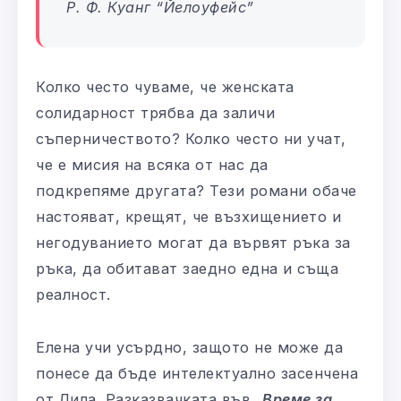
Р. Ф. Куанг “
Йелоуфейс
”
Колко често чуваме, че женската
солидарност трябва да заличи
съперничеството? Колко често ни учат,
че е мисия на всяка от нас да
подкрепяме другата? Тези романи обаче
настояват, крещят, че възхищението и
негодуванието могат да вървят ръка за
ръка, да обитават заедно една и съща
реалност.
Елена учи усърдно, защото не може да
понесе да бъде интелектуално засенчена
от Лила. Разказвачката във „
Време за