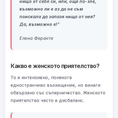
нищо от себе си, или, още по-зле,
възможно ли е аз да не съм
поискала да запазя нищо от нея?
Да, възможно е!
”
Елена Феранте
Какво е женското приятелство?
То е интензивно, понякога
едностранчиво възхищение, но винаги
обвързано със съперничество. Женското
приятелство често е дисбаланс.