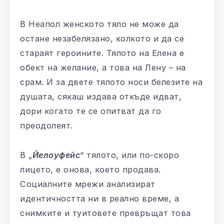
В Неапол женското тяло не може да
остане незабелязано, колкото и да се
стараят героините. Тялото на Елена е
обект на желание, а това на Лену – на
срам. И за двете тялото носи белезите на
душата, сякаш издава откъде идват,
дори когато те се опитват да го
преодолеят.
В „
Йелоуфейс
“ тялото, или по-скоро
лицето, е онова, което продава.
Социалните мрежи анализират
идентичността ни в реално време, а
снимките и туитовете превръщат това