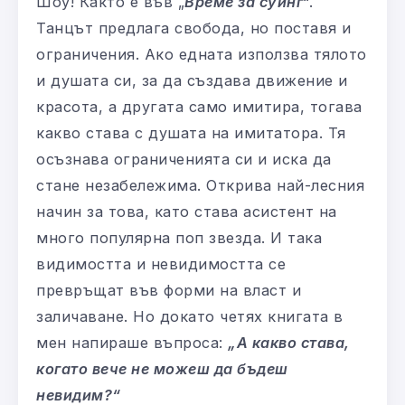
Шоу! Както е във „
Време за суинг
“.
Танцът предлага свобода, но поставя и
ограничения. Ако едната използва тялото
и душата си, за да създава движение и
красота, а другата само имитира, тогава
какво става с душата на имитатора. Тя
осъзнава ограниченията си и иска да
стане незабележима. Открива най-лесния
начин за това, като става асистент на
много популярна поп звезда. И така
видимостта и невидимостта се
превръщат във форми на власт и
заличаване. Но докато четях книгата в
мен напираше въпроса:
„А какво става,
когато вече не можеш да бъдеш
невидим?“