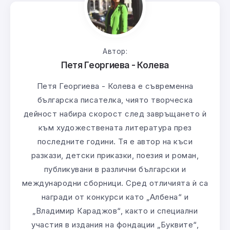
Автор:
Петя Георгиева - Колева
Петя Георгиева - Колева е съвременна
българска писателка, чиято творческа
дейност набира скорост след завръщането ѝ
към художествената литература през
последните години. Тя е автор на къси
разкази, детски приказки, поезия и роман,
публикувани в различни български и
международни сборници. Сред отличията ѝ са
награди от конкурси като „Албена“ и
„Владимир Караджов“, както и специални
участия в издания на фондации „Буквите“,