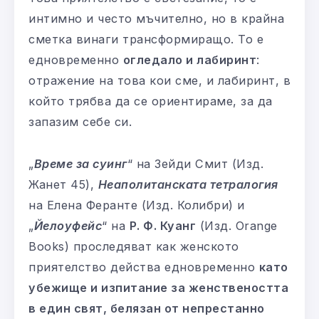
интимно и често мъчително, но в крайна
сметка винаги трансформиращо. То е
едновременно
огледало и лабиринт
:
отражение на това кои сме, и лабиринт, в
който трябва да се ориентираме, за да
запазим себе си.
„
Време за суинг
“ на Зейди Смит (Изд.
Жанет 45),
Неаполитанската тетралогия
на Елена Феранте (Изд. Колибри) и
„
Йелоуфейс
“ на
Р. Ф. Куанг
(Изд. Orange
Books) проследяват как женското
приятелство действа едновременно
като
убежище и изпитание за женствеността
в един свят, белязан от непрестанно