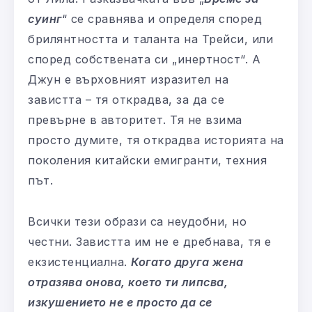
суинг
“ се сравнява и определя според
брилянтността и таланта на Трейси, или
според собствената си „инертност“. А
Джун е върховният изразител на
завистта – тя открадва, за да се
превърне в авторитет. Тя не взима
просто думите, тя открадва историята на
поколения китайски емигранти, техния
път.
Всички тези образи са неудобни, но
честни. Завистта им не е дребнава, тя е
екзистенциална.
Когато друга жена
отразява онова, което ти липсва,
изкушението не е просто да се