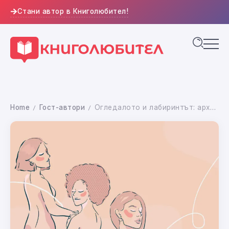
Стани автор в Книголюбител!
Home
Гост-автори
Огледалото и лабиринтът: архитектура на женското приятелство в литературата
/
/