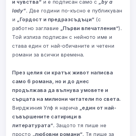
и чувства“
и е подписан само с
„by a
lady”
. Две години по-късно е публикуван
и
„Гордост и предразсъдъци“
(с
работно заглавие
„Първи впечатления“
).
Той излиза подписан с нейното име и
става един от най-обичаните и четени
романи за всички времена.
През целия си кратък живот написва
само 6 романа, но и до днес
продължава да вълнува умовете и
сърцата на милиони читатели по света.
Вирджиния Улф я нарича
„един от най-
съвършените сатирици в
литературата“
. Защото тя пише не
просто
„любовни романи“
. Тя пише за