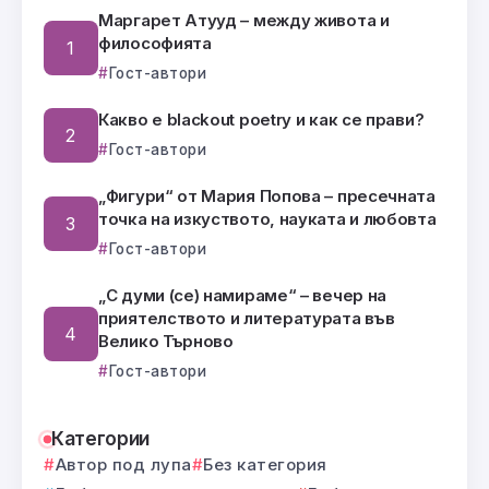
Маргарет Атууд – между живота и
философията
Гост-автори
Какво е blackout poetry и как се прави?
Гост-автори
„Фигури“ от Мария Попова – пресечната
точка на изкуството, науката и любовта
Гост-автори
„С думи (се) намираме“ – вечер на
приятелството и литературата във
Велико Търново
Гост-автори
Категории
Автор под лупа
Без категория