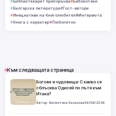
Библиотекарят препоръчва
Библиотеки
Българска литература
Гост-автори
Инициативи на Книголюбител
Интервюта
Книга с характер
Любопитно
Към следващата страница
Богове и чудовища: С какво се
сблъсква Одисей по пътя към
Итака?
Автор:
Валентина Казакова
04/08/2026