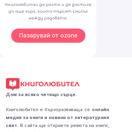
Книголюбител да расте и да достига
до още хора, които търсят смисъл
между редовете.
Пазарувай от ozone
Дом за всяко четящо сърце.
Книголюбител е бързоразвиваща се
онлайн
медия за книги и новини от литературния
свят
. В сайта ще откриете ревюта на книги,