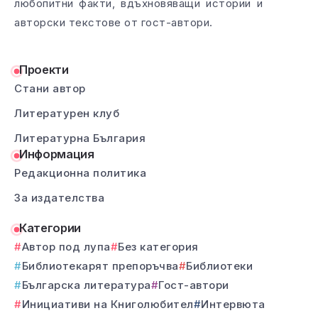
любопитни факти, вдъхновяващи истории и
авторски текстове от гост-автори.
Проекти
Стани автор
Литературен клуб
Литературна България
Информация
Редакционна политика
За издателства
Категории
Автор под лупа
Без категория
Библиотекарят препоръчва
Библиотеки
Българска литература
Гост-автори
Инициативи на Книголюбител
Интервюта