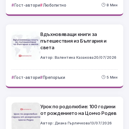
Гост-автори
Любопитно
8 Мин
Вдъхновяващи книги за
пътешествия из България и
света
Автор:
Валентина Казакова
20/07/2026
Гост-автори
Препоръки
5 Мин
Урок по родолюбие: 100 години
от рождението на Цончо Родев
Автор:
Диана Гърличкова
13/07/2026