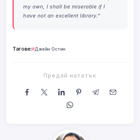
my own, I shall be miserable if I
have not an excellent library.”
Тагове:
Джейн Остин
Предай нататък