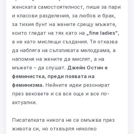
женската самостоятелност, пише за пари
и класови разделения, за любов и брак,
за тихия бунт на жените срещу мъжете,
които гледат на тях като на
„fine ladies”
,
а не като мислещи създания. Тя отказва
да набляга на сълзливата мелодрама, а
напомня на жените да мислят, а на
мъжете – да слушат.
Джейн Остин е
феминистка, преди появата на
феминизма.
Нейните идеи резонират
през вековете и са все още и все по-
актуални.
Писателката никога не се омъжва през
живота си, но отхвърля няколко