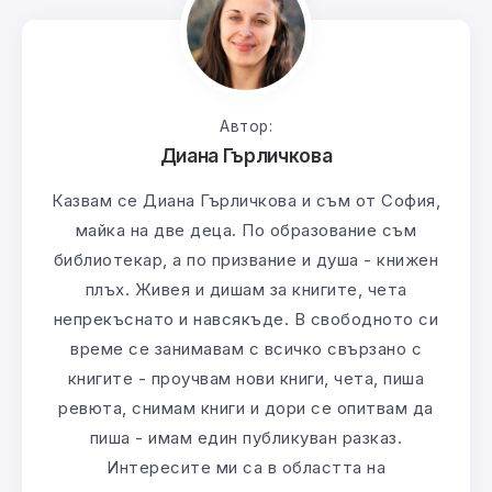
Автор:
Диана Гърличкова
Казвам се Диана Гърличкова и съм от София,
майка на две деца. По образование съм
библиотекар, а по призвание и душа - книжен
плъх. Живея и дишам за книгите, чета
непрекъснато и навсякъде. В свободното си
време се занимавам с всичко свързано с
книгите - проучвам нови книги, чета, пиша
ревюта, снимам книги и дори се опитвам да
пиша - имам един публикуван разказ.
Интересите ми са в областта на