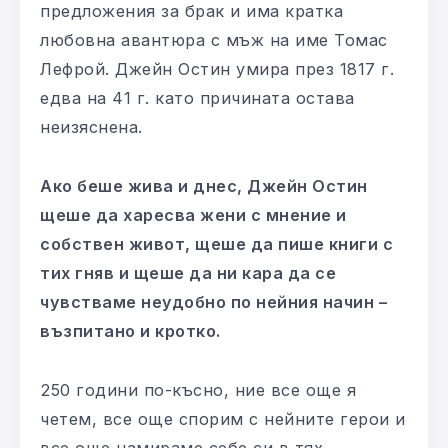
предложения за брак и има кратка
любовна авантюра с мъж на име Томас
Лефрой. Джейн Остин умира през 1817 г.
едва на 41 г. като причината остава
неизяснена.
Ако беше жива и днес, Джейн Остин
щеше да харесва жени с мнение и
собствен живот, щеше да пише книги с
тих гняв и щеше да ни кара да се
чувстваме неудобно по нейния начин –
възпитано и кротко.
250 години по-късно, ние все още я
четем, все още спорим с нейните герои и