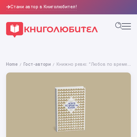
Стани автор в Книголюбител!
Home
Гост-автори
Книжно ревю: “Любов по време на холера” – Габриел Гарсия Маркес
/
/