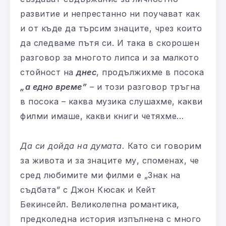
развитие и непрестанно ни поучават как
и от къде да търсим знаците, чрез които
да следваме пътя си. И така в скорошен
разговор за многото липса и за малкото
стойност на
днес
, продължихме в посока
„а едно време”
– и този разговор тръгна
в посока – каква музика слушахме, какви
филми имаше, какви книги четяхме…
Да си дойда на думата.
Като си говорим
за живота и за знаците му, споменах, че
сред любимите ми филми е „Знак на
съдбата” с Джон Кюсак и Кейт
Бекинсейл. Великолепна романтика,
предколедна история изпълнена с много