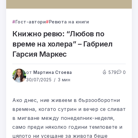
Гост-автори
Ревюта на книги
Книжно ревю: “Любов по
време на холера” – Габриел
Гарсия Маркес
от
Мартина Стоева
579
0
30/07/2025
3 мин
Ако днес, ние живеем в бързооборотни
времена, когато сутрин и вечер се сливат
в мигване между понеделник-неделя,
само преди няколко години темповете и
цялото ни усещане за живота беше