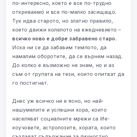
по-интересно, което е все по-трудно
откриваемо и все по-малко засищащо.
Тук идва старото, но златно правило,
което движи колелото на ежедневието –
всичко ново е добре забравено старо
.
Иска ни се да забавим темпото, да
намалим оборотите, да се върнем назад.
До колко е възможно не знам, но и аз
съм от групата на тези, които опитват да
го постигнат.
Днес уж всичко ни е ясно, но най-
нашумелите и успешни хора, които
населяват социалните мрежи са life-
коучовете, астролозите, хората, които
създават съдържание за личностно