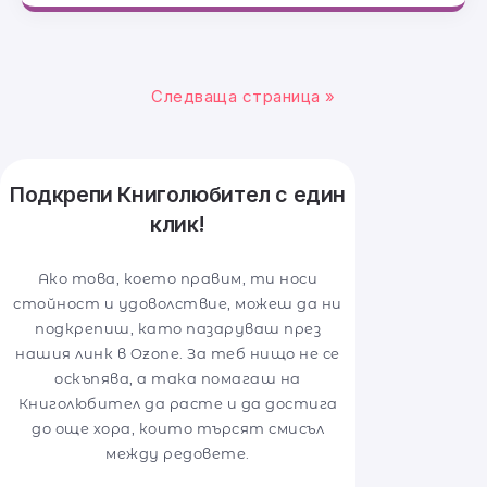
Следваща страница »
Подкрепи Книголюбител с един
клик!
Ако това, което правим, ти носи
стойност и удоволствие, можеш да ни
подкрепиш, като пазаруваш през
нашия линк в Ozone. За теб нищо не се
оскъпява, а така помагаш на
Книголюбител да расте и да достига
до още хора, които търсят смисъл
между редовете.