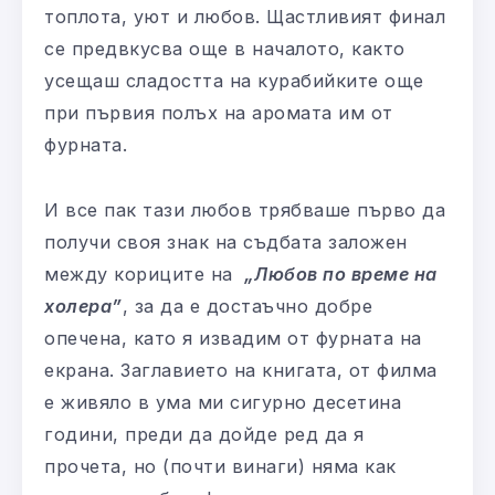
топлота, уют и любов. Щастливият финал
се предвкусва още в началото, както
усещаш сладостта на курабийките още
при първия полъх на аромата им от
фурната.
И все пак тази любов трябваше първо да
получи своя знак на съдбата заложен
между кориците на
„Любов по време на
холера”
, за да е достаъчно добре
опечена, като я извадим от фурната на
екрана. Заглавието на книгата, от филма
е живяло в ума ми сигурно десетина
години, преди да дойде ред да я
прочета, но (почти винаги) няма как