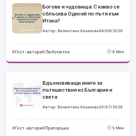
Богове и чудовища: С какво се
сблъсква Одисей по пътя към
Итака?
Автор:
Валентина Казакова
04/08/2026
Гост-автори
Любопитно
8 Мин
Вдъхновяващи книги за
пътешествия из България и
света
Автор:
Валентина Казакова
20/07/2026
Гост-автори
Препоръки
5 Мин