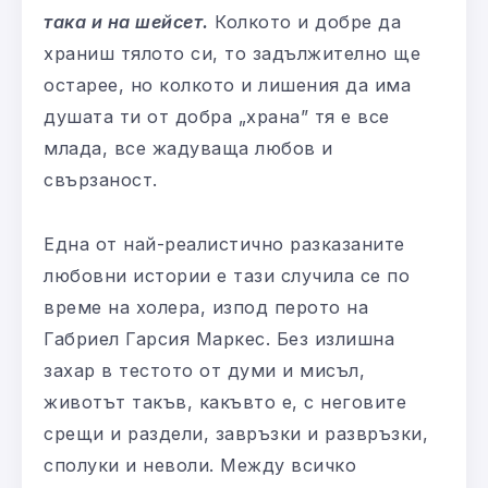
така и на шейсет.
Колкото и добре да
храниш тялото си, то задължително ще
остарее, но колкото и лишения да има
душата ти от добра „храна” тя е все
млада, все жадуваща любов и
свързаност.
Една от най-реалистично разказаните
любовни истории е тази случила се по
време на холера, изпод перото на
Габриел Гарсия Маркес. Без излишна
захар в тестото от думи и мисъл,
животът такъв, какъвто е, с неговите
срещи и раздели, завръзки и развръзки,
сполуки и неволи. Между всичко