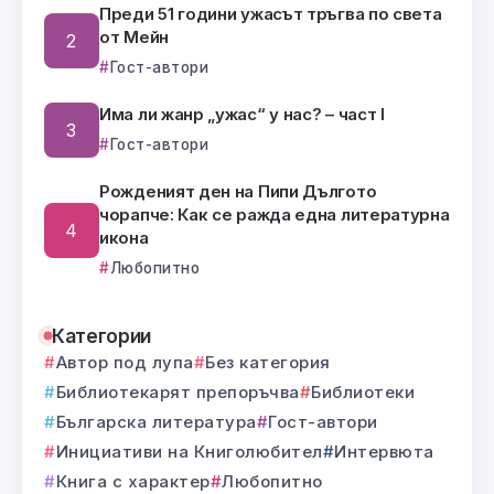
Преди 51 години ужасът тръгва по света
от Мейн
Гост-автори
Има ли жанр „ужас“ у нас? – част I
Гост-автори
Рожденият ден на Пипи Дългото
чорапче: Как се ражда една литературна
икона
Любопитно
Категории
Автор под лупа
Без категория
Библиотекарят препоръчва
Библиотеки
Българска литература
Гост-автори
Инициативи на Книголюбител
Интервюта
Книга с характер
Любопитно