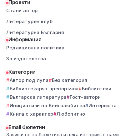
Проекти
Стани автор
Литературен клуб
Литературна България
Информация
Редакционна политика
За издателства
Категории
Автор под лупа
Без категория
Библиотекарят препоръчва
Библиотеки
Българска литература
Гост-автори
Инициативи на Книголюбител
Интервюта
Книга с характер
Любопитно
Email бюлетин
Запиши се за бюлетина и нека историите сами