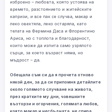
изброено – любовта, която устоява на
времето, разстоянието и житейските
капризи, и все пак се случва, макар и
леко овехтяла, леко остаряла, като
телата на Фермина Даса и Флорентино
Ариса, но с топлота и благодарност,
които може да изпита само узрялото
сърце, за което възраст няма, но
мъдрост – да.
Обещала съм си да я прочета отново
някой ден, за да си припомня детайлите
около голямото случване на живота,
през кратките му дни, човешките
възторзи и огорчения, голямата любов,
която макар и несбъдната, не спира