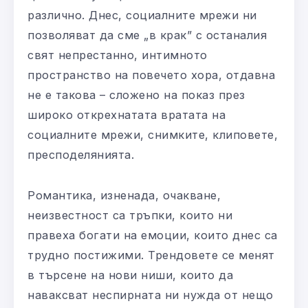
различно. Днес, социалните мрежи ни
позволяват да сме „в крак” с останалия
свят непрестанно, интимното
пространство на повечето хора, отдавна
не е такова – сложено на показ през
широко открехнатата вратата на
социалните мрежи, снимките, клиповете,
пресподелянията.
Романтика, изненада, очакване,
неизвестност са тръпки, които ни
правеха богати на емоции, които днес са
трудно постижими. Трендовете се менят
в търсене на нови ниши, които да
наваксват неспирната ни нужда от нещо