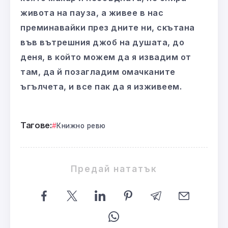
живота на пауза, а живее в нас
преминавайки през дните ни, скътана
във вътрешния джоб на душата, до
деня, в който можем да я извадим от
там, да й позагладим омачканите
ъгълчета, и все пак да я изживеем.
Тагове:
Книжно ревю
Предай нататък