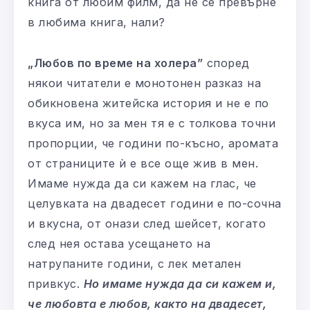
книга от любим филм, да не се превърне
в любима книга, нали?
„Любов по време на холера”
според
някои читатели е монотонен разказ на
обикновена житейска история и не е по
вкуса им, но за мен тя е с толкова точни
пропорции, че години по-късно, аромата
от страниците ѝ е все още жив в мен.
Имаме нужда да си кажем на глас, че
целувката на двадесет години е по-сочна
и вкусна, от онази след шейсет, когато
след нея остава усещането на
натрупаните години, с лек метален
привкус.
Но имаме нужда да си кажем и,
че любовта е любов, както на двадесет,