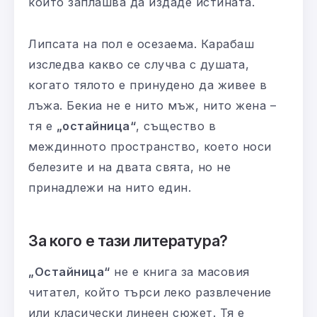
който заплашва да издаде истината.
Липсата на пол е осезаема. Карабаш
изследва какво се случва с душата,
когато тялото е принудено да живее в
лъжа. Бекиа не е нито мъж, нито жена –
тя е
„остайница“
, същество в
междинното пространство, което носи
белезите и на двата свята, но не
принадлежи на нито един.
За кого е тази литература?
„Остайница“
не е книга за масовия
читател, който търси леко развлечение
или класически линеен сюжет. Тя е