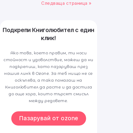
Следваща страница »
Подкрепи Книголюбител с един
клик!
Ако това, което правим, ти носи
стойност и удоволствие, можеш да ни
подкрепиш, като пазаруваш през
нашия линк в Ozone. За теб нищо не се
оскъпява, а така помагаш на
Книголюбител да расте и да достига
до още хора, които търсят смисъл
между редовете.
Пазарувай от ozone