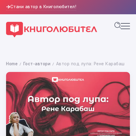
Стани автор в Книголюбител!
Home
Гост-автори
Автор под лупа: Рене Карабаш
/
/