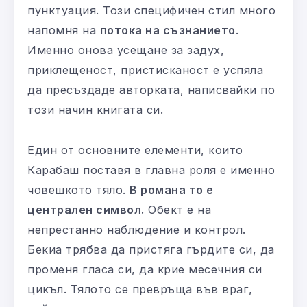
пунктуация. Този специфичен стил много
напомня на
потока на съзнанието
.
Именно онова усещане за задух,
приклещеност, пристисканост е успяла
да пресъздаде авторката, написвайки по
този начин книгата си.
Един от основните елементи, които
Карабаш поставя в главна роля е именно
човешкото тяло.
В романа то е
централен символ.
Обект е на
непрестанно наблюдение и контрол.
Бекиа трябва да пристяга гърдите си, да
променя гласа си, да крие месечния си
цикъл. Тялото се превръща във враг,