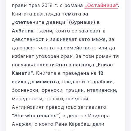
прави през 2018 г. с романа
„Остайница“
.
Книгата разглежда
темата за
„клетвените девици“ (бурнеши) в
Албания
– жени, които се заклеват в
девственост и заживяват като мъже, за
да спасят честта на семейството или да
избегнат уговорен брак. За този роман тя
получава
престижната награда „Елиас
Канети“
. Книгата е преведена на
18
езика до момента
, сред които арабски,
босненски, френски, гръцки, италиански,
македонски, полски, шведски.
Английският превод (със заглавието
“She who remains”
) е дело на Изидора
Анджел, с която Рене Карабаш дели