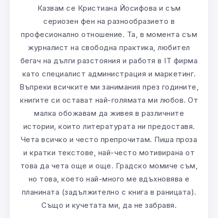
Казвам се Кристиана Йосифова и съм
сериозен фен на разнообразието в
професионално отношение. Та, в момента съм
журналист на свободна практика, любител
бегач на дълги разстояния и работя в IT фирма
като специалист администрация и маркетинг.
Въпреки всичките ми занимания през годините,
книгите си остават най-голямата ми любов. От
малка обожавам да живея в различните
истории, които литературата ни предоставя.
Чета всичко и често препрочитам. Пиша проза
и кратки текстове, най-често мотивирана от
това да чета още и още. Градско момиче съм,
но това, което най-много ме вдъхновява е
планината (задължително с книга в раницата).
Също и кучетата ми, да не забравя.