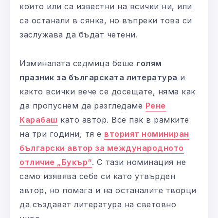
които или са известни на всички ни, или
са останали в сянка, но въпреки това си
заслужава да бъдат четени.
Изминалата седмица беше
голям
празник за българската литература
и
както всички вече се досещате, няма как
да пропуснем да разгледаме
Рене
Карабаш
като автор. Все пак в рамките
на три години, тя е
вторият номиниран
български автор за международното
отличие „Букър“
. С тази номинация не
само изявява себе си като утвърден
автор, но помага и на останалите творци
да създават литература на световно