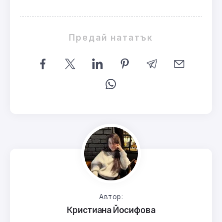
Предай нататък
Автор:
Кристиана Йосифова