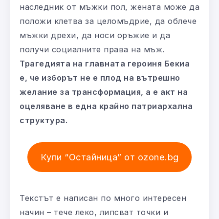
наследник от мъжки пол, жената може да
положи клетва за целомъдрие, да облече
мъжки дрехи, да носи оръжие и да
получи социалните права на мъж.
Трагедията на главната героиня Бекиа
е, че изборът не е плод на вътрешно
желание за трансформация, а е акт на
оцеляване в една крайно патриархална
структура.
Купи “Остайница” от ozone.bg
Текстът е написан по много интересен
начин – тече леко, липсват точки и