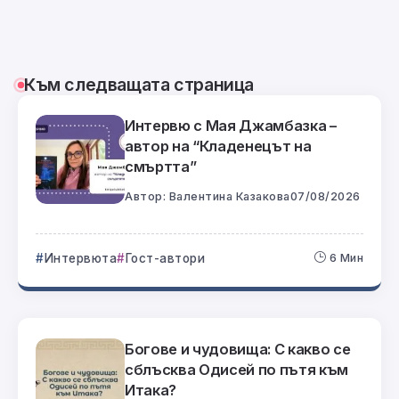
Към следващата страница
Интервю с Мая Джамбазка –
автор на “Кладенецът на
смъртта”
Автор:
Валентина Казакова
07/08/2026
Интервюта
Гост-автори
6 Мин
Богове и чудовища: С какво се
сблъсква Одисей по пътя към
Итака?