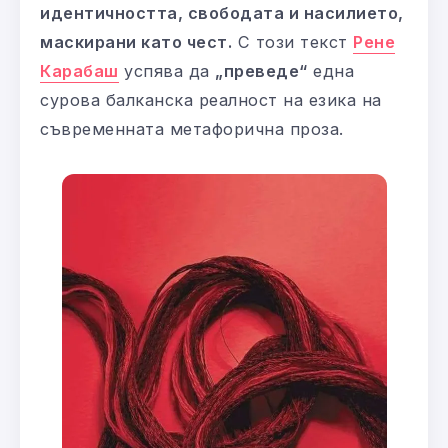
идентичността, свободата и насилието,
маскирани като чест.
С този текст
Рене
Карабаш
успява да
„преведе“
една
сурова балканска реалност на езика на
съвременната метафорична проза.