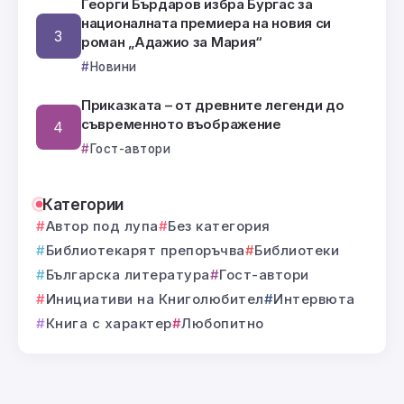
Георги Бърдаров избра Бургас за
националната премиера на новия си
роман „Адажио за Мария“
Новини
Приказката – от древните легенди до
съвременното въображение
Гост-автори
Категории
Автор под лупа
Без категория
Библиотекарят препоръчва
Библиотеки
Българска литература
Гост-автори
Инициативи на Книголюбител
Интервюта
Книга с характер
Любопитно