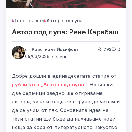
Гост-автори
Автор под лупа
Автор под лупа: Рене Карабаш
от
Кристиана Йосифова
293
0
05/03/2026
4 мин
Добре дошли в единадесетата статия от
рубриката „Автор под лупа“
. На всеки
две седмици заедно ще откриваме
автори, за които ще си струва да четем и
да се учим от тях. Основната идея на
тези статии ще бъде да научаваме нови
неща за хора от литературното изкуство,