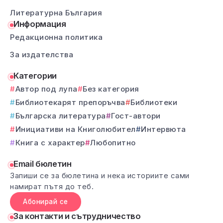
Литературна България
Информация
Редакционна политика
За издателства
Категории
Автор под лупа
Без категория
Библиотекарят препоръчва
Библиотеки
Българска литература
Гост-автори
Инициативи на Книголюбител
Интервюта
Книга с характер
Любопитно
Email бюлетин
Запиши се за бюлетина и нека историите сами
намират пътя до теб.
Абонирай се
За контакти и сътрудничество