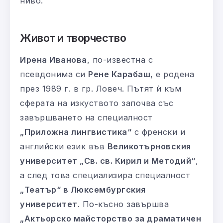
ниво.
Живот и творчество
Ирена Иванова
, по-известна с
псевдонима си
Рене Карабаш
, е родена
през 1989 г. в гр. Ловеч. Пътят ѝ към
сферата на изкуството започва със
завършването на специалност
„Приложна лингвистика“
с френски и
английски език във
Великотърновския
университет „Св. св. Кирил и Методий“
,
а след това специализира специалност
„Театър“ в Люксембургския
университет
. По-късно завършва
„Актьорско майсторство за драматичен