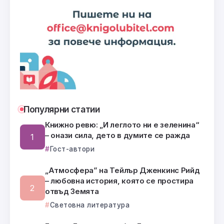
Популярни статии
Книжно ревю: „И леглото ни е зеленина“
– онази сила, дето в думите се ражда
Гост-автори
„Атмосфера” на Тейлър Дженкинс Рийд
– любовна история, която се простира
отвъд Земята
Световна литература