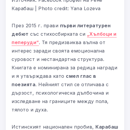
Източник: Facebook профил на Рене
Карабаш | Photo credit: Yana Lozeva
През 2015 г. прави
първи литературен
дебют
със стихосбирката си
„Хълбоци и
пеперуди“
. Тя предизвиква вълна от
интерес заради своята емоционална
суровост и нестандартна структура.
Книгата е номинирана за редица награди
и я утвърждава като
смел глас в
поезията
. Нейният стил се отличава с
дързост, психологическа дълбочина и
изследване на границите между пола,
тялото и духа.
Истинският национален пробив,
Карабаш