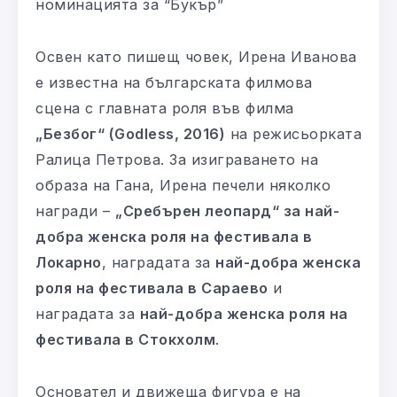
номинацията за “Букър”
Освен като пишещ човек, Ирена Иванова
е известна на българската филмова
сцена с главната роля във филма
„Безбог“ (Godless, 2016)
на режисьорката
Ралица Петрова. За изиграването на
образа на Гана, Ирена печели няколко
награди –
„Сребърен леопард“ за най-
добра женска роля на фестивала в
Локарно
, наградата за
най-добра женска
роля на фестивала в Сараево
и
наградата за
най-добра женска роля на
фестивала в Стокхолм
.
Основател и движеща фигура е на