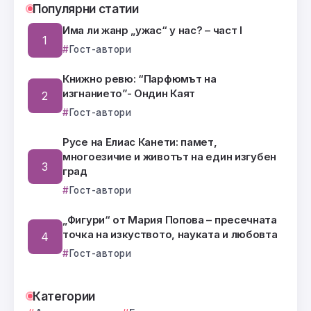
Популярни статии
Има ли жанр „ужас“ у нас? – част I
Гост-автори
Книжно ревю: “Парфюмът на
изгнанието”- Ондин Каят
Гост-автори
Русе на Елиас Канети: памет,
многоезичие и животът на един изгубен
град
Гост-автори
„Фигури“ от Мария Попова – пресечната
точка на изкуството, науката и любовта
Гост-автори
Категории