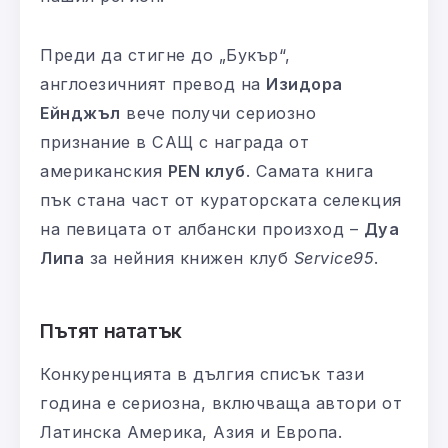
Преди да стигне до „Букър“,
англоезичният превод на
Изидора
Ейнджъл
вече получи сериозно
признание в САЩ с награда от
американския
PEN клуб
. Самата книга
пък стана част от кураторската селекция
на певицата от албански произход –
Дуа
Липа
за нейния книжен клуб
Service95
.
Пътят нататък
Конкуренцията в дългия списък тази
година е сериозна, включваща автори от
Латинска Америка, Азия и Европа.