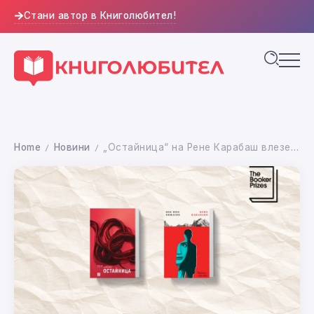
Стани автор в Книголюбител!
Home
Новини
„Остайница“ на Рене Карабаш влезе в дългия списък за International Booker Prize 2026
/
/