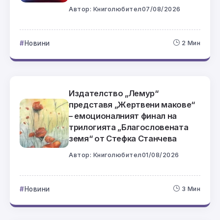
Автор:
Книголюбител
07/08/2026
Новини
2 Мин
Издателство „Лемур“
представя „Жертвени макове“
– емоционалният финал на
трилогията „Благословената
земя“ от Стефка Станчева
Автор:
Книголюбител
01/08/2026
Новини
3 Мин