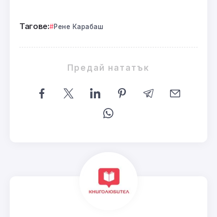
Тагове:
Рене Карабаш
Предай нататък