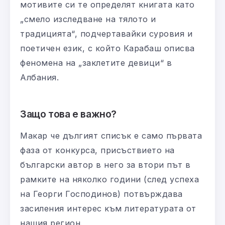
мотивите си те определят книгата като
„смело изследване на тялото и
традицията“, подчертавайки суровия и
поетичен език, с който Карабаш описва
феномена на „заклетите девици“ в
Албания.
Защо това е важно?
Макар че дългият списък е само първата
фаза от конкурса, присъствието на
български автор в него за втори път в
рамките на няколко години (след успеха
на Георги Господинов) потвърждава
засиления интерес към литературата от
нашия регион.