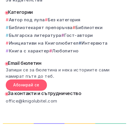
Категории
Автор под лупа
Без категория
Библиотекарят препоръчва
Библиотеки
Българска литература
Гост-автори
Инициативи на Книголюбител
Интервюта
Книга с характер
Любопитно
Email бюлетин
Запиши се за бюлетина и нека историите сами
намират пътя до теб.
Абонирай се
За контакти и сътрудничество
office@knigolubitel.com