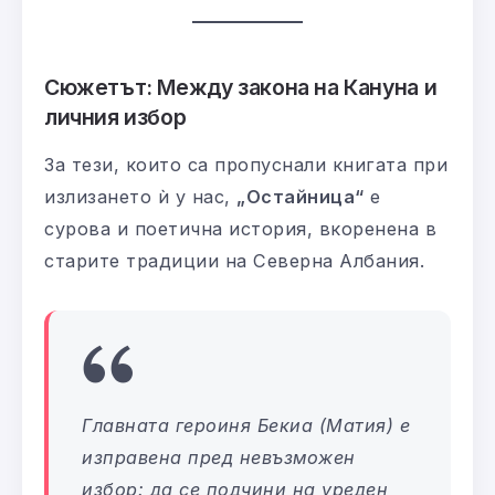
Сюжетът: Между закона на Кануна и
личния избор
За тези, които са пропуснали книгата при
излизането ѝ у нас,
„Остайница“
е
сурова и поетична история, вкоренена в
старите традиции на Северна Албания.
Главната героиня Бекиа (Матия) е
изправена пред невъзможен
избор: да се подчини на уреден