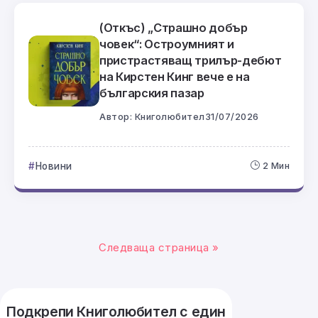
(Откъс) „Страшно добър
човек“: Остроумният и
пристрастяващ трилър-дебют
на Кирстен Кинг вече е на
българския пазар
Автор:
Книголюбител
31/07/2026
Новини
2 Мин
Следваща страница »
Подкрепи Книголюбител с един