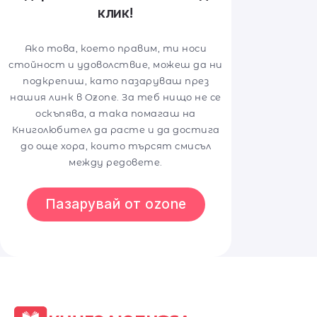
клик!
Ако това, което правим, ти носи
стойност и удоволствие, можеш да ни
подкрепиш, като пазаруваш през
нашия линк в Ozone. За теб нищо не се
оскъпява, а така помагаш на
Книголюбител да расте и да достига
до още хора, които търсят смисъл
между редовете.
Пазарувай от ozone