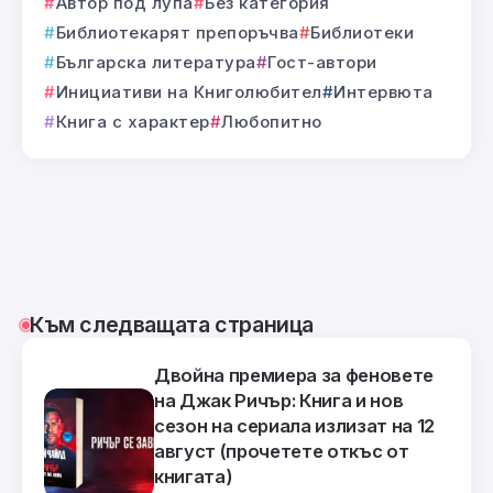
Автор под лупа
Без категория
Библиотекарят препоръчва
Библиотеки
Българска литература
Гост-автори
Инициативи на Книголюбител
Интервюта
Книга с характер
Любопитно
Към следващата страница
Двойна премиера за феновете
на Джак Ричър: Книга и нов
сезон на сериала излизат на 12
август (прочетете откъс от
книгата)