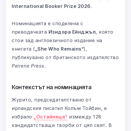
International Booker Prize 2026
.
Номинацията е споделена с
преводачката
Изидора Ейнджъл
, която
стои зад англоезичното издание на
книгата (
„She Who Remains“
),
публикувано от британското издателство
Peirene Press
.
Контекстът на номинацията
Журито, председателствано от
ирландския писател Колъм Тойбин, е
избрало
„Остайница“
измежду 128
кандидатстващи творби от цял свят. В